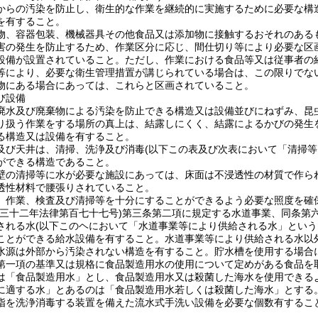
からの汚染を防止し、衛生的な作業を継続的に実施するために必要な構
を有すること。
物、容器包装、機械器具その他食品又は添加物に接触するおそれのあるも
害の発生を防止するため、作業区分に応じ、間仕切り等により必要な区
設備が設置されていること。ただし、作業における食品等又は従事者の
等により、必要な衛生管理措置が講じられている場合は、この限りでな
物にある場合にあっては、これらと区画されていること。
び設備
廃水及び廃棄物による汚染を防止できる構造又は設備並びにねずみ、昆
り扱う作業をする場所の真上は、結露しにくく、結露によるかびの発生
る構造又は設備を有すること。
及び天井は、清掃、洗浄及び消毒(以下この表及び次表において「清掃等
ができる構造であること。
壁の清掃等に水が必要な施設にあっては、床面は不浸透性の材質で作ら
透性材料で腰張りされていること。
、作業、検査及び清掃等を十分にすることができるよう必要な照度を確
和三十二年法律第百七十七号)第三条第二項に規定する水道事業、同条第
される水(以下このヘにおいて「水道事業等により供給される水」という
ことができる給水設備を有すること。水道事業等により供給される水以
水源は外部から汚染されない構造を有すること。貯水槽を使用する場合
第一項の基準又は規格に食品製造用水の使用について定めがある食品を
は「食品製造用水」とし、食品製造用水又は殺菌した海水を使用できる
に適する水」とあるのは「食品製造用水若しくは殺菌した海水」とする
指を洗浄消毒する装置を備えた流水式手洗い設備を必要な個数有するこ