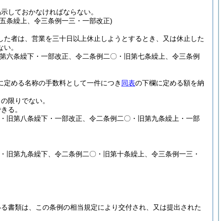
掲示しておかなければならない。
五条繰上、令三条例一三・一部改正)
した者は、営業を三十日以上休止しようとするとき、又は休止した
ない。
旧第六条繰下・一部改正、令二条例二〇・旧第七条繰上、令三条例
に定める名称の手数料として一件につき
同表
の下欄に定める額を納
この限りでない。
できる。
四・旧第八条繰下・一部改正、令二条例二〇・旧第九条繰上・一部
四・旧第九条繰下、令二条例二〇・旧第十条繰上、令三条例一三・
いる書類は、この条例の相当規定により交付され、又は提出された