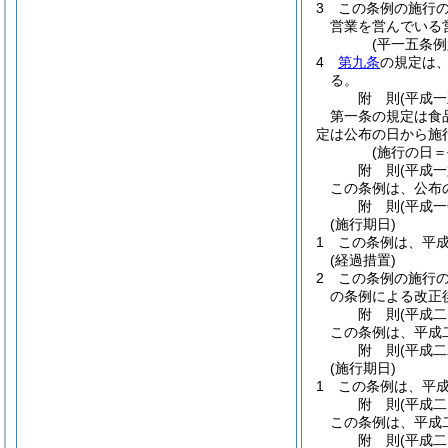
3
この条例の施行
営業を営んでいる
(平一五条
4
第九条
の規定は
る。
附
則
(平成
第一条の規定は食
定は公布の日から施
(施行の日
附
則
(平成
この条例は、公布
附
則
(平成
(施行期日)
1
この条例は、平
(経過措置)
2
この条例の施行
の条例による改正
附
則
(平成
この条例は、平成
附
則
(平成
(施行期日)
1
この条例は、平
附
則
(平成
この条例は、平成
附
則
(平成