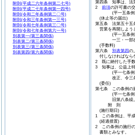
第四条
知事は、法
附則
(平成二六年条例第二七号)
2
前項
の許可書の
附則
(平成二七年条例第一四号)
(平一五条
附則
(令和二年条例第二〇号)
(休止等の届出)
附則
(令和三年条例第一三号)
第五条
法第五十五
附則
(令和七年条例第三〇号)
営業を再開しよう
附則
(令和七年条例第六一号)
(平一五条
別表第一
(第三条関係)
一三・一部
別表第二
(第三条関係)
(手数料)
別表第三
(第三条関係)
第六条
別表第四
の
別表第四
(第六条関係)
付しなければなら
2
既に納付した手
3
知事は、公益上
(平一七条
改正、令三
(委任)
第七条
この条例の
(平一七条
旧第八条繰
附
則
(施行期日)
1
この条例は、平
(経過措置)
2
この条例の施行
書類とみなす。