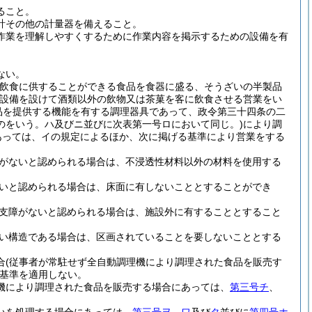
ること。
計その他の計量器を備えること。
作業を理解しやすくするために作業内容を掲示するための設備を有
ない。
で飲食に供することができる食品を食器に盛る、そうざいの半製品
他設備を設けて酒類以外の飲物又は茶菓を客に飲食させる営業をい
品を提供する機能を有する調理器具であって、政令第三十四条の二
のをいう。ハ及びニ並びに次表第一号ロにおいて同じ。)により調
にあっては、イの規定によるほか、次に掲げる基準により営業をする
障がないと認められる場合は、不浸透性材料以外の材料を使用する
ないと認められる場合は、床面に有しないこととすることができ
上支障がないと認められる場合は、施設外に有することとすること
ない構造である場合は、区画されていることを要しないこととする
合(従事者が常駐せず全自動調理機により調理された食品を販売す
基準を適用しない。
機により調理された食品を販売する場合にあっては、
第三号チ
、