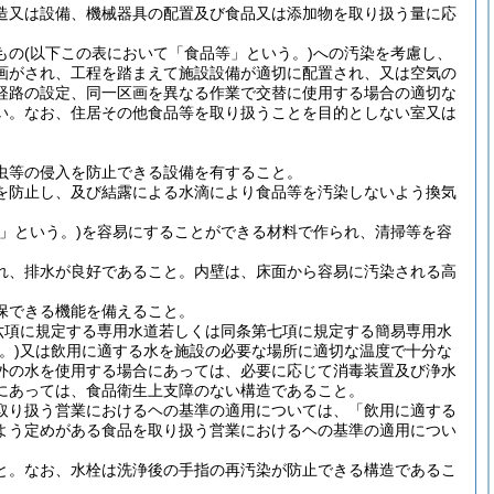
造又は設備、機械器具の配置及び食品又は添加物を取り扱う量に応
の(以下この表において「食品等」という。)への汚染を考慮し、
画がされ、工程を踏まえて施設設備が適切に配置され、又は空気の
経路の設定、同一区画を異なる作業で交替に使用する場合の適切な
い。なお、住居その他食品等を取り扱うことを目的としない室又は
虫等の侵入を防止できる設備を有すること。
を防止し、及び結露による水滴により食品等を汚染しないよう換気
」という。)を容易にすることができる材料で作られ、清掃等を容
れ、排水が良好であること。内壁は、床面から容易に汚染される高
保できる機能を備えること。
六項に規定する専用水道若しくは同条第七項に規定する簡易専用水
。)又は飲用に適する水を施設の必要な場所に適切な温度で十分な
外の水を使用する場合にあっては、必要に応じて消毒装置及び浄水
にあっては、食品衛生上支障のない構造であること。
取り扱う営業におけるヘの基準の適用については、「飲用に適する
よう定めがある食品を取り扱う営業におけるヘの基準の適用につい
。
と。なお、水栓は洗浄後の手指の再汚染が防止できる構造であるこ