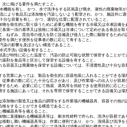
、次に掲げる要件を満たすこと。
な排水機能を有し、かつ、水で洗浄をする区画及び廃水、液性の廃棄物等
の逆流により食品又は添加物を汚染しないよう配管され、かつ、施設外に
は、十分な容量を有し、かつ、適切な位置に配置されていること。
加物を衛生的に取り扱うために必要な機能を有する冷蔵又は冷凍設備を
三条第一項の基準又は規格に冷蔵又は冷凍について定めがある食品を取
て、ねずみ、昆虫等の侵入を防ぐ設備及び侵入した際に駆除するための
要件を満たす便所を従事者の数に応じて有すること。
場に汚染の影響を及ぼさない構造であること。
の流水式手洗い設備を有すること。
類及び特性に応じた温度で、汚染の防止可能な状態で保管することがで
の薬剤を食品等と区分して保管する設備を有すること。
れる容器又は廃棄物を保管する設備については、不浸透性及び十分な容
する営業にあっては、製品を衛生的に容器包装に入れることができる場
、従事者の数に応じた十分な広さがあり、及び作業場への出入りが容易
浄するため、必要に応じて熱湯、蒸気等を供給できる使用目的に応じた
用する施設にあっては、それを専用で保管することができる設備又は場
は添加物の製造又は食品の調理をする作業場の機械器具、容器その他の設
点検をすることができる構造であること。
た機械器具等を備えること。
加物に直接触れる機械器具等は、耐水性材料で作られ、洗浄が容易であ
は移動し難い機械器具等は、作業に便利であり、かつ、清掃及び洗浄を
すい構造であり、必要に応じて洗浄及び消毒が可能な構造であること。