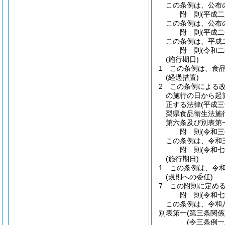
この条例は、公布
附
則
(平成
この条例は、公布
附
則
(平成
この条例は、平成
附
則
(令和
(施行期日)
1
この条例は、食
(経過措置)
2
この条例による
の施行の日から起
正する法律
(平成
梨県食品衛生法施
第六条及び別表第
附
則
(令和
この条例は、令和
附
則
(令和
(施行期日)
1
この条例は、令
(規則への委任)
7
この附則に定め
附
則
(令和
この条例は、令和
別表第一
(第三条関係
(令三条例