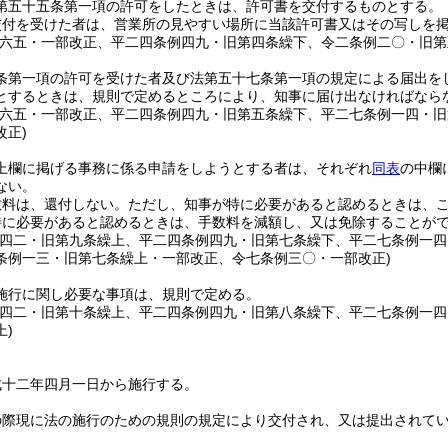
第五十五条第一項の許可をしたときは、許可書を交付するものとする。
交付を受けた者は、営業所の見やすい場所に当該許可書又はその写しを
例六五・一部改正、平二四条例四九・旧第四条繰下、令二条例二〇・旧第
条第一項の許可を受けた者及び法第五十七条第一項の規定による届出を
とするときは、規則で定めるところにより、知事に届け出なければなら
例六五・一部改正、平二四条例四九・旧第五条繰下、平二七条例一四・
改正)
上欄に掲げる事務に係る申請をしようとする者は、それぞれ
同表
の中欄
ない。
数料は、還付しない。
ただし、知事が特に必要があると認めるときは、
特に必要があると認めるときは、手数料を減額し、又は免除することが
例四二・旧第九条繰上、平二四条例四九・旧第七条繰下、平二七条例一
条例一三・旧第七条繰上・一部改正、令七条例三〇・一部改正)
施行に関し必要な事項は、規則で定める。
例四二・旧第十条繰上、平二四条例四九・旧第八条繰下、平二七条例一
上)
成十二年四月一日から施行する。
の際現に法の施行のための規則の規定により交付され、又は提出されて