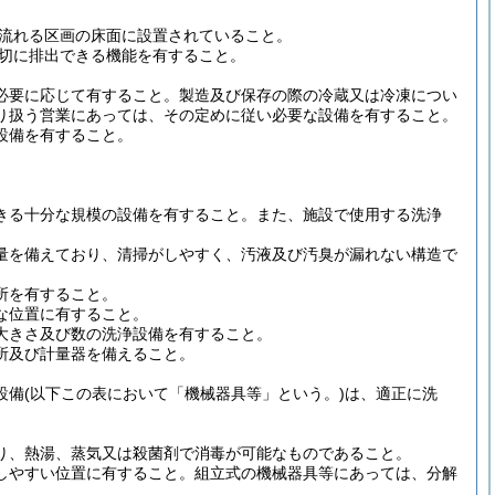
が流れる区画の床面に設置されていること。
適切に排出できる機能を有すること。
必要に応じて有すること。製造及び保存の際の冷蔵又は冷凍につい
り扱う営業にあっては、その定めに従い必要な設備を有すること。
設備を有すること。
きる十分な規模の設備を有すること。また、施設で使用する洗浄
量を備えており、清掃がしやすく、汚液及び汚臭が漏れない構造で
所を有すること。
な位置に有すること。
大きさ及び数の洗浄設備を有すること。
所及び計量器を備えること。
備(以下この表において「機械器具等」という。)は、適正に洗
り、熱湯、蒸気又は殺菌剤で消毒が可能なものであること。
しやすい位置に有すること。組立式の機械器具等にあっては、分解