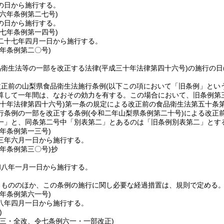
の日から施行する。
二六年
条例第二七号)
の日から施行する。
二七年
条例第一四号)
二十七年四月一日から施行する。
二年
条例第二〇号)
品衛生法等の一部を改正する法律
(平成三十年法律第四十六号)
の施行の日
改正前の山梨県食品衛生法施行条例
(以下この項において「旧条例」という
算して一年間は、なおその効力を有する。
この場合において、旧条例第
三十年法律第四十六号)
第一条の規定による改正前の食品衛生法第五十条
行条例の一部を改正する条例
(令和二年山梨県条例第二十号)
による改正
一」と、同条第二号中「別表第二」とあるのは「旧条例別表第二」とす
三年
条例第一三号)
三年六月一日から施行する。
七年
条例第三〇号)
抄
和八年一月一日から施行する。
るもののほか、この条例の施行に関し必要な経過措置は、規則で定める
七年
条例第六一号)
八年四月一日から施行する。
)
一三・全改、令七条例六一・一部改正)