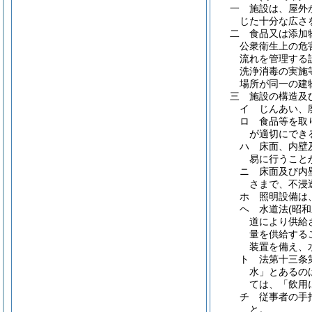
一 施設は、屋外
じた十分な広さ
二 食品又は添加
公衆衛生上の危
流れを管理する
洗浄消毒の実施
場所が同一の建
三 施設の構造及
イ じんあい、
ロ 食品等を取
が適切にでき
ハ 床面、内壁
易に行うこと
ニ 床面及び内
さまで、不浸
ホ 照明設備は
ヘ 水道法(昭
道により供給
量を供給する
装置を備え、
ト 法第十三条
水」とあるの
ては、「飲用
チ 従事者の手
と。