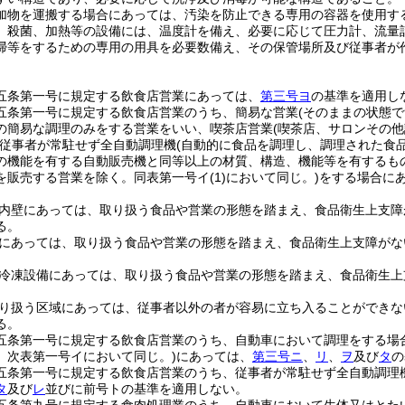
加物を運搬する場合にあっては、汚染を防止できる専用の容器を使用す
、殺菌、加熱等の設備には、温度計を備え、必要に応じて圧力計、流量
掃等をするための専用の用具を必要数備え、その保管場所及び従事者が
五条第一号に規定する飲食店営業にあっては、
第三号ヨ
の基準を適用し
五条第一号に規定する飲食店営業のうち、簡易な営業(そのままの状態
の簡易な調理のみをする営業をいい、喫茶店営業(喫茶店、サロンその
、従事者が常駐せず全自動調理機(自動的に食品を調理し、調理された食
の機能を有する自動販売機と同等以上の材質、構造、機能等を有するも
を販売する営業を除く。同表第一号イ(1)において同じ。)をする場合
。
及び内壁にあっては、取り扱う食品や営業の形態を踏まえ、食品衛生上支
る。
設備にあっては、取り扱う食品や営業の形態を踏まえ、食品衛生上支障が
又は冷凍設備にあっては、取り扱う食品や営業の形態を踏まえ、食品衛生
を取り扱う区域にあっては、従事者以外の者が容易に立ち入ることができ
る。
五条第一号に規定する飲食店営業のうち、自動車において調理をする場
。次表第一号イにおいて同じ。)にあっては、
第三号ニ
、
リ
、
ヲ
及び
タ
の
五条第一号に規定する飲食店営業のうち、従事者が常駐せず全自動調理
タ
及び
レ
並びに前号トの基準を適用しない。