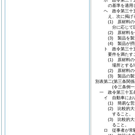
ホ 政令第三十
の基準を適用
ヘ 政令第三十
え、次に掲げ
(1) 原材
分に応じて
(2) 原材
(3) 製品
(4) 製品
ト 政令第三十
要件を満たす
(1) 原材
場所とする
(2) 原材
(3) 製品
別表第二
(第三条関係
(令三条例
一 政令第三十五
イ 自動車にお
(1) 簡易
(2) 比較
すること。
(3) 比較
ること。
ロ 従事者が常