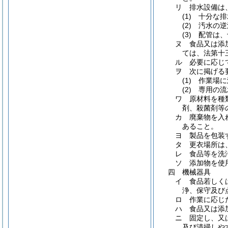
リ 排水設備は
(1) 十分
(2) 汚水
(3) 配管
ヌ 食品又は添
ては、法第十
ル 必要に応じ
ヲ 次に掲げる
(1) 作業
(2) 専用
ワ 原材料を種
剤、殺菌剤等
カ 廃棄物を入
あること。
ヨ 製品を包装
タ 更衣場所は
レ 食品等を洗
ソ 添加物を使
四 機械器具
イ 食品若しく
浄、保守及び
ロ 作業に応じ
ハ 食品又は添
ニ 固定し、又
及び清掃しや