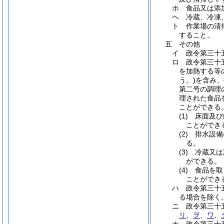
ホ 食品又は添
ヘ 冷蔵、冷凍
ト 作業場の清
すること。
五 その他
イ 政令第三十
ロ 政令第三十
を加熱する等
う。)を含み
第二号の調理
理された食品
ことができる
(1) 床面
ことができ
(2) 排水
る。
(3) 冷蔵
ができる。
(4) 食品
ことができ
ハ 政令第三十
る場合を除く
ニ 政令第三十
リ
、
ヲ
、
ワ
、