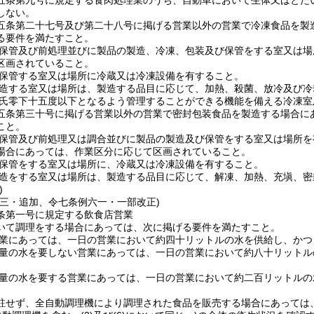
五条第九号に規定する食肉処理業のうち、自動車において生体又はとた
しない。
五条第二十七号及び第二十八号に掲げる営業以外の営業で冷凍食品を製
る要件を満たすこと。
料の保管及び前処理並びに製品の製造、冷凍、包装及び保管をする室又は
区画されていること。
料を保管する室又は場所に冷蔵又は冷凍設備を有すること。
を製造する室又は場所は、製造する品目に応じて、加熱、殺菌、放冷及び
が摂氏零下十五度以下となるよう管理することができる機能を備える冷凍
五条第三十号に掲げる営業以外の営業で密封包装食品を製造する場合に
こと。
料の保管及び前処理又は調合並びに製品の製造及び保管をする室又は場所
場合にあっては、作業区分に応じて区画されていること。
料の保管をする室又は場所に、冷蔵又は冷凍設備を有すること。
の製造をする室又は場所は、製造する品目に応じて、解凍、加熱、充塡、
)
一三・追加、令七条例六一・一部改正)
条第一号に規定する飲食店営業
いて調理をする場合にあっては、次に掲げる要件を満たすこと。
な営業にあっては、一日の営業において約四十リットルの水を供給し、か
的大量の水を要しない営業にあっては、一日の営業において約八十リット
的大量の水を要する営業にあっては、一日の営業において約二百リットル
駐せず、全自動調理機により調理された食品を販売する場合にあっては