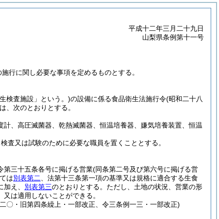
平成十二年三月二十九日
山梨県条例第十一号
の施行に関し必要な事項を定めるものとする。
生検査施設」という。)
の設備に係る食品衛生法施行令
(昭和二十八
は、次のとおりとする。
度計、高圧滅菌器、乾熱滅菌器、恒温培養器、嫌気培養装置、恒温
、検査又は試験のために必要な職員を置くこととする。
令第三十五条各号に掲げる営業
(同条第二号及び第六号に掲げる営
ては
別表第二
、法第十三条第一項の基準又は規格に適合する生食
に加え、
別表第三
のとおりとする。
ただし、土地の状況、営業の形
、又は適用しないことができる。
二〇・旧第四条繰上・一部改正、令三条例一三・一部改正)