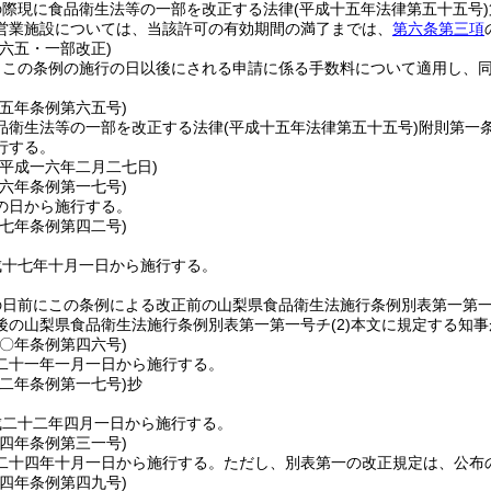
の際現に食品衛生法等の一部を改正する法律
(平成十五年法律第五十五号)
営業施設については、当該許可の有効期間の満了までは、
第六条第三項
例六五・一部改正)
、この条例の施行の日以後にされる申請に係る手数料について適用し、
一五年
条例第六五号)
品衛生法等の一部を改正する法律
(平成十五年法律第五十五号)
附則第一
行する。
＝平成一六年二月二七日)
一六年
条例第一七号)
の日から施行する。
一七年
条例第四二号)
成十七年十月一日から施行する。
の日前にこの条例による改正前の山梨県食品衛生法施行条例別表第一第
後の山梨県食品衛生法施行条例別表第一第一号チ
(2)
本文に規定する知事
二〇年
条例第四六号)
二十一年一月一日から施行する。
二二年
条例第一七号)
抄
成二十二年四月一日から施行する。
二四年
条例第三一号)
二十四年十月一日から施行する。
ただし、別表第一の改正規定は、公布
二四年
条例第四九号)