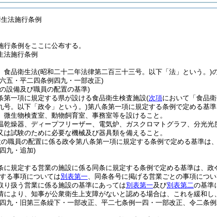
衛生法施行条例
施行条例をここに公布する。
生法施行条例
、食品衛生法
(昭和二十二年法律第二百三十三号。以下「法」という。)
例六五・平二四条例四九・一部改正)
設の設備及び職員の配置の基準)
条第一項に規定する県が設ける食品衛生検査施設
(
次項
において「食品衛
九号。以下「政令」という。)
第八条第一項に規定する条例で定める基準
、微生物検査室、動物飼育室、事務室等を設けること。
温乾燥器、ディープフリーザー、電気炉、ガスクロマトグラフ、分光光
又は試験のために必要な機械及び器具類を備えること。
設の職員の配置に係る政令第八条第一項に規定する条例で定める基準は
四九・追加)
条に規定する営業の施設に係る同条に規定する条例で定める基準は、政
する事項については
別表第一
、同条各号に掲げる営業ごとの事項につい
取り扱う営業に係る施設の基準にあっては
別表第一
及び
別表第二
の基準
情により、知事が公衆衛生上支障がないと認める場合は、これを緩和し
例四九・旧第三条繰下・一部改正、平二七条例一四・一部改正、令二条例