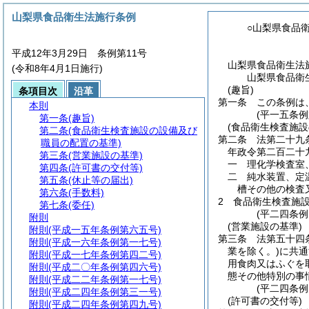
山梨県食品衛生法施行条例
○山梨県食品
平成12年3月29日 条例第11号
山梨県食品衛生法
(令和8年4月1日施行)
山梨県食品衛
(趣旨)
条項目次
沿革
第一条
この条例は
本則
(平一五条
第一条
(趣旨)
(食品衛生検査施
第二条
(食品衛生検査施設の設備及び
第二条
法第二十九
職員の配置の基準)
年政令第二百二十
第三条
(営業施設の基準)
一
理化学検査室
第四条
(許可書の交付等)
二
純水装置、定
第五条
(休止等の届出)
槽その他の検査
第六条
(手数料)
2
食品衛生検査施
第七条
(委任)
(平二四条例
附則
(営業施設の基準)
附則
(平成一五年条例第六五号)
第三条
法第五十四
附則
(平成一六年条例第一七号)
業を除く。)
に共通
附則
(平成一七年条例第四二号)
用食肉又はふぐを
附則
(平成二〇年条例第四六号)
態その他特別の事
附則
(平成二二年条例第一七号)
(平二四条
附則
(平成二四年条例第三一号)
(許可書の交付等)
附則
(平成二四年条例第四九号)