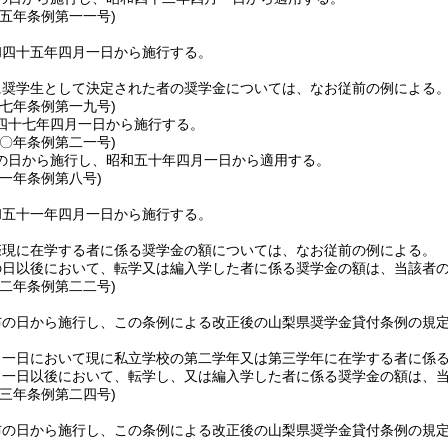
四五年
条例第一一号)
和四十五年四月一日から施行する。
に奨学生として決定された者の奨学金については、なお従前の例による
四七年
条例第一九号)
四十七年四月一日から施行する。
五〇年
条例第二一号)
の日から施行し、昭和五十年四月一日から適用する。
五一年
条例第八号)
和五十一年四月一日から施行する。
際現に在学する者に係る奨学金の額については、なお従前の例による。
の日以後において、転学又は編入学した者に係る奨学金の額は、当該者
五二年
条例第二二号)
布の日から施行し、この条例による改正後の山梨県奨学金貸付条例の規
月一日において現に私立学校の第二学年又は第三学年に在学する者に係
月一日以後において、転学し、又は編入学した者に係る奨学金の額は、
五三年
条例第二四号)
布の日から施行し、この条例による改正後の山梨県奨学金貸付条例の規