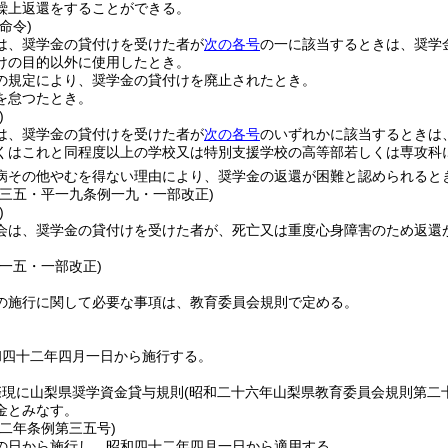
繰上返還をすることができる。
命令)
は、奨学金の貸付けを受けた者が
次の各号
の一に該当するときは、奨学
けの目的以外に使用したとき。
の規定により、奨学金の貸付けを廃止されたとき。
を怠つたとき。
)
は、奨学金の貸付けを受けた者が
次の各号
のいずれかに該当するときは
くはこれと同程度以上の学校又は特別支援学校の高等部若しくは専攻科
病その他やむを得ない理由により、奨学金の返還が困難と認められると
例三五・平一九条例一九・一部改正)
)
会は、奨学金の貸付けを受けた者が、死亡又は重度心身障害のため返還
例一五・一部改正)
の施行に関して必要な事項は、教育委員会規則で定める。
和四十二年四月一日から施行する。
際現に山梨県奨学資金貸与規則
(昭和二十六年山梨県教育委員会規則第二
金とみなす。
四二年
条例第三五号)
の日から施行し、昭和四十二年四月一日から適用する。