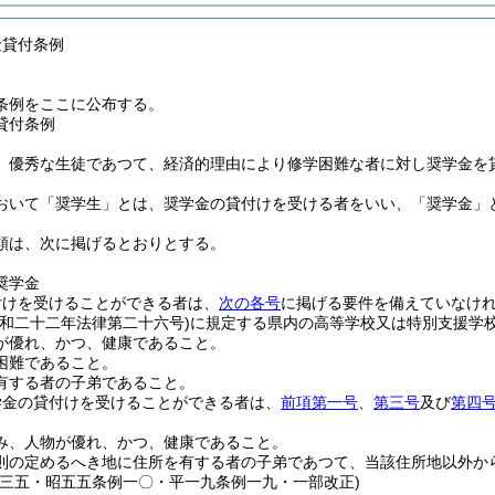
金貸付条例
条例をここに公布する。
貸付条例
、優秀な生徒であつて、経済的理由により修学困難な者に対し奨学金を
おいて「奨学生」とは、奨学金の貸付けを受ける者をいい、「奨学金」
類は、次に掲げるとおりとする。
奨学金
付けを受けることができる者は、
次の各号
に掲げる要件を備えていなけ
昭和二十二年法律第二十六号)
に規定する県内の高等学校又は特別支援学
が優れ、かつ、健康であること。
困難であること。
有する者の子弟であること。
学金の貸付けを受けることができる者は、
前項第一号
、
第三号
及び
第四
み、人物が優れ、かつ、健康であること。
則の定めるへき地に住所を有する者の子弟であつて、当該住所地以外か
例三五・昭五五条例一〇・平一九条例一九・一部改正)