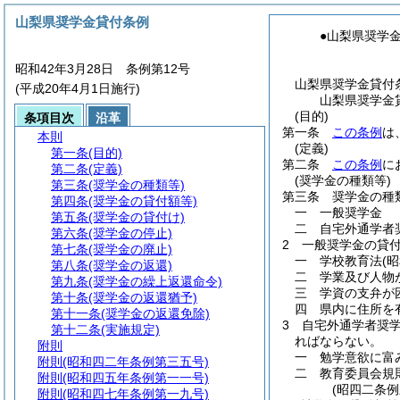
山梨県奨学金貸付条例
●山梨県奨学
昭和42年3月28日 条例第12号
山梨県奨学金貸付
(平成20年4月1日施行)
山梨県奨学金
(目的)
条項目次
沿革
第一条
この条例
は
本則
(定義)
第一条
(目的)
第二条
この条例
に
第二条
(定義)
(奨学金の種類等)
第三条
(奨学金の種類等)
第三条
奨学金の種
第四条
(奨学金の貸付額等)
一
一般奨学金
第五条
(奨学金の貸付け)
二
自宅外通学者
第六条
(奨学金の停止)
2
一般奨学金の貸
第七条
(奨学金の廃止)
一
学校教育法
(
第八条
(奨学金の返還)
二
学業及び人物
第九条
(奨学金の繰上返還命令)
三
学資の支弁が
第十条
(奨学金の返還猶予)
四
県内に住所を
第十一条
(奨学金の返還免除)
3
自宅外通学者奨
第十二条
(実施規定)
ればならない。
附則
一
勉学意欲に富
附則
(昭和四二年条例第三五号)
二
教育委員会規
附則
(昭和四五年条例第一一号)
(昭四二条
附則
(昭和四七年条例第一九号)