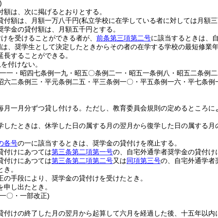
)
付額は、次に掲げるとおりとする。
貸付額は、月額一万八千円
(私立学校に在学している者に対しては月額三
奨学金の貸付額は、月額五千円とする。
付けを受けることができる者が、
前条第三項第二号
に該当するときは、
間は、奨学生として決定したときからその者の在学する学校の最短修業
延長することができる。
息を付けない。
例一一・昭四七条例一九・昭五〇条例二一・昭五一条例八・昭五二条例
昭六二条例三・平元条例二五・平三条例一〇・平五条例一六・平七条例
毎月一月分ずつ貸し付ける。
ただし、教育委員会規則の定めるところに
学したときは、休学した日の属する月の翌月から復学した日の属する月
の各号
の一に該当するときは、奨学金の貸付けを廃止する。
貸付けにあつては
第三条第二項第一号
の、自宅外通学者奨学金の貸付け
貸付けにあつては
第三条第二項第二号
又は
同項第三号
の、自宅外通学者
とき。
正の手段により、奨学金の貸付けを受けたとき。
を申し出たとき。
例一〇・一部改正)
貸付けの終了した月の翌月から起算して六月を経過した後、十五年以内