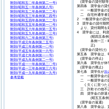
(奨学金の貸付額等
附則
(昭和五〇年条例第二一号)
第四条
奨学金の貸
附則
(昭和五一年条例第八号)
一
一般奨学金の
附則
(昭和五二年条例第二二号)
二
自宅外通学者
附則
(昭和五三年条例第二四号)
2
一般奨学金の貸
附則
(昭和五四年条例第二二号)
3
奨学金の貸付期
附則
(昭和五五年条例第一〇号)
より、貸付期間を
附則
(昭和五六年条例第一五号)
4
奨学金には、利
附則
(昭和五九年条例第一三号)
(昭四五条
附則
(昭和六二年条例第三号)
条例一三・
附則
(平成元年条例第二五号)
正)
附則
(平成三年条例第一〇号)
(奨学金の貸付け)
附則
(平成五年条例第一六号)
第五条
奨学金は、
附則
(平成七年条例第一一号)
(奨学金の停止)
附則
(平成九年条例第二一号)
第六条
奨学生が休
附則
(平成一一年条例第二〇号)
(奨学金の廃止)
附則
(平成一三年条例第三六号)
第七条
奨学生が
次
附則
(平成一九年条例第一九号)
一
一般奨学金の
参考登載
二
一般奨学金の
く欠くに至つた
三
詐欺その他不
四
奨学金の辞退
(昭五五条
(奨学金の返還)
第八条
奨学金は、