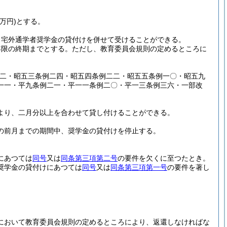
万円)
とする。
自宅外通学者奨学金の貸付けを併せて受けることができる。
年限の終期までとする。
ただし、教育委員会規則の定めるところに
二二・昭五三条例二四・昭五四条例二二・昭五五条例一〇・昭五九
一一・平九条例二一・平一一条例二〇・平一三条例三六・一部改
より、二月分以上を合わせて貸し付けることができる。
の前月までの期間中、奨学金の貸付けを停止する。
にあつては
同号
又は
同条第三項第二号
の要件を欠くに至つたとき。
奨学金の貸付けにあつては
同号
又は
同条第三項第一号
の要件を著し
において教育委員会規則の定めるところにより、返還しなければな