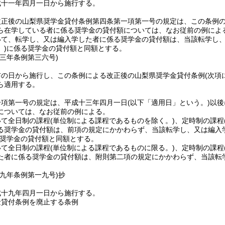
成十一年四月一日から施行する。
改正後の山梨県奨学金貸付条例第四条第一項第一号の規定は、この条例
ら在学している者に係る奨学金の貸付額については、なお従前の例によ
いて、転学し、又は編入学した者に係る奨学金の貸付額は、当該転学し
)
に係る奨学金の貸付額と同額とする。
一三年
条例第三六号)
布の日から施行し、この条例による改正後の山梨県奨学金貸付条例
(次項
ら適用する。
一項第一号の規定は、平成十三年四月一日
(以下「適用日」という。)
以後
については、なお従前の例による。
いて全日制の課程
(単位制による課程であるものを除く。)
、定時制の課程
る奨学金の貸付額は、前項の規定にかかわらず、当該転学し、又は編入
奨学金の貸付額と同額とする。
いて全日制の課程
(単位制による課程であるものに限る。)
、定時制の課程
た者に係る奨学金の貸付額は、附則第二項の規定にかかわらず、当該転
一九年
条例第一九号)
抄
成十九年四月一日から施行する。
金貸付条例を廃止する条例