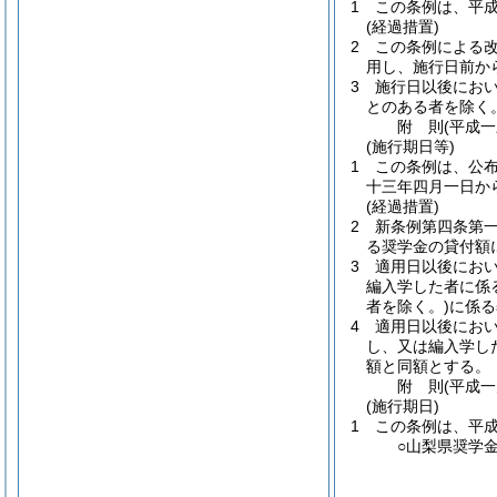
1
この条例は、平
(経過措置)
2
この条例による
用し、施行日前か
3
施行日以後にお
とのある者を除く。
附
則
(平成
(施行期日等)
1
この条例は、公
十三年四月一日か
(経過措置)
2
新条例第四条第
る奨学金の貸付額
3
適用日以後にお
編入学した者に係
者を除く。)
に係る
4
適用日以後にお
し、又は編入学し
額と同額とする。
附
則
(平成
(施行期日)
1
この条例は、平
○山梨県奨学