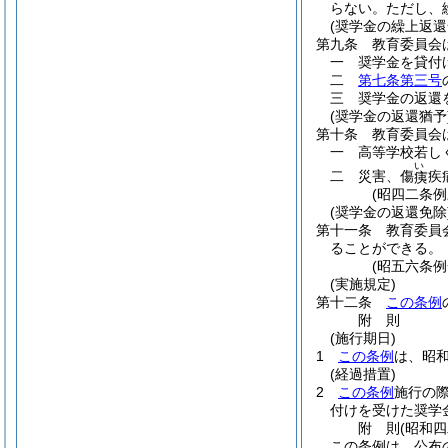
らない。
ただし、
(奨学金の繰上返還
第九条
教育委員会
一
奨学金を貸付
二
第七条第三号
三
奨学金の返還
(奨学金の返還猶予
第十条
教育委員会
一
高等学校若し
い
二
災害、傷
疾
痍
(昭四二条
(奨学金の返還免除
第十一条
教育委員
ることができる。
(昭五六条
(実施規定)
第十二条
この条例
附
則
(施行期日)
1
この条例
は、昭
(経過措置)
2
この条例
施行の
付けを受けた奨学
附
則
(昭和
この条例は、公布