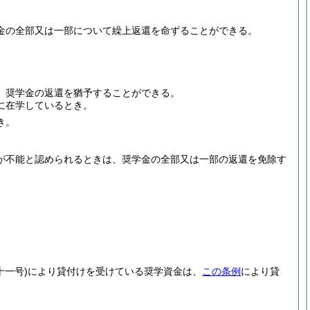
金の全部又は一部について繰上返還を命ずることができる。
、奨学金の返還を猶予することができる。
に在学しているとき。
き。
が不能と認められるときは、奨学金の全部又は一部の返還を免除す
十一号)
により貸付けを受けている奨学資金は、
この条例
により貸