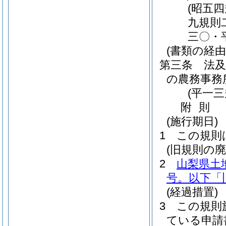
(昭五
九規則
三〇・
(書類の経由
第三条
法
の農務事務
(平一
附
則
(施行期日)
1
この規則
(旧規則の廃
2
山梨県土
号。以下「
(経過措置)
3
この規則
ている申請