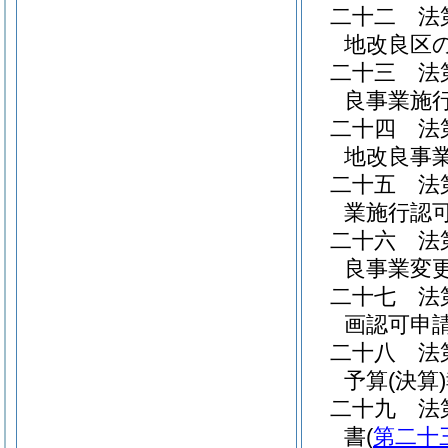
二十二
法
地改良区
二十三
法
良事業施
二十四
法
地改良事
二十五
法
業施行認
二十六
法
良事業変
二十七
法
画認可申
二十八
法
予算
(決算)
二十九
法
書
(
第二十