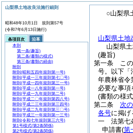
山梨県土地改良法施行細則
○山梨県
昭和48年10月1日 規則第57号
(令和7年6月13日施行)
山梨県土地
条項目次
沿革
山梨県土
本則
第一条
(趣旨)
(趣旨)
第二条
(書類の様式)
第三条
(書類の経由)
第一条
こ
附則
号。以下「
附則
(昭和五四年規則第一号)
附則
(平成一三年規則第七〇号)
年農林省令
附則
(平成一四年規則第三一号)
必要な事項
附則
(平成一八年規則第一号)
附則
(平成一九年規則第二号)
(書類の様式
附則
(平成二〇年規則第四八号)
第二条
次
附則
(平成二三年規則第三四号)
附則
(平成二九年規則第三〇号)
各号
に掲げ
附則
(平成三一年規則第一三号)
一
法第七
附則
(令和七年規則第三六号)
第1号様式
(第2条関係)
申請書
(
第
第2号様式
(第2条関係)