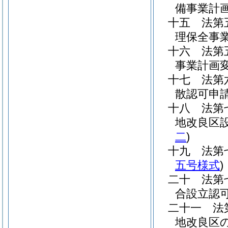
備事業計
十五
法第
理保全事
十六
法第
事業計画
十七
法第
散認可申
十八
法第
地改良区
二
)
十九
法第
五号様式
)
二十
法第
合設立認
二十一
法
地改良区