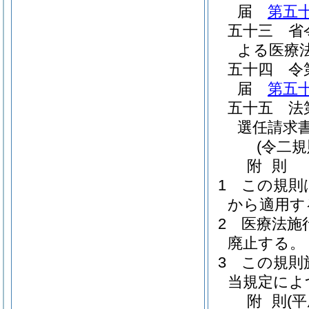
届
第五
五十三
省
よる医療
五十四
令
届
第五
五十五
法
選任請
(令二
附
則
1
この規則
から適用す
2
医療法施
廃止する。
3
この規則
当規定によ
附
則
(