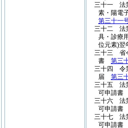
三十一
法
素・陽電
第三十一
三十二
法
具・診療
位元素)
翌
三十三
省
書
第三
三十四
令
届
第三
三十五
法
可申請
三十六
法
可申請
三十七
法
可申請