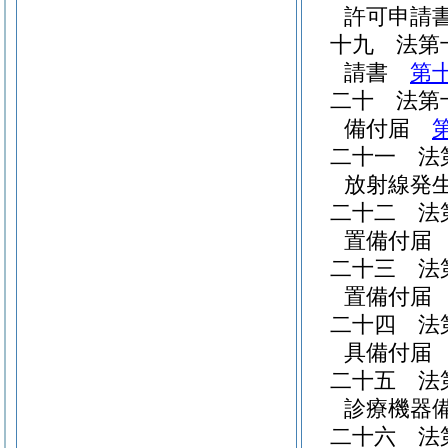
許可申
十九
法第
請書
第
二十
法第
備付届
二十一
法
放射線発
二十二
法
置備付
二十三
法
置備付
二十四
法
具備付
二十五
法
診療機器
二十六
法