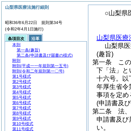
山梨県医療法施行細則
○山梨県
昭和36年6月22日 規則第34号
(令和2年4月1日施行)
山梨県医療
条項目次
沿革
山梨県医
本則
第一条
(趣旨)
(趣旨)
第二条
(申請書及び届書の様式)
附則
第一条
こ
附則
(平成一一年規則第一五号)
下「法」と
附則
(令和二年規則第一〇号)
第1号様式
十六号。以
第2号様式
年厚生省令
第3号様式
第4号様式
事項を定め
第5号様式
(申請書及び
第6号様式
第7号様式
第二条
法
第8号様式
申請書及び
第9号様式
第10号様式
い。
第11号様式