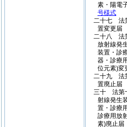
素・陽電
号様式
二十七
法
置変更
二十八
法
放射線発
装置・診
器・診療
位元素)
変
二十九
法
置廃止
三十
法第
射線発生
置・診療
診療用放
素)
廃止