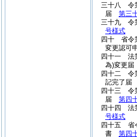
三十八
令
届
第三
三十九
令
号様式
四十
省令
変更認可
四十一
法
為)
変更
四十二
令
記完了
四十三
令
届
第四
四十四
法
号様式
四十五
省
書
第四