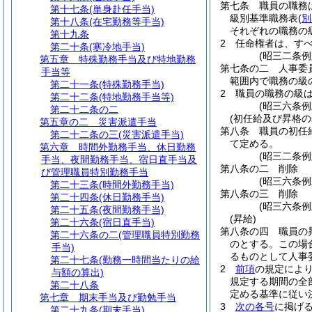
第七条
職員の職務
第十七条
(単身赴任手当)
級別基準職務表
(
別
第十八条
(在宅勤務等手当)
それぞれの職務の
第十九条
2
任命権者は、す
第二十条
(寒冷地手当)
(昭三二条
第五章
特殊勤務手当及び特地勤務
第七条の二
人事委
手当等
範囲内で職務の級
第二十一条
(特殊勤務手当)
2
職員の職務の級
第二十二条
(特地勤務手当等)
(昭三六条
第二十二条の二
(初任給及び昇格の
第五章の二
災害派遣手当
第八条
職員の初任
第二十二条の三
(災害派遣手当)
て定める。
第六章
時間外勤務手当、休日勤務
(昭三二条
手当、夜間勤務手当、宿日直手当及
第八条の二
削除
び管理職員特別勤務手当
(昭三六条例
第二十三条
(時間外勤務手当)
第八条の三
削除
第二十四条
(休日勤務手当)
(昭三六条例
第二十五条
(夜間勤務手当)
(昇給)
第二十六条
(宿日直手当)
第八条の四
職員の
第二十六条の二
(管理職員特別勤務
のとする。
この場
手当)
るものとして人事
第二十七条
(勤務一時間当たりの給
2
前項
の規定によ
与額の算出)
規定する期間の全
第二十八条
定める基準に従い
第七章
期末手当及び勤勉手当
3
次の各号
に掲げ
第二十九条
(期末手当)