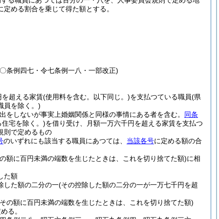
勤する職員にあつては百分の一・八を、人事委員会規則で定める地
に定める割合を乗じて得た額とする。
〇条例四七・令七条例一八・一部改正)
円を超える家賃
(使用料を含む。以下同じ。)
を支払つている職員
(県
職員を除く。)
届出をしないが事実上婚姻関係と同様の事情にある者を含む。
同条
住宅を除く。)
を借り受け、月額一万六千円を超える家賃を支払つ
規則で定めるもの
号
のいずれにも該当する職員にあつては、
当該各号
に定める額の合
その額に百円未満の端数を生じたときは、これを切り捨てた額)
に相
した額
除した額の二分の一
(その控除した額の二分の一が一万七千円を超
(その額に百円未満の端数を生じたときは、これを切り捨てた額)
定める。