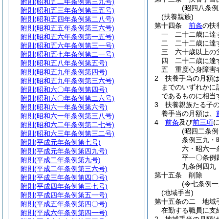
附則
(昭和五二年条例第三九号)
(昭四八条
附則
(昭和五三年条例第三五号)
(扶養親族)
附則
(昭和五四年条例第二八号)
第十四条
前条
の扶
附則
(昭和五五年条例第三六号)
一
二十二歳に達
附則
(昭和五六年条例第一五号)
二
二十二歳に達
附則
(昭和五六年条例第三一号)
三
六十歳以上の
附則
(昭和五七年条例第二一号)
四
二十二歳に達
附則
(昭和五八年条例第五号)
五
重度心身障害
附則
(昭和五九年条例第四号)
2
扶養手当の月額
附則
(昭和五九年条例第三六号)
までのいずれかに
附則
(昭和六〇年条例第四号)
であるものに相当
附則
(昭和六〇年条例第二六号)
3
扶養親族たる子
附則
(昭和六一年条例第六号)
養手当の月額は、
附則
(昭和六一年条例第三八号)
4
前条
及び
前三項
附則
(昭和六二年条例第二七号)
(昭四二条
附則
(昭和六三年条例第三二号)
条例三九・
附則
(平成元年条例第七号)
六・昭六一
附則
(平成元年条例第四九号)
平一〇条例
附則
(平成二年条例第九号)
九条例四九
附則
(平成二年条例第三六号)
第十五条
削除
附則
(平成三年条例第四〇号)
(令七条例一
附則
(平成四年条例第三七号)
(地域手当)
附則
(平成四年条例第五一号)
第十五条の二
地域
附則
(平成五年条例第四〇号)
在勤する職員に支
附則
(平成六年条例第四一号)