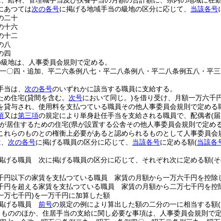
は、給料、管理職手当及び扶養手当の月額の合計額に、県内の地域に在
にあつては
次の各号
に掲げる地域手当の級地の区分に応じて、
当該各号
の二十
の十六
の十二
の八
の四
の級地は、人事委員会規則で定める。
例一〇四・追加、平二六条例八七・平二八条例八・平二八条例五八・平三
手当は、
次の各号
のいずれかに該当する職員に支給する。
ため住宅
(貸間を含む。
次号
において同じ。)
を借り受け、月額一万六千
を貸与され、使用料を支払つている職員その他人事委員会規則で定める
項
又は
第三項
の規定により単身赴任手当を支給される職員で、配偶者
(
が居住するための住宅
(県が設置する公舎その他人事委員会規則で定める
これらのものとの権衡上必要があると認められるものとして人事委員会
は、
次の各号
に掲げる職員の区分に応じて、
当該各号
に定める額
(
当該各
掲げる職員 次に掲げる職員の区分に応じて、それぞれ次に定める額
(
千円以下の家賃を支払つている職員 家賃の月額から一万六千円を控除
千円を超える家賃を支払つている職員 家賃の月額から二万七千円を控
一万七千円)
を一万千円に加算した額
掲げる職員
前号
の規定の例により算出した額の二分の一に相当する額
るもののほか、住居手当の支給に関し必要な事項は、人事委員会規則で