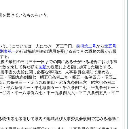
養を受けているものをいう。
う。)
については一人につき一万三千円、
前項第二号
から
第五号
別表第一
の行政職給料表の適用を受ける者でその職務の級が八級
する。
以後の最初の三月三十一日までの間にある子がいる場合における扶
の数を乗じて得た額を
同項
の規定による額に加算した額とする。
扶養手当の支給に関し必要な事項は、人事委員会規則で定める。
五三・昭四九条例四七・昭五〇条例二九・昭五一条例四〇・昭五二
昭五六条例三一・昭五九条例四・昭五九条例三六・昭六〇条例二
〇・平六条例四一・平七条例五一・平八条例二七・平九条例五一・
一〇四・平一八条例六七・平一九条例六六・平二八条例五八・平二
る物価等を考慮して県内の地域及び人事委員会規則で定める地域に