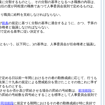
級に分類するものとし、その分類の基準となるべき職務の内容は、
責任の度が同程度の職務であつて人事委員会規則で定めるものは、
より職員に給料を支給しなければならない。
び
前条
の規定に基づく分類の基準に適合するように、かつ、予算の
命権者と協議しなければならない。
則で定める基準に従い決定する。
とをいう。以下同じ。)
の基準は、人事委員会が任命権者と協議し
で定める日以前一年間におけるその者の勤務成績に応じて、行うも
法第二十九条の規定による懲戒処分を受けたことその他これに準ず
するものとする。
させるか否か及び昇給させる場合の昇給の号給数は、
前項前段
に
の昇給の号給数を四号給とすることを標準として人事委員会規則で
じ
同項前段
に規定する期間におけるその者の勤務成績が特に良好で