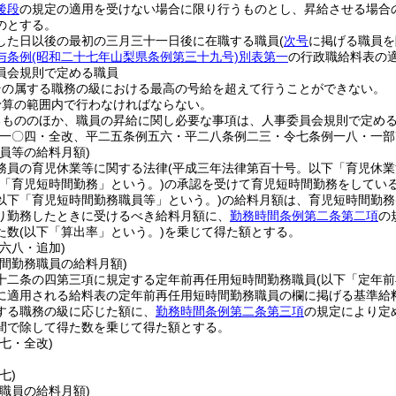
後段
の規定の適用を受けない場合に限り行うものとし、昇給させる場合
のとする。
した日以後の最初の三月三十一日後に在職する職員
(
次号
に掲げる職員を
与条例
(昭和二十七年山梨県条例第三十九号)
別表第一
の行政職給料表の
員会規則で定める職員
その属する職務の級における最高の号給を超えて行うことができない。
予算の範囲内で行わなければならない。
るもののほか、職員の昇給に関し必要な事項は、人事委員会規則で定め
例一〇四・全改、平二五条例五六・平二八条例二三・令七条例一八・一部
員等の給料月額)
務員の育児休業等に関する法律
(平成三年法律第百十号。以下「育児休業
下「育児短時間勤務」という。)
の承認を受けて育児短時間勤務をしてい
以下「育児短時間勤務職員等」という。)
の給料月額は、育児短時間勤務
り勤務したときに受けるべき給料月額に、
勤務時間条例第二条第二項
の
た数
(以下「算出率」という。)
を乗じて得た額とする。
六八・追加)
間勤務職員の給料月額)
十二条の四第三項に規定する定年前再任用短時間勤務職員
(以下「定年
に適用される給料表の定年前再任用短時間勤務職員の欄に掲げる基準給
する職務の級に応じた額に、
勤務時間条例第二条第三項
の規定により定
間で除して得た数を乗じて得た額とする。
七・全改)
七)
職員の給料月額)