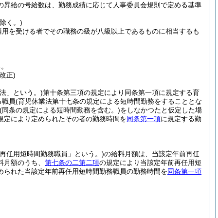
の昇給の号給数は、勤務成績に応じて人事委員会規則で定める基準
除く。)
適用を受ける者でその職務の級が八級以上であるものに相当するも
る。
改正)
法」という。)
第十条第三項の規定により同条第一項に規定する育
る職員
(育児休業法第十七条の規定による短時間勤務をすることとな
(同条の規定による短時間勤務を含む。)
をしなかつたと仮定した場
規定により定められたその者の勤務時間を
同条第一項
に規定する勤
前再任用短時間勤務職員」という。)
の給料月額は、当該定年前再任
料月額のうち、
第七条の二第二項
の規定により当該定年前再任用短
められた当該定年前再任用短時間勤務職員の勤務時間を
同条第一項