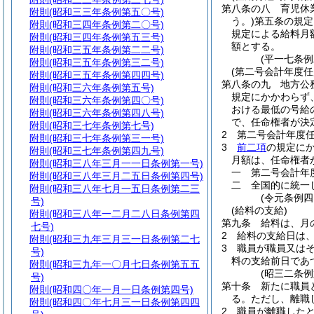
第八条の八
育児休
附則
(昭和三三年条例第五〇号)
う。)
第五条の規定
附則
(昭和三四年条例第二〇号)
規定による給料月
附則
(昭和三四年条例第五三号)
額とする。
附則
(昭和三五年条例第二二号)
(平一七条
附則
(昭和三五年条例第三二号)
(第二号会計年度任
附則
(昭和三五年条例第四四号)
第八条の九
地方公
附則
(昭和三六年条例第五号)
規定にかかわらず
附則
(昭和三六年条例第四〇号)
おける最低の号給
附則
(昭和三六年条例第四八号)
で、任命権者が決
附則
(昭和三七年条例第七号)
2
第二号会計年度
附則
(昭和三七年条例第三一号)
3
前二項
の規定に
附則
(昭和三七年条例第四九号)
月額は、任命権者
附則
(昭和三八年三月一一日条例第一号)
一
第二号会計年
附則
(昭和三八年三月二五日条例第四号)
二
全国的に統一
附則
(昭和三八年七月一五日条例第二三
(令元条例四
号)
(給料の支給)
附則
(昭和三八年一二月二八日条例第四
第九条
給料は、月
七号)
2
給料の支給日は
附則
(昭和三九年三月三一日条例第二七
3
職員が職員又は
号)
料の支給前日であ
附則
(昭和三九年一〇月七日条例第五五
(昭三二条
号)
第十条
新たに職員
附則
(昭和四〇年一月一日条例第四号)
る。
ただし、離職
附則
(昭和四〇年七月三一日条例第四四
2
職員が離職した