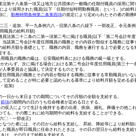
業法第十八条第一項又は地方公共団体の一般職の任期付職員の採用に関
により採用された職員
(以下「任期付短時間勤務職員」という。)
の給料
額に、
勤務時間条例第二条第四項
の規定により定められたその者の勤務
例二三・追加、平一九条例六八・旧第八条の八繰下・一部改正、令元条例
用職員の給料月額)
務員法第二十二条の二第一項第二号に掲げる職員
(以下「第二号会計年度
、当該第二号会計年度任用職員の職務とその内容が類似する職務に従事
の給料月額を基礎として、職務の内容、職務を遂行する上で必要となる
定する。
任用職員の職務の級は、公安職給料表における職務の級一級とする。
かかわらず、次に掲げる場合における第二号会計年度任用職員
(第三十一
が人事委員会と協議して決定するものとする。
度任用職員の職務とその内容が類似する職務に従事する常勤職員がいな
して定めることが特に必要と認められる基準により給料月額を定める必
・追加)
の一日から末日までの期間についてその月額の全額を支給する。
、
前項
の期間内の日のうち任命権者が定める日とする。
その収入によつて生計を維持する者の出産、疾病、婚礼、葬儀その他こ
つても、その際これに給与期間中の給料を支給することができる。
例六〇・一部改正)
となつた者には、その日から給料を支給し、昇給、降給等により給料額
した職員が即日職員に任命されたときは、その日の翌日から給料を支給
ときは、その日まで給料を支給する。