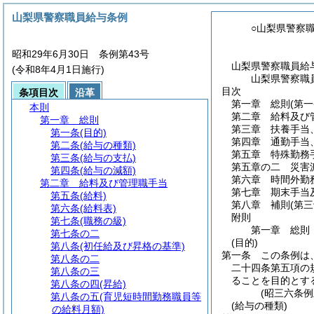
山梨県警察職員給与条例
○山梨県警察
昭和29年6月30日 条例第43号
山梨県警察職員給
(令和8年4月1日施行)
山梨県警察職
目次
条項目次
沿革
第一章
総則
(第
本則
第二章
給料及び
第一章
総則
第三章
扶養手当
第一条
(目的)
第四章
通勤手当
第二条
(給与の種類)
第五章
特殊勤務
第三条
(給与の支払)
第五章の二
災害
第四条
(給与の減額)
第六章
時間外勤
第二章
給料及び管理職手当
第七章
期末手当
第五条
(給料)
第八章
補則
(第
第六条
(給料表)
附則
第七条
(職務の級)
第一章
総則
第七条の二
(目的)
第八条
(初任給及び昇格の基準)
第一条
この条例は
第八条の二
二十四条第五項の
第八条の三
ることを目的とす
第八条の四
(昇給)
(昭三六条
第八条の五
(育児短時間勤務職員等
(給与の種類)
の給料月額)