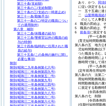
あり、かつ、
同項
第三十条
(支給額)
に従い決定するも
第三十条の二
(支給制限)
一
五十五歳に達
第三十条の三
(支給の一時差止め)
二
山梨県職員給
第三十一条
(勤勉手当)
のとして人事委
第三十一条の二
(特定の職員につい
4
職員の昇給は、
ての適用除外)
5
職員の昇給は、
第八章
補則
6
前各項
に規定す
第三十二条
(休職者の給与)
(平一七条
第三十三条
(警察官以外の職員の給
(育児短時間勤務職
与の特例)
第八条の五
地方公
第三十四条
(臨時的に任用された職
児短時間勤務
(以
員の給与)
つた職員を含む。
第三十五条
(この条例の施行に関し
合の勤務時間によ
必要な事項)
務時間で除して得
附則
(平一九条例
附則
(昭和二九年条例第七六号)
(定年前再任用短時
附則
(昭和三〇年条例第四九号)
第八条の六
法第二
附則
(昭和三〇年条例第五〇号)
用短時間勤務職員
附則
(昭和三一年条例第九号)
時間勤務職員の属
附則
(昭和三一年条例第三四号)
に規定する勤務時
附則
(昭和三一年条例第六二号)
(令四条例四
附則
(昭和三一年条例第六八号)
第八条の七
削除
附則
(昭和三二年条例第六〇号)
(令四条例四
附則
(昭和三二年条例第六七号)
(任期付短時間勤務
附則
(昭和三三年条例第三七号)