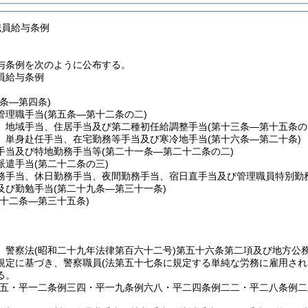
職員給与条例
与条例を次のように公布する。
員給与条例
一条―第四条)
管理職手当
(第五条―第十二条の二)
、地域手当、住居手当及び第二種初任給調整手当
(第十三条―第十五条の
、単身赴任手当、在宅勤務等手当及び寒冷地手当
(第十六条―第二十条)
手当及び特地勤務手当等
(第二十一条―第二十二条の二)
派遣手当
(第二十二条の三)
務手当、休日勤務手当、夜間勤務手当、宿日直手当及び管理職員特別勤
及び勤勉手当
(第二十九条―第三十一条)
三十二条―第三十五条)
、警察法
(昭和二十九年法律第百六十二号)
第五十六条第二項及び地方公
規定に基づき、警察職員
(法第五十七条に規定する単純な労務に雇用され
る。
例五・平一二条例三四・平一九条例六八・平二四条例二二・平二八条例二