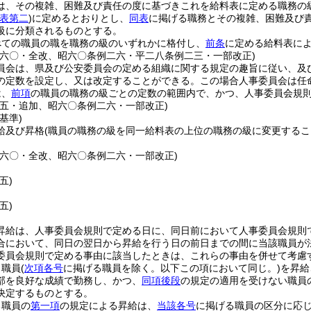
は、その複雑、困難及び責任の度に基づきこれを給料表に定める職務の
表第二
)
に定めるとおりとし、
同表
に掲げる職務とその複雑、困難及び
級に分類されるものとする。
べての職員の職を職務の級のいずれかに格付し、
前条
に定める給料表に
例六〇・全改、昭六〇条例二六・平二八条例二三・一部改正)
員会は、県及び公安委員会の定める組織に関する規定の趣旨に従い、及
の定数を設定し、又は改定することができる。
この場合人事委員会は任
は、
前項
の職員の職務の級ごとの定数の範囲内で、かつ、人事委員会規
例五・追加、昭六〇条例二六・一部改正)
基準)
給及び昇格
(職員の職務の級を同一給料表の上位の職務の級に変更するこ
例六〇・全改、昭六〇条例二六・一部改正)
五)
五)
昇給は、人事委員会規則で定める日に、同日前において人事委員会規則
合において、同日の翌日から昇給を行う日の前日までの間に当該職員が
委員会規則で定める事由に該当したときは、これらの事由を併せて考慮
り職員
(
次項各号
に掲げる職員を除く。以下この項において同じ。)
を昇給
部を良好な成績で勤務し、かつ、
同項後段
の規定の適用を受けない職員
決定するものとする。
る職員の
第一項
の規定による昇給は、
当該各号
に掲げる職員の区分に応