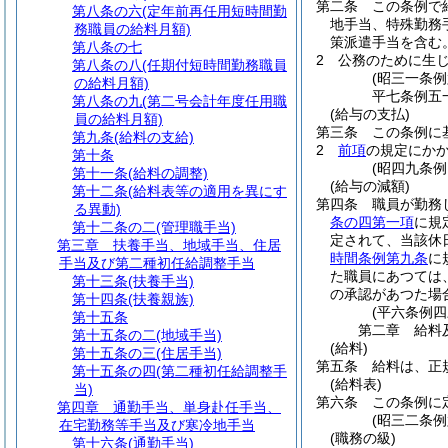
第二条
この条例で
第八条の六
(定年前再任用短時間勤
地手当、特殊勤務
務職員の給料月額)
策派遣手当を含む
第八条の七
2
公務のために生
第八条の八
(任期付短時間勤務職員
(昭三一条
の給料月額)
平七条例五
第八条の九
(第二号会計年度任用職
(給与の支払)
員の給料月額)
第三条
この条例に
第九条
(給料の支給)
2
前項
の規定にか
第十条
(昭四九条
第十一条
(給料の調整)
(給与の減額)
第十二条
(給料表等の適用を異にす
第四条
職員が勤務
る異動)
条の四第一項
に規
第十二条の二
(管理職手当)
定されて、当該休
第三章
扶養手当、地域手当、住居
時間条例第九条
に
手当及び第二種初任給調整手当
た職員にあつては
第十三条
(扶養手当)
の承認があつた場
第十四条
(扶養親族)
(平六条例
第十五条
第二章
給料
第十五条の二
(地域手当)
(給料)
第十五条の三
(住居手当)
第五条
給料は、正
第十五条の四
(第二種初任給調整手
(給料表)
当)
第六条
この条例に
第四章
通勤手当、単身赴任手当、
(昭三二条
在宅勤務等手当及び寒冷地手当
(職務の級)
第十六条
(通勤手当)