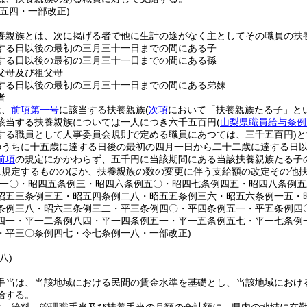
例五四・一部改正)
養親族とは、次に掲げる者で他に生計の途がなく主としてその職員の扶
する日以後の最初の三月三十一日までの間にある子
する日以後の最初の三月三十一日までの間にある孫
父母及び祖父母
する日以後の最初の三月三十一日までの間にある弟妹
者
は、
前項第一号
に該当する扶養親族
(
次項
において「扶養親族たる子」とい
該当する扶養親族については一人につき六千五百円
(
山梨県職員給与条例
する職員として人事委員会規則で定める職員にあつては、三千五百円)
と
のうちに十五歳に達する日後の最初の四月一日から二十二歳に達する日
前項
の規定にかかわらず、五千円に当該期間にある当該扶養親族たる子
に規定するもののほか、扶養親族の数の変更に伴う支給額の改定その他
例一〇・昭四五条例三・昭四六条例五〇・昭四七条例四五・昭四八条例
昭五三条例三五・昭五四条例二八・昭五五条例三六・昭五六条例一五・
条例三八・昭六三条例三二・平三条例四〇・平四条例五一・平五条例四
四一・平一二条例八四・平一四条例五一・平一五条例五七・平一七条例
・平三〇条例四七・令七条例一八・一部改正)
八)
手当は、当該地域における民間の賃金水準を基礎とし、当該地域におけ
給する。