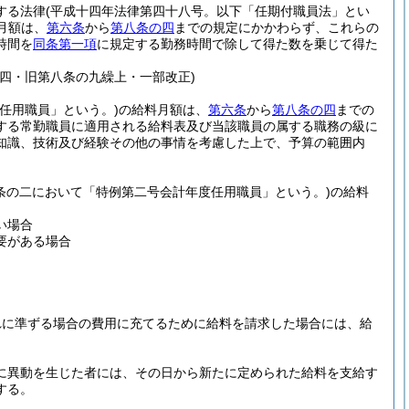
する法律
(平成十四年法律第四十八号。以下「任期付職員法」とい
月額は、
第六条
から
第八条の四
までの規定にかかわらず、これらの
時間を
同条第一項
に規定する勤務時間で除して得た数を乗じて得た
四・旧第八条の九繰上・一部改正)
任用職員」という。)
の給料月額は、
第六条
から
第八条の四
までの
する常勤職員に適用される給料表及び当該職員の属する職務の級に
知識、技術及び経験その他の事情を考慮した上で、予算の範囲内
条の二において「特例第二号会計年度任用職員」という。)
の給料
い場合
要がある場合
れに準ずる場合の費用に充てるために給料を請求した場合には、給
に異動を生じた者には、その日から新たに定められた給料を支給す
する。