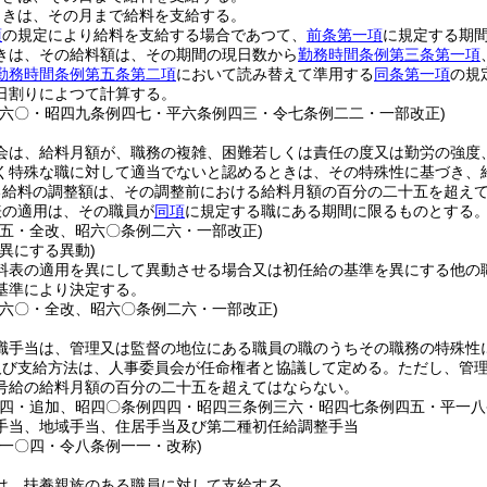
ときは、その月まで給料を支給する。
項
の規定により給料を支給する場合であつて、
前条第一項
に規定する期
きは、その給料額は、その期間の現日数から
勤務時間条例第三条第一項
勤務時間条例第五条第二項
において読み替えて準用する
同条第一項
の規
日割りによつて計算する。
例六〇・昭四九条例四七・平六条例四三・令七条例二二・一部改正)
会は、給料月額が、職務の複雑、困難若しくは責任の度又は勤労の強度
く特殊な職に対して適当でないと認めるときは、その特殊性に基づき、
る給料の調整額は、その調整前における給料月額の百分の二十五を超え
表の適用は、その職員が
同項
に規定する職にある期間に限るものとする
例五・全改、昭六〇条例二六・一部改正)
異にする異動)
料表の適用を異にして異動させる場合又は初任給の基準を異にする他の
基準により決定する。
例六〇・全改、昭六〇条例二六・一部改正)
職手当は、管理又は監督の地位にある職員の職のうちその職務の特殊性
及び支給方法は、人事委員会が任命権者と協議して定める。
ただし、管
号給の給料月額の百分の二十五を超えてはならない。
例四・追加、昭四〇条例四四・昭四三条例三六・昭四七条例四五・平一八
手当、地域手当、住居手当及び第二種初任給調整手当
例一〇四・令八条例一一・改称)
は、扶養親族のある職員に対して支給する。