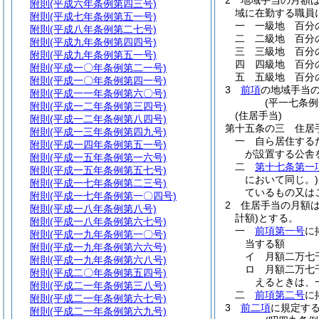
2
地域手当の月額
附則
(平成六年条例第四三号)
域に在勤する職員
附則
(平成七年条例第五一号)
一
一級地 百分
附則
(平成八年条例第二七号)
二
二級地 百分
附則
(平成九年条例第四四号)
三
三級地 百分
附則
(平成九年条例第五一号)
四
四級地 百分
附則
(平成一〇年条例第二一号)
五
五級地 百分
附則
(平成一〇年条例第四一号)
3
前項
の地域手当
附則
(平成一一年条例第六〇号)
(平一七条
附則
(平成一二年条例第三四号)
(住居手当)
附則
(平成一二年条例第八四号)
第十五条の三
住居
附則
(平成一三年条例第四九号)
一
自ら居住する
附則
(平成一四年条例第五一号)
が設置する公舎
附則
(平成一五年条例第一六号)
二
第十七条第一
附則
(平成一五年条例第五七号)
において同じ。)
附則
(平成一七年条例第二三号)
ているもの又は
附則
(平成一七年条例第一〇四号)
2
住居手当の月額
附則
(平成一八年条例第八号)
計額)
とする。
附則
(平成一八年条例第六七号)
一
前項第一号
に
附則
(平成一九年条例第一〇号)
当する額
附則
(平成一九年条例第六六号)
イ
月額二万七
附則
(平成一九年条例第六八号)
ロ
月額二万七
附則
(平成二〇年条例第五四号)
えるときは、
附則
(平成二一年条例第三八号)
二
前項第二号
に
附則
(平成二一年条例第六七号)
3
前二項
に規定す
附則
(平成二一年条例第六九号)