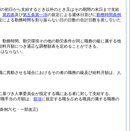
間の初日から支給するとき以外のとき又はその期間の末日まで支給
、
第四条
及び
第五条第一項
の規定による週休日並びに
勤務時間条例
定による勤務時間を割り振らない日の日数の合計日数を差し引いた
、勤務時間、勤労環境その他の勤労条件が同じ職務の級に属する他
給料月額につき適正な調整額表を定めることができる。
てはならない。
。
職に異動させる場合におけるその者の職務の級及び給料月額は、人
に基づき人事委員会が指定する職にある者に対して支給する。
理職手当の月額は、
前項
に規定する職を占める職員の属する職務の
条例六七・一部改正)