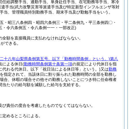
初任給調整手当、通勤手当、単身赴任手当、在宅勤務等手当、寒冷
派遣手当
(武力攻撃災害等派遣手当及び特定新型インフルエンザ等対
手当、管理職員特別勤務手当、期末手当及び勤勉手当をいう。
例五・昭三八条例四・昭四六条例三・平二条例九・平三条例四〇・
五・令六条例五・令八条例一一・一部改正)
の全額を直接職員に支払わなければならない。
とができる。
和二十八年山梨県条例第五号。以下「勤務時間条例」という。)
第八
法による休日
(
勤務時間条例第十条第一項
の規定により代休日を指
に代わる代休日。以下「祝日法による休日等」という。)
又は
勤務
を指定されて、当該休日に割り振られた勤務時間の全部を勤務し
場合、休暇の場合その他その勤務しないことにつき特に任命権者
間当たりの給与額を減額した給与を支給する。
及び責任の度合を考慮したものでなくてはならない。
に定めるところによる。