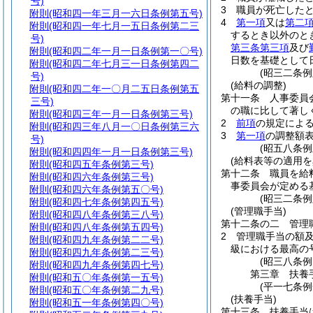
号)
3
職員が死亡した
附則
(昭和四一年三月一六日条例第五号)
4
第一項
又は
第二
附則
(昭和四一年七月一五日条例第二三
するとき以外のと
号)
第三条第三項
及び
附則
(昭和四二年一月一日条例第一〇号)
日数を基礎として
附則
(昭和四二年七月三一日条例第四二
(昭三二条
号)
(給料の調整)
附則
(昭和四二年一〇月二五日条例第五
第十一条
人事委員
三号)
の職に比して著し
附則
(昭和四三年一月一日条例第三号)
2
前項
の規定によ
附則
(昭和四三年八月一〇日条例第三六
3
第一項
の調整額
号)
(昭五八条
附則
(昭和四四年一月一日条例第三号)
(給料表等の適用を
附則
(昭和四五年条例第三号)
第十二条
職員を給
附則
(昭和四六年条例第三号)
事委員会が定める
附則
(昭和四六年条例第五〇号)
(昭三二条
附則
(昭和四七年条例第四五号)
(管理職手当)
附則
(昭和四八年条例第三八号)
第十二条の二
管理
附則
(昭和四八年条例第五四号)
2
管理職手当の額
附則
(昭和四九年条例第二二号)
級における最高の
附則
(昭和四九年条例第二三号)
(昭三八条
附則
(昭和四九年条例第四七号)
第三章
扶養
附則
(昭和五〇年条例第一五号)
(平一七条
附則
(昭和五〇年条例第二九号)
(扶養手当)
附則
(昭和五一年条例第四〇号)
第十三条
扶養手当