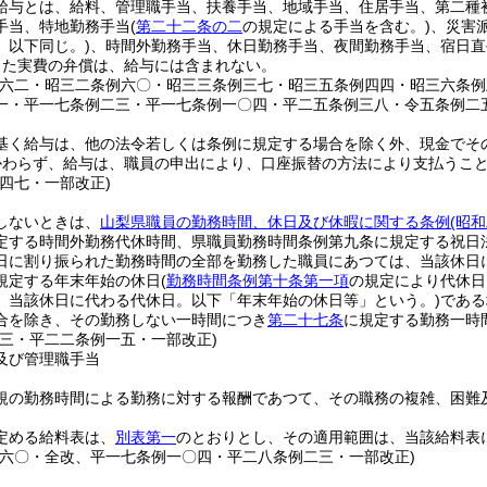
給与とは、給料、管理職手当、扶養手当、地域手当、住居手当、第二種
手当、特地勤務手当
(
第二十二条の二
の規定による手当を含む。)
、災害
。以下同じ。)
、時間外勤務手当、休日勤務手当、夜間勤務手当、宿日直
じた実費の弁償は、給与には含まれない。
例六二・昭三二条例六〇・昭三三条例三七・昭三五条例四四・昭三六条
一・平一七条例二三・平一七条例一〇四・平二五条例三八・令五条例二
基く給与は、他の法令若しくは条例に規定する場合を除く外、現金でそ
かわらず、給与は、職員の申出により、口座振替の方法により支払うこ
例四七・一部改正)
しないときは、
山梨県職員の勤務時間、休日及び休暇に関する条例
(昭
定する時間外勤務代休時間、県職員勤務時間条例第九条に規定する祝日
日に割り振られた勤務時間の全部を勤務した職員にあつては、当該休日
規定する年末年始の休日
(
勤務時間条例第十条第一項
の規定により代休日
、当該休日に代わる代休日。以下「年末年始の休日等」という。)
である
合を除き、その勤務しない一時間につき
第二十七条
に規定する勤務一時
四三・平二二条例一五・一部改正)
及び管理職手当
規の勤務時間による勤務に対する報酬であつて、その職務の複雑、困難
定める給料表は、
別表第一
のとおりとし、その適用範囲は、当該給料表
例六〇・全改、平一七条例一〇四・平二八条例二三・一部改正)