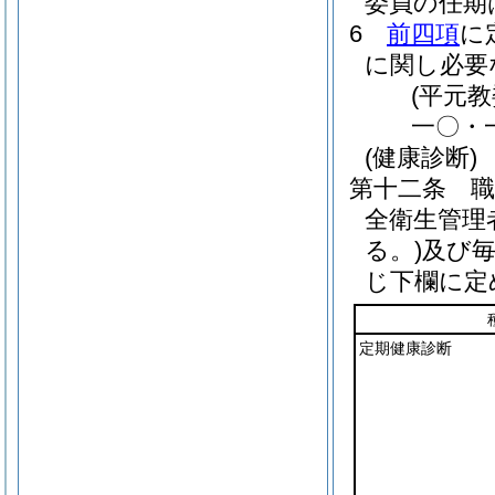
委員の任期
6
前四項
に
に関し必要
(平元
一〇・
(健康診断)
第十二条
全衛生管理
る。)
及び
じ下欄に定
定期健康診断