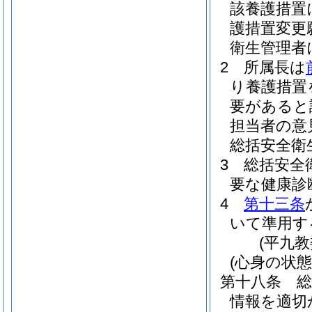
該養護措置
護措置変更
衛生管理者
2
所属長は
り養護措置
要があると
担当者の意
総括安全衛
3
総括安全
要な健康診
4
第十三条
いて準用す
(平九
(心身の状
第十八条
情報を適切