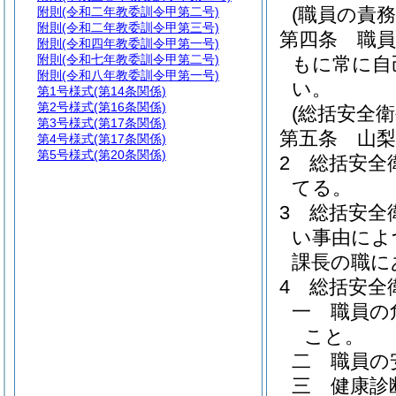
(職員の責務
附則
(令和二年教委訓令甲第二号)
附則
(令和二年教委訓令甲第三号)
第四条
職
附則
(令和四年教委訓令甲第一号)
附則
(令和七年教委訓令甲第二号)
もに常に自
附則
(令和八年教委訓令甲第一号)
い。
第1号様式
(第14条関係)
第2号様式
(第16条関係)
(総括安全衛
第3号様式
(第17条関係)
第五条
山
第4号様式
(第17条関係)
第5号様式
(第20条関係)
2
総括安全
てる。
3
総括安全
い事由によ
課長の職に
4
総括安全
一
職員の
こと。
二
職員の
三
健康診