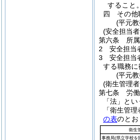
すること
四
その他
(平元
(安全担当者
第六条
所
2
安全担当
3
安全担当
する職務に
(平元
(衛生管理者
第七条
労働
「法」とい
「衛生管理
の表
のとお
衛生
事務局
(県立学校を