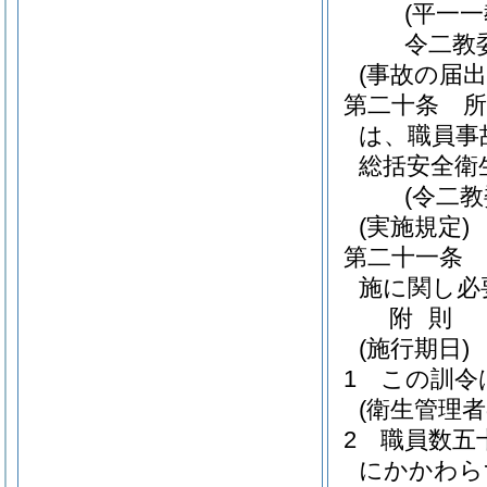
(平一
令二教
(事故の届出
第二十条
は、職員事
総括安全衛
(令二
(実施規定)
第二十一条
施に関し必
附
則
(施行期日)
1
この訓令
(衛生管理
2
職員数五
にかかわら