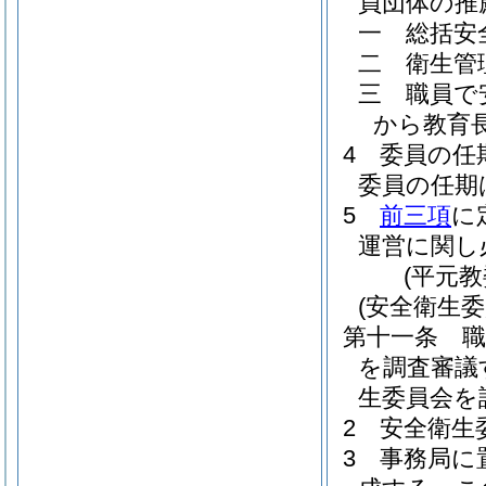
員団体の推
一
総括安
二
衛生管
三
職員で
から教育
4
委員の任
委員の任期
5
前三項
に
運営に関し
(平元
(安全衛生委
第十一条
を調査審議
生委員会を
2
安全衛生
3
事務局に