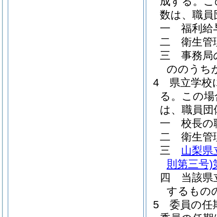
成する。
こ
数は、職員
一
福利給
二
衛生管
三
事務局
ののうち
4
県立学校
る。
この場
は、職員団
一
校長の
二
衛生管
三
山梨県
則第三号)
四
当該県
するもの
5
委員の任