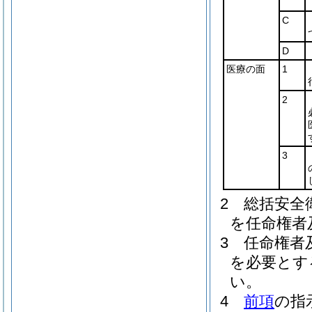
C
D
医療の面
1
2
3
2
総括安全
を任命権者
3
任命権者
を必要とす
い。
4
前項
の指