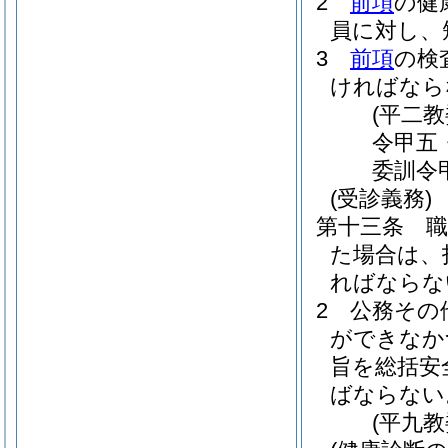
2
前項
の健
員に対し、
3
前項
の検
ければなら
(平二
令甲五
委訓令
(受診義務)
第十三条
た場合は、
ればならな
2
公務その
ができなか
旨を総括安
ばならない
(平九