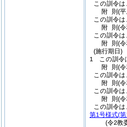
この訓令は
附
則
(
この訓令は
附
則
(
この訓令は
附
則
(
(施行期日)
1
この訓令
附
則
(
この訓令は
附
則
(
この訓令は
附
則
(
この訓令は
第1号様式
(第
(令2教