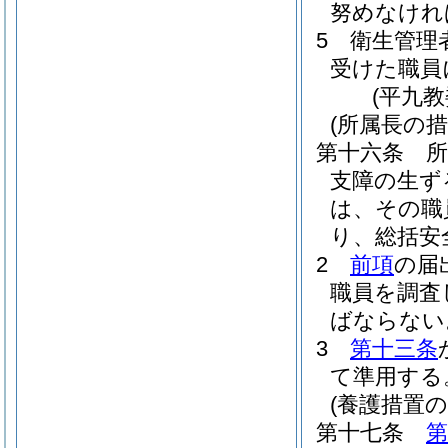
努めなけれ
5
衛生管理
受けた職員
(平九
(所属長の措
第十六条
支障の生ず
は、その職
り、総括安
2
前項
の届
職員を調査
ばならない
3
第十三条
て準用する
(養護措置の
第十七条
第