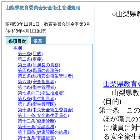
山梨県教育委員会安全衛生管理規程
○山梨県
昭和53年11月1日 教育委員会訓令甲第3号
(令和8年4月1日施行)
条項目次
沿革
本則
第一条
(目的)
第二条
(定義)
第三条
(所属長の責務)
第四条
(職員の責務等)
第五条
(総括安全衛生管理者)
第六条
(安全担当者)
山梨県教育
第七条
(衛生管理者)
山梨県教
第七条の二
(衛生推進者)
第八条
(衛生担当者)
(目的)
第九条
(衛生管理医)
第一条
こ
第十条
(中央安全衛生委員会)
第十一条
(安全衛生委員会)
ほか職員の
第十二条
(健康診断)
に職員に対
第十三条
(受診義務)
第十四条
(健康診断の結果)
る安全衛生
第十五条
(養護措置)