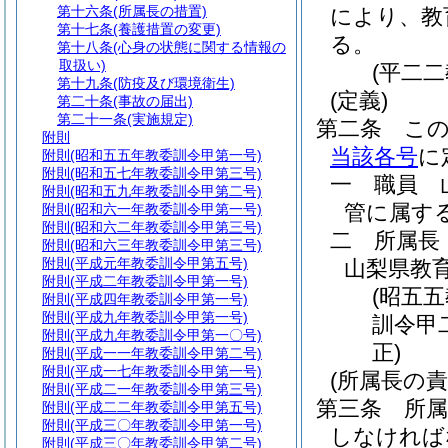
第十六条
(所属長の措置)
により、教
第十七条
(養護措置の変更)
る。
第十八条
(心身の状態に関する情報の
取扱い)
(平二
第十九条
(防疫及び環境衛生)
(定義)
第二十条
(事故の届出)
第二十一条
(実施規定)
第二条
こ
附則
当該各号
に
附則
(昭和五五年教委訓令甲第一号)
附則
(昭和五七年教委訓令甲第三号)
一
職員 
附則
(昭和五九年教委訓令甲第二号)
管に属す
附則
(昭和六一年教委訓令甲第一号)
附則
(昭和六二年教委訓令甲第三号)
二
所属長
附則
(昭和六三年教委訓令甲第三号)
附則
(平成元年教委訓令甲第五号)
山梨県教
附則
(平成二年教委訓令甲第一号)
(昭五
附則
(平成四年教委訓令甲第一号)
附則
(平成九年教委訓令甲第一号)
訓令甲
附則
(平成九年教委訓令甲第一〇号)
正)
附則
(平成一一年教委訓令甲第二号)
附則
(平成一七年教委訓令甲第一号)
(所属長の責
附則
(平成二一年教委訓令甲第三号)
第三条
所
附則
(平成二二年教委訓令甲第五号)
附則
(平成三〇年教委訓令甲第一号)
しなければ
附則
(平成三〇年教委訓令甲第二号)