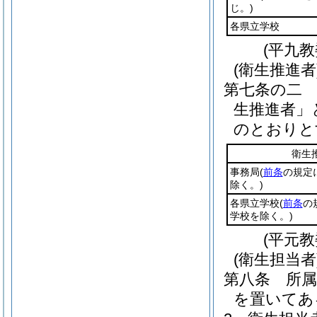
じ。)
各県立学校
(平九
(衛生推進者
第七条の二
生推進者」
のとおりと
衛生
事務局
(
前条
の規定
除く。)
各県立学校
(
前条
の
学校を除く。)
(平元
(衛生担当者
第八条
所属
を置いてあ