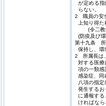
が定める指
らない。
2
職員の安
上知り得た
(令二
(防疫及び環
第十九条
保持し、環
2
所属長は
対する医療
項の一類感
感染症、同
八項の指定
発生するお
に通報する
ければなら