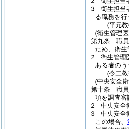
2
衛生担当
3
衛生担当
る職務を行
(平元
(衛生管理医
第九条
職
ため、衛生
2
衛生管理
ある者のう
(令二
(中央安全衛
第十条
職
項を調査審
2
中央安全
3
中央安全
この場合、