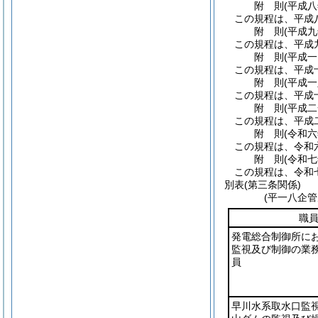
附
則
(平成
この規程は、平成
附
則
(平成
この規程は、平成
附
則
(平成
この規程は、平成
附
則
(平成
この規程は、平成
附
則
(平成
この規程は、平成
附
則
(令和
この規程は、令和
附
則
(令和
この規程は、令和
別表
(第三条関係)
(平一八企
職
発電総合制御所に
監視及び制御の業
員
早川水系取水口監