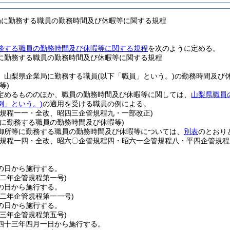
局に勤務する職員の勤務時間及び休暇等に関する規程
務する職員の勤務時間及び休暇等に関する規程
を次のように定める。
に勤務する職員の勤務時間及び休暇等に関する規程
、山梨県企業局に勤務する職員
(以下「職員」という。)
の勤務時間及び
等)
定めるもののほか、職員の勤務時間及び休暇等に関しては、
山梨県職員
例」という。)
の適用を受ける職員の例による。
管規程一一・全改、昭四三企管規程九・一部改正)
等に勤務する職員の勤務時間及び休暇等)
御所等に勤務する職員の勤務時間及び休暇等については、
別表
のとおり
管規程一四・全改、昭六〇企管規程四・昭六一企管規程八・平四企管規
の日から施行する。
四二年
企管規程第一号)
の日から施行する。
四二年
企管規程第一一号)
の日から施行する。
四三年
企管規程第五号)
四十三年四月一日から施行する。