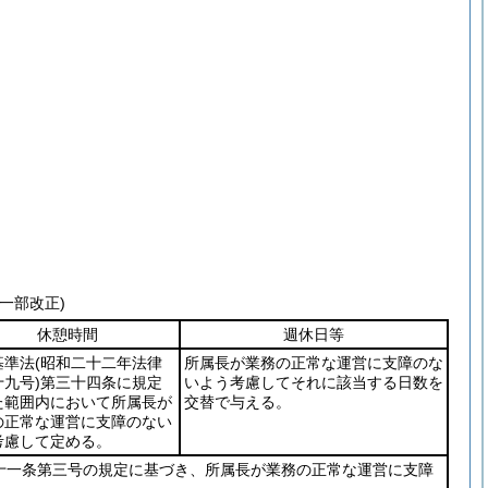
一部改正)
休憩時間
週休日等
基準法
(昭和二十二年法律
所属長が業務の正常な運営に支障のな
九号)
第三十四条に規定
いよう考慮してそれに該当する日数を
た範囲内において所属長が
交替で与える。
の正常な運営に支障のない
考慮して定める。
十一条第三号の規定に基づき、所属長が業務の正常な運営に支障