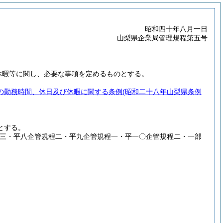
昭和四十年八月一日
山梨県企業局管理規程第五号
休暇等に関し、必要な事項を定めるものとする。
の勤務時間、休日及び休暇に関する条例
(昭和二十八年山梨県条例
とする。
程三・平八企管規程二・平九企管規程一・平一〇企管規程二・一部