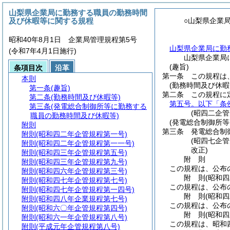
山梨県企業局に勤務する職員の勤務時間
及び休暇等に関する規程
○山梨県企業
昭和40年8月1日 企業局管理規程第5号
山梨県企業局に勤
(令和7年4月1日施行)
山梨県企業局
(趣旨)
条項目次
沿革
第一条
この規程は
本則
(勤務時間及び休暇
第一条
(趣旨)
第二条
この規程に
第二条
(勤務時間及び休暇等)
第五号。以下「条
第三条
(発電総合制御所等に勤務する
(昭四二企
職員の勤務時間及び休暇等)
(発電総合制御所
附則
第三条
発電総合制
附則
(昭和四二年企管規程第一号)
(昭四七企
附則
(昭和四二年企管規程第一一号)
改正)
附則
(昭和四三年企管規程第五号)
附
則
附則
(昭和四三年企管規程第九号)
この規程は、公布
附則
(昭和四六年企管規程第三号)
附
則
(昭和
附則
(昭和四七年企管規程第七号)
この規程は、公布
附則
(昭和四七年企管規程第一四号)
附
則
(昭和
附則
(昭和四八年企業規程第七号)
この規程は、公布
附則
(昭和六〇年企管規程第四号)
附
則
(昭和
附則
(昭和六一年企管規程第八号)
この規程は、昭和
附則
(平成元年企管規程第八号)