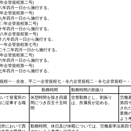
八年
企管規程第二号)
八年四月一日から施行する。
九年
企管規程第一号)
九年四月一日から施行する。
一〇年
企管規程第二号)
十年四月一日から施行する。
一八年
企管規程第一号)
十八年四月一日から施行する。
二一年
企管規程第七号)
二十二年四月一日から施行する。
六年
企管規程第二号)
六年四月一日から施行する。
七年
企管規程第一号)
七年四月一日から施行する。
管規程一・全改、平二一企管規程七・令六企管規程二・令七企管規程一・
員
勤務時間
勤務時間の割振り
おいて発電所の
休憩時間を除き四週
交替勤務とし、割振り
労働
務に従事する職
間につき百五十五時
は、所属長が定める。
第四十
間
され
業務
よう
視所において西
勤務時間、休日及び休暇については、労働基準法第四