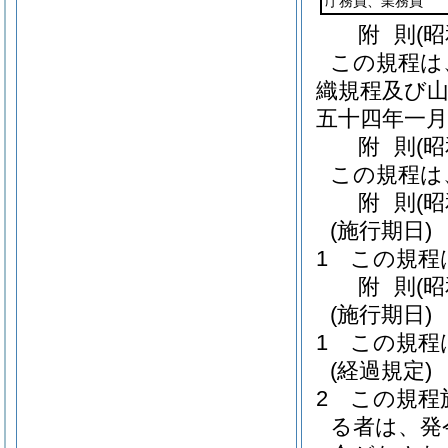
庁務員、業務員
附
則
(
この規程は
織規程及び
五十四年一
附
則
(
この規程は
附
則
(
(施行期日)
1
この規程
附
則
(
(施行期日)
1
この規程
(経過規定)
2
この規程
る者は、発