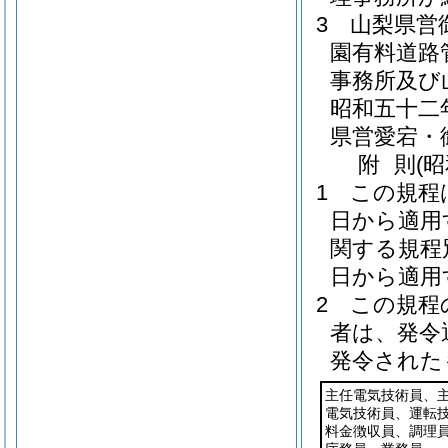
3
山梨県営
園有料道路
事務所及び
昭和五十二
県営愛宕・
附
則
(
1
この規程
日から適用
関する規程
日から適用
2
この規程
者は、発令
発令された
主任電気技術員、
電気技術員、運転
料金徴収員、調理