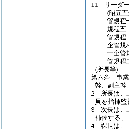
11
リーダ
(昭五
管規程
規程五
管規程
企管規
一企管
管規程
(所長等)
第六条
事
幹、副主幹
2
所長は、
員を指揮監
3
次長は、
補佐する。
4
課長は、