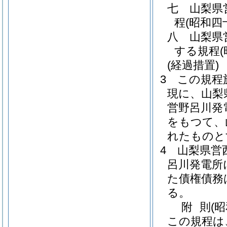
七
山梨県
程
(昭和
八
山梨県
する規程
(経過措置)
3
この規程
現に、山梨
営野呂川発
をもつて、
れたものと
4
山梨県営
呂川発電所
た債権債務
る。
附
則
(
この規程は