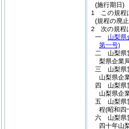
(施行期日)
1
この規程
(規程の廃止
2
次の規程
一
山梨県
第一号)
二
山梨県
梨県企業
三
山梨県
山梨県企
四
山梨県
山梨県企
五
山梨県
程
(昭和
六
山梨県
四十年山