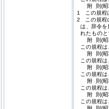
附
則
(
1
この規程
2
この規程
は、辞令を
れたものと
附
則
(
この規程は
附
則
(
この規程は
附
則
(
この規程は
附
則
(
この規程は
附
則
(
この規程は
附
則
(