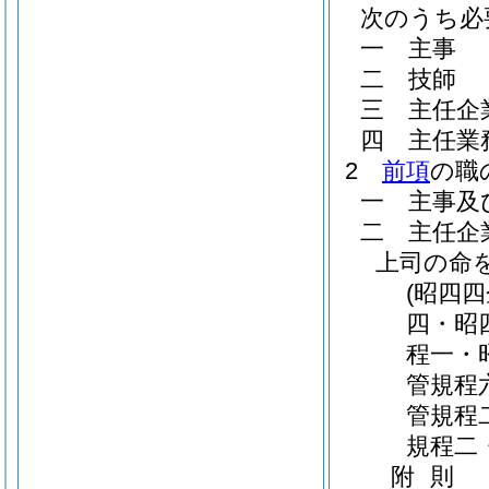
次のうち必
一
主事
二
技師
三
主任企
四
主任業
2
前項
の職
一
主事及
二
主任企
上司の命
(昭四
四・昭
程一・
管規程
管規程
規程二
附
則