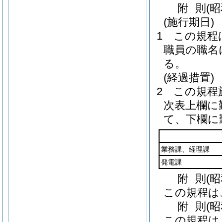
附
則
(
(施行期日)
1
この規程
職員の職名
る。
(経過措置)
2
この規程
次表上欄に
て、下欄に
業務課、経理課
発電課
附
則
(
この規程は
附
則
(
この規程は