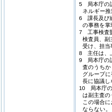
5
局本庁の
ネルギー推
6
課長及び
の事務を掌
7
工事検査
検査員、副
受け、担当
8
主任は、
9
局本庁の
査のうちか
グループに
長に協議し
10
局本庁
は副主査の
この場合に
ならない。