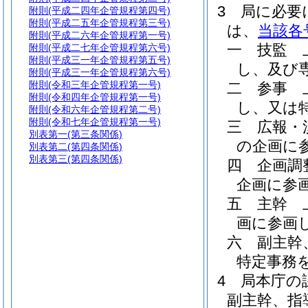
3
局に必要
附則
(平成二四年企管規程第四号)
附則
(平成二五年企管規程第三号)
は、
当該各
附則
(平成二六年企管規程第一号)
一
技監 
附則
(平成二七年企管規程第六号)
附則
(平成三一年企管規程第五号)
し、及び
附則
(平成三一年企管規程第六号)
附則
(令和三年企管規程第一号)
二
参事 
附則
(令和四年企管規程第一号)
し、又は
附則
(令和六年企管規程第二号)
附則
(令和七年企管規程第一号)
三
広報・
別表第一
(第三条関係)
の企画に
別表第二
(第四条関係)
別表第三
(第四条関係)
四
企画調
企画に参
五
主幹 
画に参画
六
副主幹
特定事務
4
局本庁の
副主幹、指