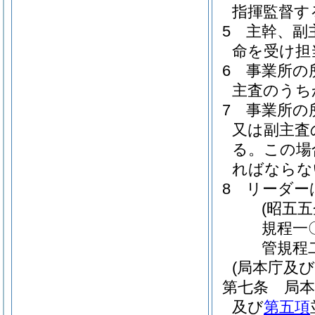
指揮監督す
5
主幹、副
命を受け担
6
事業所の
主査のうち
7
事業所の
又は副主査
る。
この場
ればならな
8
リーダー
(昭五
規程一
管規程
(局本庁及
第七条
局
及び
第五項