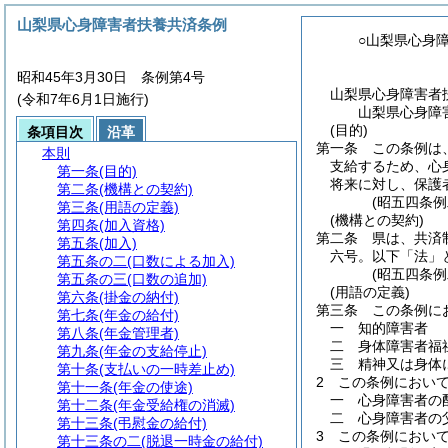
山梨県心身障害者扶養共済条例
○山梨県心身
昭和45年3月30日 条例第4号
山梨県心身障害者
(令和7年6月1日施行)
山梨県心身障
(目的)
条項目次
沿革
第一条
この条例は
本則
支給するため、心
第一条
(目的)
将来に対し、保護
第二条
(機構との契約)
(昭五四条
第三条
(用語の定義)
(機構との契約)
第四条
(加入資格)
第二条
県は、共済
第五条
(加入)
六号。以下「法」
第五条の二
(口数による加入)
(昭五四条
第五条の三
(口数の追加)
(用語の定義)
第六条
(掛金の納付)
第三条
この条例に
第七条
(年金の給付)
一
知的障害者
第八条
(年金管理者)
二
身体障害者福
第九条
(年金の支給停止)
三
精神又は身体
第十条
(支払いの一時差止め)
2
この条例におい
第十一条
(年金の使途)
一
心身障害者の
第十二条
(年金受給権の消滅)
二
心身障害者の
第十三条
(弔慰金の給付)
3
この条例におい
第十三条の二
(脱退一時金の給付)