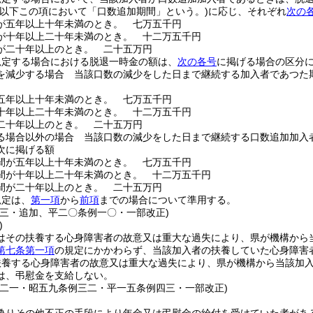
(以下この項において「口数追加期間」という。)
に応じ、それぞれ
次の
が五年以上十年未満のとき。
七万五千円
が十年以上二十年未満のとき。
十二万五千円
が二十年以上のとき。
二十五万円
規定する場合における脱退一時金の額は、
次の各号
に掲げる場合の区分
を減少する場合 当該口数の減少をした日まで継続する加入者であつた
五年以上十年未満のとき。
七万五千円
十年以上二十年未満のとき。
十二万五千円
二十年以上のとき。
二十五万円
る場合以外の場合 当該口数の減少をした日まで継続する口数追加加入
次に掲げる額
間が五年以上十年未満のとき。
七万五千円
間が十年以上二十年未満のとき。
十二万五千円
間が二十年以上のとき。
二十五万円
規定は、
第一項
から
前項
までの場合について準用する。
四三・追加、平二〇条例一〇・一部改正)
)
はその扶養する心身障害者の故意又は重大な過失により、県が機構から
第七条第一項
の規定にかかわらず、当該加入者の扶養していた心身障害
扶養する心身障害者の故意又は重大な過失により、県が機構から当該加
は、弔慰金を支給しない。
例二一・昭五九条例三二・平一五条例四三・一部改正)