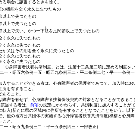
める場合に該当するときを除く。
語の機能を全く永久に失つたもの
節以上で失つたもの
節以上で失つたもの
し
節以上で失い、かつ一下
を足関節以上で失つたもの
肢
全く永久に失つたもの
全く永久に失つたもの
たか又はその用を全く永久に失つたもの
全く永久に失つたもの
全く永久に失つたもの
て「心身障害者扶養共済制度」とは、法第十二条第二項に定める制度を
例二一・昭五六条例一五・昭五九条例三二・平二条例二七・平一一条例一
加入することができる者は、心身障害者の保護者であつて、加入時にお
住所を有すること。
であること。
は障害を有せず、心身障害者扶養保険契約の対象となることができるこ
に該当する者は、
前項
の規定にかかわらず、共済制度に加入することが
に転入
(新たに県の区域内に住所を有することとなつたことをいう。以下
で、他の地方公共団体の実施する心身障害者扶養共済制度
(機構と心身
たこと。
例二一・昭五九条例三二・平一五条例四三・一部改正)