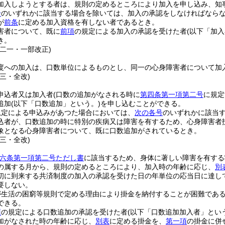
加入しようとする者は、規則の定めるところにより加入を申し込み、知
号
のいずれかに該当する場合を除いては、加入の承認をしなければなら
が
前条
に定める加入資格を有しない者であるとき。
害者について、既に
前項
の規定による加入の承認を受けた者
(以下「加入
き。
例二一・一部改正)
度への加入は、口数単位によるものとし、同一の心身障害者について加
三・全改)
申込者又は加入者
(口数の追加がなされる時に
第四条第一項第二号
に規定
追加
(以下「口数追加」という。)
を申し込むことができる。
規定による申込みがあつた場合においては、
次の各号
のいずれかに該当
込者が、口数追加の時に特別の疾病又は障害を有するため、心身障害者
象となる心身障害者について、既に口数追加がされているとき。
三・全改)
六条第一項第二号ただし書
に該当するため、身体に著しい障害を有する
の属する月から、規則の定めるところにより、加入時の年齢に応じ、
別
初に到来する共済制度の加入の承認を受けた日の年単位の応当日に達し
要しない。
が生活の困窮等規則で定める理由により掛金を納付することが困難であ
できる。
項
の規定による口数追加の承認を受けた者
(以下「口数追加加入者」とい
加がなされた時の年齢に応じ、
別表
に定める掛金を、
第一項
の掛金に併