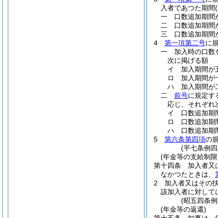
入者であつた期間
一
口数追加期間
二
口数追加期間
三
口数追加期間
4
第一項第二号
に
一
加入時の口数
次に掲げる額
イ
加入期間が
ロ
加入期間が
ハ
加入期間が
二
前号
に規定す
応じ、それぞれ
イ
口数追加期
ロ
口数追加期
ハ
口数追加期
5
第六条第四項
の
(平七条例
(年金等の支給制限
第十四条
加入者又
なかつたときは、
2
加入者又はその
該加入者に対して
(昭五四条
(年金等の返還)