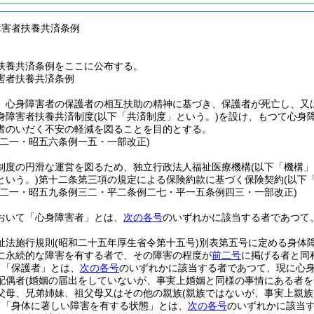
障害者扶養共済条例
扶養共済条例をここに公布する。
害者扶養共済条例
、心身障害者の保護者の相互扶助の精神に基づき、保護者が死亡し、又
身障害者扶養共済制度
(以下「共済制度」という。)
を設け、もつて心身
者のいだく不安の軽減を図ることを目的とする。
例二一・昭五六条例一五・一部改正)
制度の円滑な運営を図るため、独立行政法人福祉医療機構
(以下「機構」
という。)
第十二条第三項の規定による保険約款に基づく保険契約
(以下
例二一・昭五九条例三二・平二条例二七・平一五条例四三・一部改正)
おいて「心身障害者」とは、
次の各号
のいずれかに該当する者であつて
祉法施行規則
(昭和二十五年厚生省令第十五号)
別表第五号に定める身体
に永続的な障害を有する者で、その障害の程度が
前二号
に掲げる者と同
て「保護者」とは、
次の各号
のいずれかに該当する者であつて、現に心
配偶者
(婚姻の届出をしていないが、事実上婚姻と同様の事情にある者を
父母、兄弟姉妹、祖父母又はその他の親族
(親族ではないが、事実上親族
て「身体に著しい障害を有する状態」とは、
次の各号
のいずれかに該当