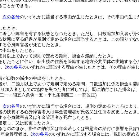
偽りその他不正の手段により年金又は弔慰金の給付を受けていた者があ
ることができる。
、
次の各号
のいずれかに該当する事由が生じたときは、その事由の生じ
したとき。
に著しい障害を有する状態となつたとき。
ただし、口数追加加入者が身
る状態に至る経過が規則で定める場合に該当するときは、この限りでな
する心身障害者が死亡したとき。
の申出をしたとき。
箇月以上であつて規則で定める期間、掛金を滞納したとき。
をしたことに伴い、転出後の住所を管轄する地方公共団体の実施する心
は、
次の各号
のいずれかに該当する理由が生じたときは、その理由が生
者が口数の減少の申出をしたとき。
者が、二箇月以上であつて規則で定める期間、口数追加に係る掛金を滞
より加入者としての地位を失つた者に対しては、既に納付された掛金は
例二一・昭五六条例一五・平七条例四三・一部改正)
、
次の各号
のいずれかに該当する場合には、規則の定めるところにより
者の扶養する心身障害者又は年金管理者が氏名又は住所を変更したとき
する心身障害者又は年金管理者が死亡したとき。
指定し、又は変更したとき。
るもののほか、掛金の納付又は年金若しくは弔慰金の給付に影響を及ぼ
は年金管理者は、
次の各号
のいずれかに該当する場合には、規則の定め