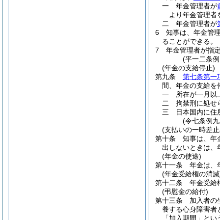
一
年金管理者が
より年金管理者
二
年金管理者が
6
知事は、年金管
ることができる。
7
年金管理者が指
(平一二条
(年金の支給停止)
第九条
第七条第一
間、年金の支給を
一
所在が一月以
二
拘禁刑に処せ
三
日本国内に住
(令七条例九
(支払いの一時差止
第十条
知事は、年
出しないときは、
(年金の使途)
第十一条
年金は、
(年金受給権の消滅
第十二条
年金受給
(弔慰金の給付)
第十三条
加入者の
養する心身障害者
「加入期間」とい