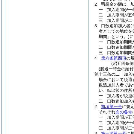
2
弔慰金の額は、
一
加入期間が一
二
加入期間が五
三
加入期間が二
3
口数追加加入者
者としての地位を
期間」という。)
に
一
口数追加期間
二
口数追加期間
三
口数追加期間
4
第六条第四項
の
(昭五四条
(脱退一時金の給付
第十三条の二
加入
場合において脱退
数追加加入者であ
い、転出後の住所
一
加入者が脱退
二
口数追加加入
2
前項第一号
に規
それぞれ
次の各号
一
加入期間が五
二
加入期間が十
三
加入期間が二
3
第一項第一号
に