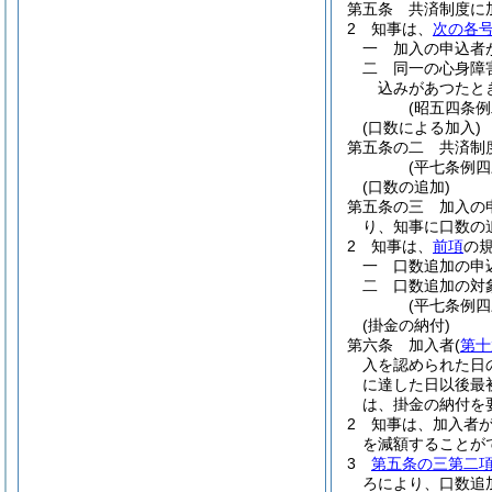
第五条
共済制度に
2
知事は、
次の各
一
加入の申込者
二
同一の心身障
込みがあつたと
(昭五四条
(口数による加入)
第五条の二
共済制
(平七条例四
(口数の追加)
第五条の三
加入の
り、知事に口数の
2
知事は、
前項
の
一
口数追加の申
二
口数追加の対
(平七条例四
(掛金の納付)
第六条
加入者
(
第十
入を認められた日
に達した日以後最
は、掛金の納付を
2
知事は、加入者
を減額することが
3
第五条の三第二
ろにより、口数追