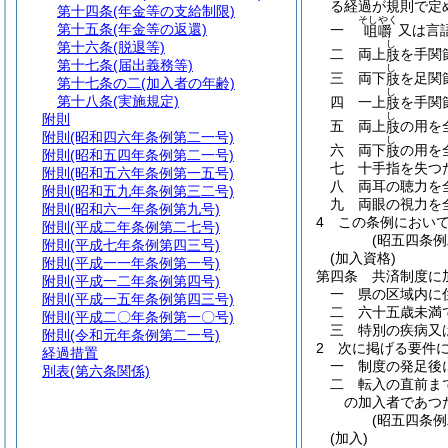
る経過が規則で定
第十四条
(年金等の支給制限)
そしやく
第十五条
(年金等の返還)
一
又は言
咀嚼
し
第十六条
(脱退等)
二
両上
を手関
肢
第十七条
(届出義務等)
し
三
両下
を足関
肢
第十七条の二
(加入者の年齢)
し
第十八条
(実施規定)
四
一上
を手関
肢
し
附則
五
両上
の用を
肢
附則
(昭和四六年条例第二一号)
し
六
両下
の用を
肢
附則
(昭和五四年条例第二一号)
七
十手指を失つ
附則
(昭和五六年条例第一五号)
八
両耳の聴力を
附則
(昭和五九年条例第三二号)
九
両眼の視力を
附則
(昭和六一年条例第九号)
4
この条例におい
附則
(平成二年条例第二七号)
(昭五四条
附則
(平成七年条例第四三号)
(加入資格)
附則
(平成一一年条例第一号)
第四条
共済制度に
附則
(平成一二年条例第四号)
一
県の区域内に
附則
(平成一五年条例第四三号)
二
六十五歳未満
附則
(平成二〇年条例第一〇号)
三
特別の疾病又
附則
(令和元年条例第二一号)
2
次に掲げる要件
経過措置
一
制度の発足後
別表
(第六条関係)
二
転入の直前ま
の加入者であつ
(昭五四条
(加入)