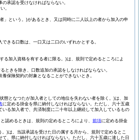
事の承認を受けなければならない。
ない。
者」という。)
があるとき、又は同時に二人以上の者から加入の申
入できる口数は、一口又は二口のいずれかとする。
する加入資格を有する者に限る。)
は、規則で定めるところによ
するときを除き、口数追加の承認をしなければならない。
扶養保険契約の対象となることができないとき。
状態となつたが加入者としての地位を失わない者を除く。)
は、加
表
に定める掛金を県に納付しなければならない。
ただし、六十五歳
ている加入者で、共済制度に二十年以上継続して加入しているもの
ると認めるときは、規則の定めるところにより、
前項
に定める掛金
う。)
は、当該承認を受けた日の属する月から、規則で定めるとこ
せて、県に納付しなければならない。
ただし、六十五歳に達した日