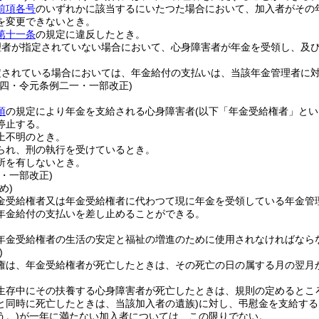
前項各号
のいずれかに該当するにいたつた場合において、加入者がその
を変更できないとき。
第十一条
の規定に違反したとき。
理者が指定されていない場合において、心身障害者が年金を受領し、及
定されている場合においては、年金給付の支払いは、当該年金管理者に
例四・令元条例二一・一部改正)
項
の規定により年金を支給される心身障害者
(以下「年金受給権者」とい
停止する。
上不明のとき。
られ、刑の執行を受けているとき。
所を有しないとき。
・一部改正)
め)
金受給権者又は年金受給権者に代わつて現に年金を受領している年金管
年金給付の支払いを差し止めることができる。
年金受給権者の生活の安定と福祉の増進のために使用されなければなら
)
権は、年金受給権者が死亡したときは、その死亡の日の属する月の翌月
生存中にその扶養する心身障害者が死亡したときは、規則の定めるとこ
と同時に死亡したときは、当該加入者の遺族)
に対し、弔慰金を支給する
う。)
が一年に満たない加入者については、この限りでない。