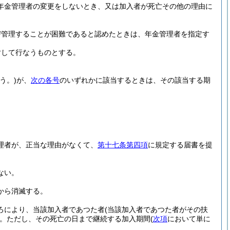
年金管理者の変更をしないとき、又は加入者が死亡その他の理由に
び管理することが困難であると認めたときは、年金管理者を指定す
対して行なうものとする。
う。)
が、
次の各号
のいずれかに該当するときは、その該当する期
理者が、正当な理由がなくて、
第十七条第四項
に規定する届書を提
ない。
から消滅する。
ろにより、当該加入者であつた者
(当該加入者であつた者がその扶
。
ただし、その死亡の日まで継続する加入期間
(
次項
において単に