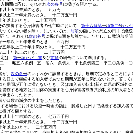
加入期間に応じ、それぞれ
次の各号
に掲げる額とする。
年以上五年未満のとき。
五万円
年以上二十年未満のとき。
十二万五千円
十年以上のとき。
二十五万円
(その扶養する心身障害者の死亡時において、
第十六条第一項第二号ただ
失つていない者を除く。)
については、
前項
の額にその死亡の日まで継続
応じ、それぞれ
次の各号
に掲げる額を加算する。
ただし、口数追加期間
が一年以上五年未満のとき。
五万円
が五年以上二十年未満のとき。
十二万五千円
が二十年以上のとき。
二十五万円
規定は、
第一項ただし書
及び
前項
の場合について準用する。
例二一・昭五六条例一五・昭六一条例九・平七条例四三・平二〇条例一〇
)
者が、
次の各号
のいずれかに該当するときは、規則で定めるところによ
する日まで継続する加入者であつた期間が五年に満たないとき、若しく
つた期間が五年に満たないとき、又は加入者が転出
(新たに県の区域外
を管轄する地方公共団体の実施する心身障害者扶養共済制度の加入者と
の申出をしたとき。
者が口数の減少の申出をしたとき。
定する場合における脱退一時金の額は、脱退した日まで継続する加入者
に掲げる額とする。
年以上十年未満のとき。
七万五千円
年以上二十年未満のとき。
十二万五千円
十年以上のとき。
二十五万円
規定する場合において、当該加入者が口数追加加入者であるときは、脱