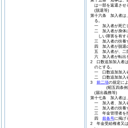
第十五条
知事は、
は一部を返還させ
(脱退等)
第十六条
加入者は
る。
一
加入者が死亡
二
加入者が身体
しい障害を有す
三
加入者の扶養
四
加入者が脱退
五
加入者が、二
六
加入者が転出
2
口数追加加入者
のとする。
一
口数追加加入
二
口数追加加入
3
前二項
の規定に
(昭五四条
(届出義務等)
第十七条
加入者は
一
加入者、加入
二
加入者の扶養
三
年金管理者を
四
前各号
に掲げ
2
年金受給権者又