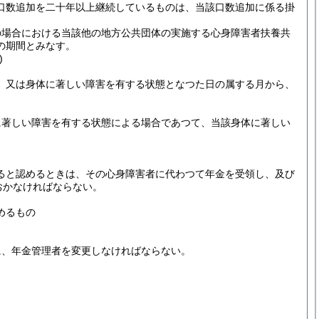
口数追加を二十年以上継続しているものは、当該口数追加に係る掛
の場合における当該他の地方公共団体の実施する心身障害者扶養共
の期間とみなす。
)
、又は身体に著しい障害を有する状態となつた日の属する月から、
に著しい障害を有する状態による場合であつて、当該身体に著しい
ると認めるときは、その心身障害者に代わつて年金を受領し、及び
おかなければならない。
めるもの
に、年金管理者を変更しなければならない。
。