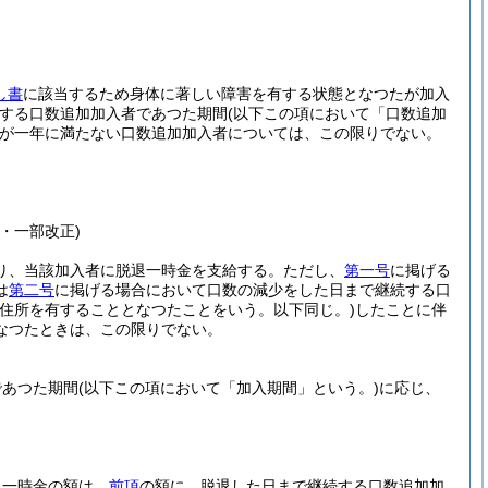
し書
に該当するため身体に著しい障害を有する状態となつたが加入
する口数追加加入者であつた期間
(以下この項において「口数追加
が一年に満たない口数追加加入者については、この限りでない。
・一部改正)
り、当該加入者に脱退一時金を支給する。
ただし、
第一号
に掲げる
は
第二号
に掲げる場合において口数の減少をした日まで継続する口
に住所を有することとなつたことをいう。以下同じ。)
したことに伴
なつたときは、この限りでない。
であつた期間
(以下この項において「加入期間」という。)
に応じ、
退一時金の額は、
前項
の額に、脱退した日まで継続する口数追加加