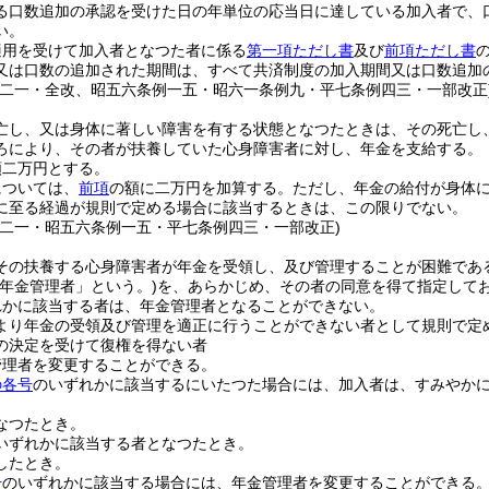
る口数追加の承認を受けた日の年単位の応当日に達している加入者で、
い。
適用を受けて加入者となつた者に係る
第一項ただし書
及び
前項ただし書
又は口数の追加された期間は、すべて共済制度の加入期間又は口数追加
例二一・全改、昭五六条例一五・昭六一条例九・平七条例四三・一部改正
亡し、又は身体に著しい障害を有する状態となつたときは、その死亡し
ろにより、その者が扶養していた心身障害者に対し、年金を支給する。
額二万円とする。
については、
前項
の額に二万円を加算する。
ただし、年金の給付が身体
に至る経過が規則で定める場合に該当するときは、この限りでない。
例二一・昭五六条例一五・平七条例四三・一部改正)
その扶養する心身障害者が年金を受領し、及び管理することが困難であ
「年金管理者」という。)
を、あらかじめ、その者の同意を得て指定して
れかに該当する者は、年金管理者となることができない。
より年金の受領及び管理を適正に行うことができない者として規則で定
の決定を受けて復権を得ない者
管理者を変更することができる。
の各号
のいずれかに該当するにいたつた場合には、加入者は、すみやか
。
なつたとき。
いずれかに該当する者となつたとき。
したとき。
号
のいずれかに該当する場合には、年金管理者を変更することができる