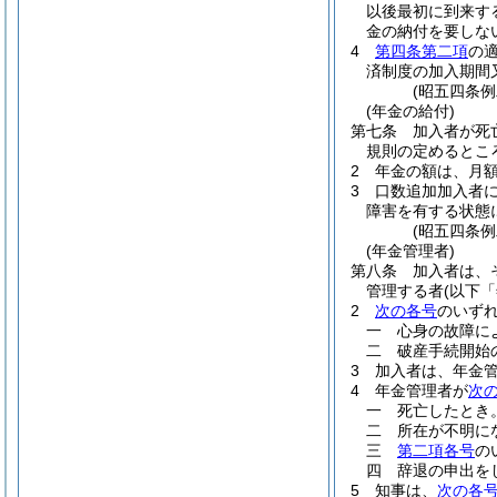
以後最初に到来す
金の納付を要しな
4
第四条第二項
の
済制度の加入期間
(昭五四条
(年金の給付)
第七条
加入者が死
規則の定めるとこ
2
年金の額は、月
3
口数追加加入者
障害を有する状態
(昭五四条
(年金管理者)
第八条
加入者は、
管理する者
(以下
2
次の各号
のいず
一
心身の故障に
二
破産手続開始
3
加入者は、年金
4
年金管理者が
次
一
死亡したとき
二
所在が不明に
三
第二項各号
の
四
辞退の申出を
5
知事は、
次の各