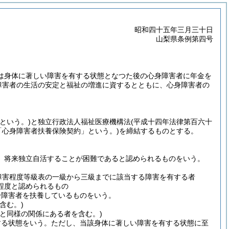
昭和四十五年三月三十日
山梨県条例第四号
は身体に著しい障害を有する状態となつた後の心身障害者に年金を
障害者の生活の安定と福祉の増進に資するとともに、心身障害者の
という。)
と独立行政法人福祉医療機構法
(平成十四年法律第百六十
「心身障害者扶養保険契約」という。)
を締結するものとする。
、将来独立自活することが困難であると認められるものをいう。
障害程度等級表の一級から三級までに該当する障害を有する者
程度と認められるもの
身障害者を扶養しているものをいう。
含む。)
と同様の関係にある者を含む。)
する状態をいう。
ただし、当該身体に著しい障害を有する状態に至