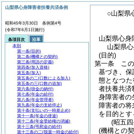
山梨県心身障害者扶養共済条例
○山梨県
昭和45年3月30日 条例第4号
(令和7年6月1日施行)
山梨県心身
条項目次
沿革
山梨県心
本則
第一条
(目的)
(目的)
第二条
(機構との契約)
第三条
(用語の定義)
第一条
こ
第四条
(加入資格)
基づき、保
第五条
(加入)
第五条の二
(口数による加入)
態となつた
第五条の三
(口数の追加)
者扶養共済
第六条
(掛金の納付)
第七条
(年金の給付)
身障害者の
第八条
(年金管理者)
障害者の将
第九条
(年金の支給停止)
第十条
(支払いの一時差止め)
を目的とす
第十一条
(年金の使途)
(昭五
第十二条
(年金受給権の消滅)
第十三条
(弔慰金の給付)
(機構との契
第十三条の二
(脱退一時金の給付)