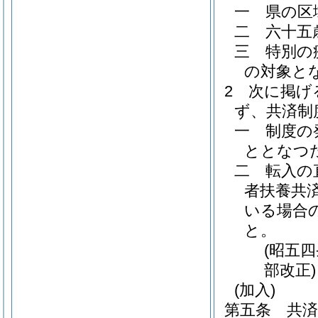
一
県の区
二
六十五
三
特別の
の対象と
2
次に掲げ
ず、共済制
一
制度の
ととなつ
二
転入の
者扶養共
いる場合
と。
(昭五
部改正)
(加入)
第五条
共