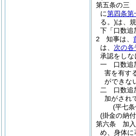
第五条の三
に
第四条第
る。)
は、
下「口数追
2
知事は、
は、
次の各
承認をしな
一
口数追
害を有す
ができな
二
口数追
加がされ
(平七
(掛金の納付
第六条
加入
め、身体に