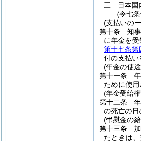
三
日本国
(令七
(支払いの一
第十条
知
に年金を受
第十七条第
付の支払い
(年金の使途
第十一条
ために使用
(年金受給権
第十二条
の死亡の日
(弔慰金の給
第十三条
たときは、