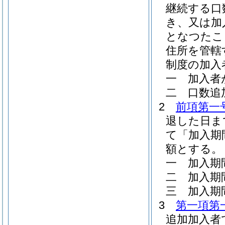
継続する口
き、又は加
となつたこ
住所を管轄
制度の加入
一
加入者
二
口数追
2
前項第一
退した日ま
て「加入期
額とする。
一
加入期
二
加入期
三
加入期
3
第一項第
追加加入者