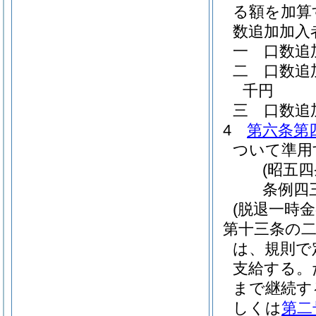
る額を加算
数追加加入
一
口数追
二
口数追
千円
三
口数追
4
第六条第
ついて準用
(昭五
条例四
(脱退一時金
第十三条の
は、規則で
支給する。
まで継続す
しくは
第二