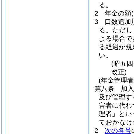
る。
2
年金の額
3
口数追加
る。
ただし
よる場合で
る経過が規
い。
(昭五
改正)
(年金管理者
第八条
加
及び管理す
害者に代わ
理者」とい
ておかなけ
2
次の各号