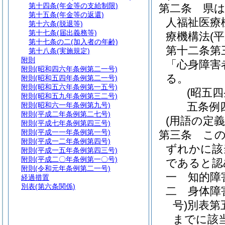
第十四条
(年金等の支給制限)
第二条
県
第十五条
(年金等の返還)
人福祉医療
第十六条
(脱退等)
第十七条
(届出義務等)
療機構法
(
第十七条の二
(加入者の年齢)
第十二条第
第十八条
(実施規定)
附則
「心身障害
附則
(昭和四六年条例第二一号)
る。
附則
(昭和五四年条例第二一号)
附則
(昭和五六年条例第一五号)
(昭五
附則
(昭和五九年条例第三二号)
五条例
附則
(昭和六一年条例第九号)
附則
(平成二年条例第二七号)
(用語の定義
附則
(平成七年条例第四三号)
附則
(平成一一年条例第一号)
第三条
こ
附則
(平成一二年条例第四号)
ずれかに該
附則
(平成一五年条例第四三号)
附則
(平成二〇年条例第一〇号)
であると認
附則
(令和元年条例第二一号)
一
知的障
経過措置
別表
(第六条関係)
二
身体障
号)
別表第
までに該