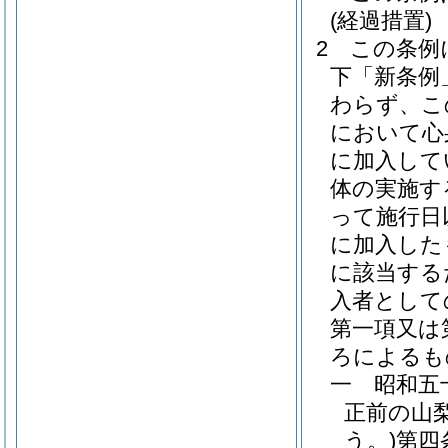
(経過措置)
2
この条例
下「新条例
わらず、こ
において心
に加入して
体の実施す
って施行日
に加入した
に該当する
入者として
第一項又は
ろによるも
一
昭和五
正前の山
う。)
第四