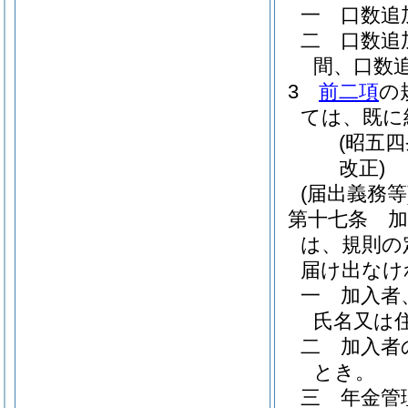
一
口数追
二
口数追
間、口数
3
前二項
の
ては、既に
(昭五
改正)
(届出義務等
第十七条
は、規則の
届け出なけ
一
加入者
氏名又は
二
加入者
とき。
三
年金管