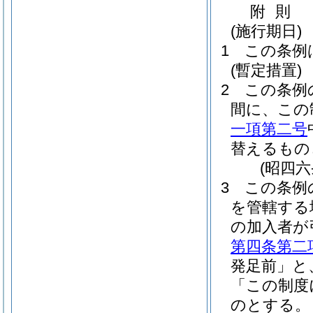
附
則
(施行期日)
1
この条例
(暫定措置)
2
この条例
間に、この
一項第二号
替えるもの
(昭四
3
この条例
を管轄する
の加入者が
第四条第二
発足前」と
「この制度
のとする。