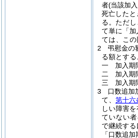
者
(当該加
死亡したと
る。
ただし
て単に「加
ては、この
2
弔慰金の
る額とする
一
加入期
二
加入期
三
加入期
3
口数追加
て、
第十六
しい障害を
ていない者
で継続する
「口数追加