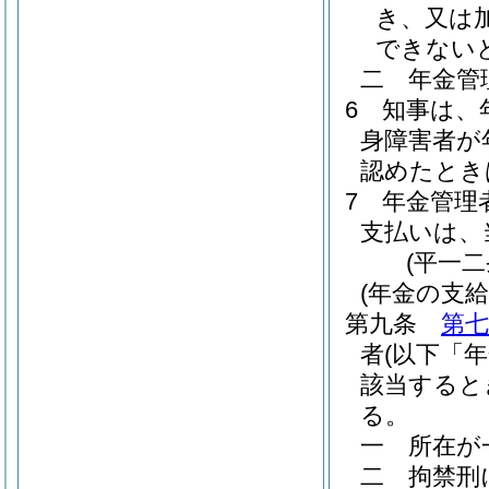
き、又は
できない
二
年金管
6
知事は、
身障害者が
認めたとき
7
年金管理
支払いは、
(平一
(年金の支給
第九条
第七
者
(以下「
該当すると
る。
一
所在が
二
拘禁刑