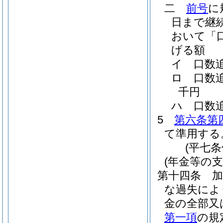
二
前号
に
日まで継
おいて「
げる額
イ
口数
ロ
口数
千円
ハ
口数
5
第六条第
て準用する
(平七
(年金等の支
第十四条
な過失によ
金の全部又
第一項
の規