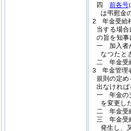
四
前各号
は弔慰金
2
年金受給
当する場合
の旨を知事
一
加入者
なつたと
二
年金受
3
年金管理
規則の定め
出なければ
一
年金の
を変更し
二
年金受
三
年金受
発生し、