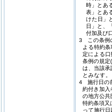
時」とあ
表」とあ
けた日」
日」と、
付加及び
3
この条例
よる特約条
定による口
条例の規定
は、当該承
とみなす。
4
施行日の
約付き加入
の地方公共
特約条項又
って施行日