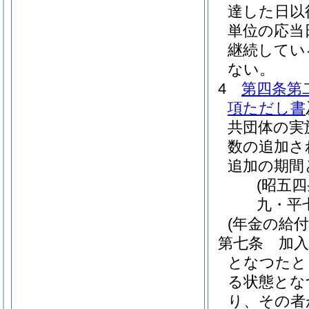
達した日以
単位の応当
継続してい
ない。
4
第四条第
項ただし書
共団体の実
数の追加さ
追加の期間
(昭五
九・平
(年金の給付
第七条
加
となつたと
る状態とな
り、その者