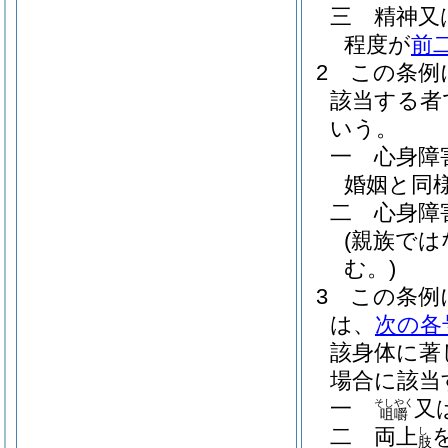
三
精神又
程度が
前
2
この条例
該当する者
いう。
一
心身障
婚姻と同
二
心身障
(親族で
む。)
3
この条例
は、
次の各
該身体に著
場合に該当
一
又
そしやく
咀嚼
二
両上
し
肢