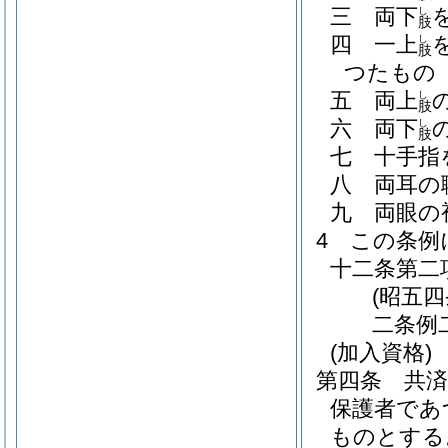
三
両下
し
肢
四
一上
し
肢
つたもの
五
両上
し
肢
六
両下
し
肢
七
十手指
八
両耳の
九
両眼の
4
この条例
十二条第二
(昭五
二条例
(加入資格)
第四条
共
保護者であ
ものとする