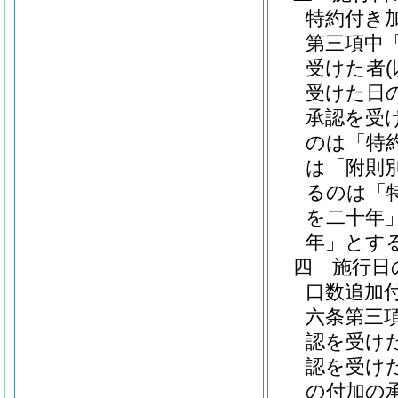
特約付き
第三項中
受けた者
受けた日
承認を受
のは「特
は「附則
るのは「
を二十年
年」とす
四
施行日
口数追加
六条第三
認を受け
認を受け
の付加の