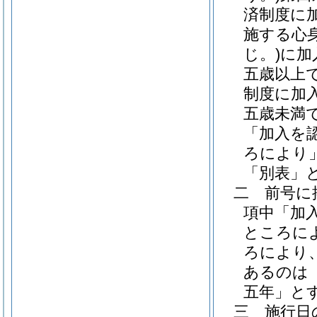
済制度に
施する心
じ。)
に加
五歳以上
制度に加
五歳未満
「加入を
ろにより
「別表」
二
前号に
項中「加
ところに
ろにより
あるのは
五年」と
三
施行日