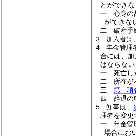
とができな
一
心身の
ができな
二
破産手
3
加入者は
4
年金管理
合には、加
ばならない
一
死亡し
二
所在が
三
第二項
四
辞退の
5
知事は、
理者を変更
一
年金管
場合にお