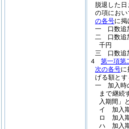
脱退した日
の項におい
の各号
に掲
一
口数追
二
口数追
千円
三
口数追
4
第一項第
次の各号
に
げる額とす
一
加入時
まで継続
入期間」と
イ
加入
ロ
加入
ハ
加入