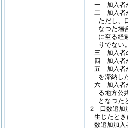
一
加入者
二
加入者
ただし、
なつた場
に至る経
りでない
三
加入者
四
加入者
五
加入者
を滞納し
六
加入者
る地方公
となつた
2
口数追加
生じたとき
数追加加入