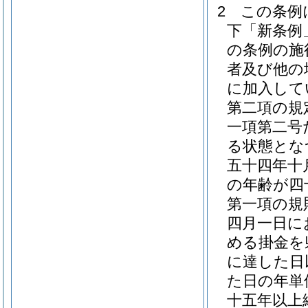
2
この条例
下「新条例
の条例の施
者及び他の
に加入して
第二項の規
一項第二号
る状態とな
五十四年十
の年齢が四
第一項の規
四月一日に
める掛金を
に達した日
た日の年単
十五年以上