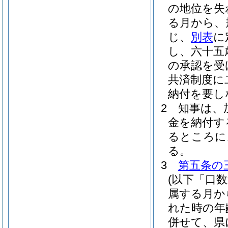
の地位を失
る月から、
じ、
別表
に
し、六十五
の承認を受
共済制度に
納付を要し
2
知事は、
金を納付す
るところに
る。
3
第五条の
(以下「口
属する月か
れた時の年
併せて、県