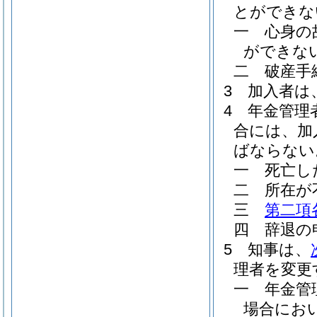
とができな
一
心身の
ができな
二
破産手
3
加入者は
4
年金管理
合には、加
ばならない
一
死亡し
二
所在が
三
第二項
四
辞退の
5
知事は、
理者を変更
一
年金管
場合にお