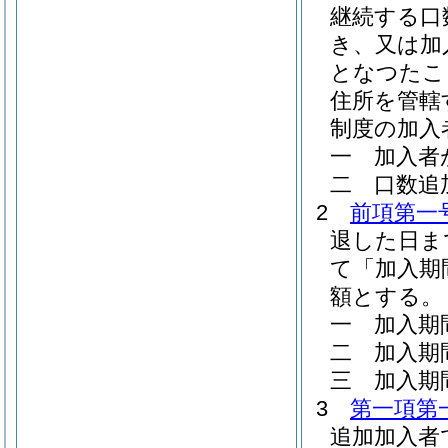
継続する口
き、又は加
となつたこ
住所を管轄
制度の加入
一
加入者
二
口数追
2
前項第一
退した日ま
て「加入期
額とする。
一
加入期
二
加入期
三
加入期
3
第一項第
追加加入者