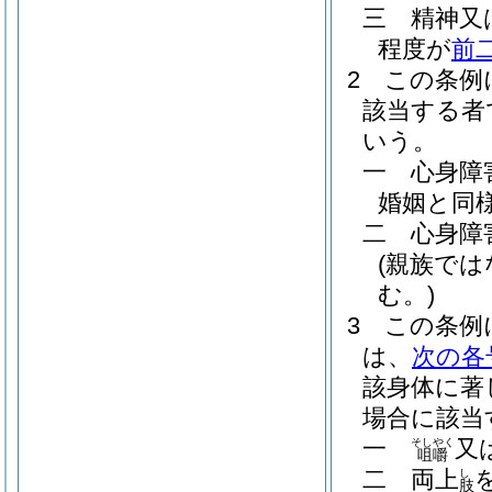
三
精神又
程度が
前
2
この条例
該当する者
いう。
一
心身障
婚姻と同
二
心身障
(親族で
む。)
3
この条例
は、
次の各
該身体に著
場合に該当
一
又
そしやく
咀嚼
二
両上
し
肢