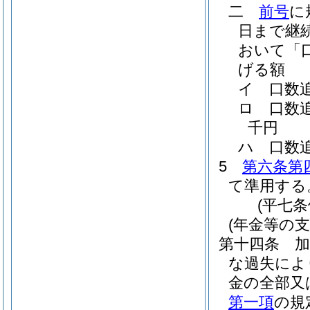
二
前号
に
日まで継
おいて「
げる額
イ
口数
ロ
口数
千円
ハ
口数
5
第六条第
て準用する
(平七
(年金等の支
第十四条
な過失によ
金の全部又
第一項
の規