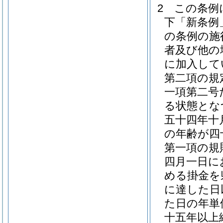
2
この条例
下「新条例
の条例の施
者及び他の
に加入して
第二項の規
一項第二号
る状態とな
五十四年十
の年齢が四
第一項の規
四月一日に
める掛金を
に達した日
た日の年単
十五年以上