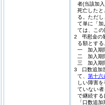
者
(当該加
死亡したと
る。
ただし
て単に「加
ては、この
2
弔慰金の
る額とする
一
加入期
二
加入期
三
加入期
3
口数追加
て、
第十六
しい障害を
ていない者
で継続する
「口数追加