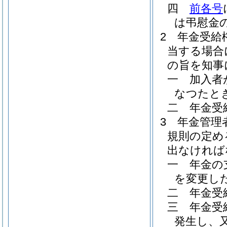
四
前各号
は弔慰金
2
年金受給
当する場合
の旨を知事
一
加入者
なつたと
二
年金受
3
年金管理
規則の定め
出なければ
一
年金の
を変更し
二
年金受
三
年金受
発生し、