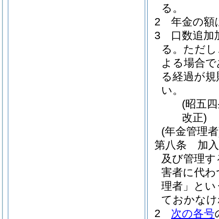
る。
2
年金の額
3
口数追加
る。
ただし
よる場合で
る経過が規
い。
(昭五
改正)
(年金管理者
第八条
加
及び管理す
害者に代わ
理者」とい
ておかなけ
2
次の各号