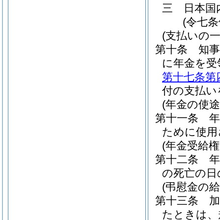
三
日本国
(令七
(支払いの一
第十条
知
に年金を受
第十七条第
付の支払い
(年金の使途
第十一条
ために使用
(年金受給権
第十二条
の死亡の日
(弔慰金の給
第十三条
たときは、