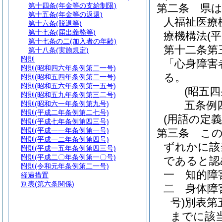
第十四条
(年金等の支給制限)
第二条
県
第十五条
(年金等の返還)
人福祉医療
第十六条
(脱退等)
第十七条
(届出義務等)
療機構法
(
第十七条の二
(加入者の年齢)
第十二条第
第十八条
(実施規定)
附則
「心身障害
附則
(昭和四六年条例第二一号)
る。
附則
(昭和五四年条例第二一号)
附則
(昭和五六年条例第一五号)
(昭五
附則
(昭和五九年条例第三二号)
五条例
附則
(昭和六一年条例第九号)
附則
(平成二年条例第二七号)
(用語の定義
附則
(平成七年条例第四三号)
附則
(平成一一年条例第一号)
第三条
こ
附則
(平成一二年条例第四号)
ずれかに該
附則
(平成一五年条例第四三号)
附則
(平成二〇年条例第一〇号)
であると認
附則
(令和元年条例第二一号)
一
知的障
経過措置
別表
(第六条関係)
二
身体障
号)
別表第
までに該