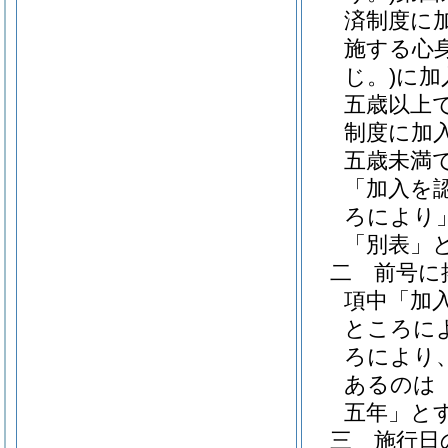
済制度に
施する心
じ。)
に加
五歳以上
制度に加
五歳未満
「加入を
ろにより
「別表」
二
前号に
項中「加
ところに
ろにより
あるのは
五年」と
三
施行日