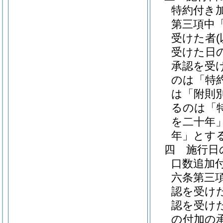
特約付き
第三項中
受けた者
受けた日
承認を受
のは「特
は「附則
るのは「
を二十年
年」とす
四
施行日
口数追加
六条第三
認を受け
認を受け
の付加の