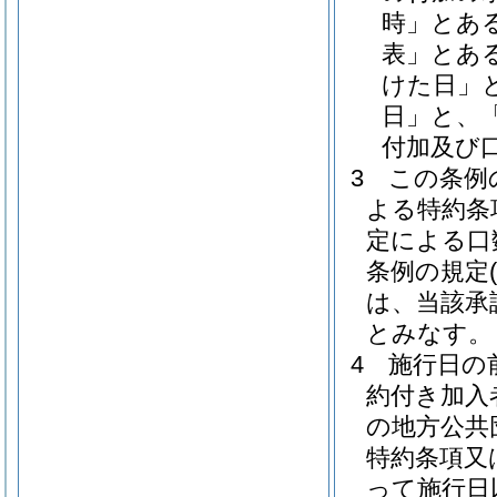
時」とあ
表」とあ
けた日」
日」と、
付加及び
3
この条例
よる特約条
定による口
条例の規定
は、当該承
とみなす。
4
施行日の
約付き加入
の地方公共
特約条項又
って施行日