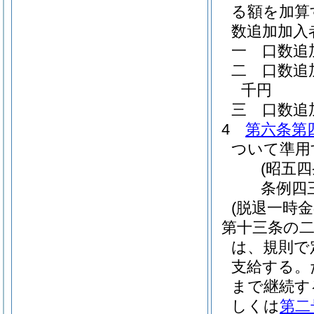
る額を加算
数追加加入
一
口数追
二
口数追
千円
三
口数追
4
第六条第
ついて準用
(昭五
条例四
(脱退一時金
第十三条の
は、規則で
支給する。
まで継続す
しくは
第二