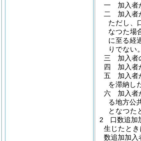
一
加入者
二
加入者
ただし、
なつた場
に至る経
りでない
三
加入者
四
加入者
五
加入者
を滞納し
六
加入者
る地方公
となつた
2
口数追加
生じたとき
数追加加入