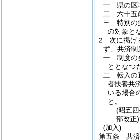
一
県の区
二
六十五
三
特別の
の対象と
2
次に掲げ
ず、共済制
一
制度の
ととなつ
二
転入の
者扶養共
いる場合
と。
(昭五
部改正)
(加入)
第五条
共