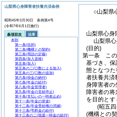
山梨県心身障害者扶養共済条例
○山梨県
昭和45年3月30日 条例第4号
(令和7年6月1日施行)
山梨県心身
条項目次
沿革
山梨県心
本則
第一条
(目的)
(目的)
第二条
(機構との契約)
第三条
(用語の定義)
第一条
こ
第四条
(加入資格)
基づき、保
第五条
(加入)
第五条の二
(口数による加入)
態となつた
第五条の三
(口数の追加)
者扶養共済
第六条
(掛金の納付)
第七条
(年金の給付)
身障害者の
第八条
(年金管理者)
障害者の将
第九条
(年金の支給停止)
第十条
(支払いの一時差止め)
を目的とす
第十一条
(年金の使途)
(昭五
第十二条
(年金受給権の消滅)
第十三条
(弔慰金の給付)
(機構との契
第十三条の二
(脱退一時金の給付)