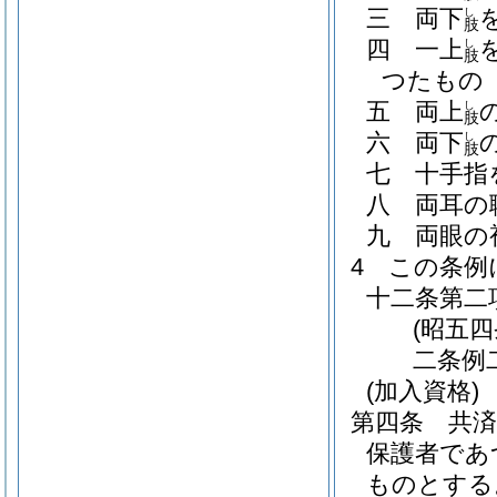
三
両下
し
肢
四
一上
し
肢
つたもの
五
両上
し
肢
六
両下
し
肢
七
十手指
八
両耳の
九
両眼の
4
この条例
十二条第二
(昭五
二条例
(加入資格)
第四条
共
保護者であ
ものとする