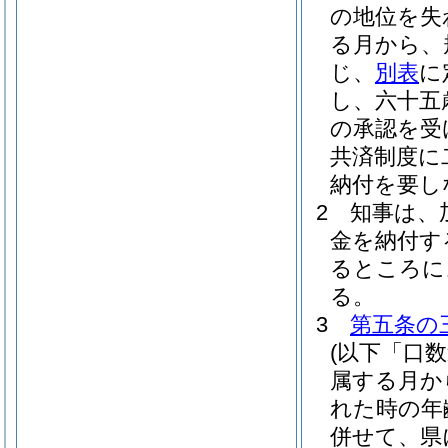
の地位を失
る月から、
じ、
別表
に
し、六十五
の承認を受
共済制度に
納付を要し
2
知事は、
金を納付す
るところに
る。
3
第五条の
(以下「口
属する月か
れた時の年
併せて、県