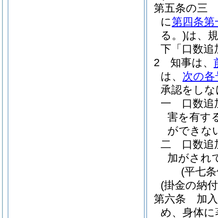
第五条の三
に
第四条第
る。)
は、
下「口数追
2
知事は、
は、
次の各
承認をしな
一
口数追
害を有す
ができな
二
口数追
加がされ
(平七
(掛金の納付
第六条
加入
め、身体に