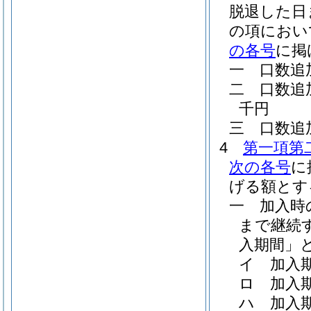
脱退した日
の項におい
の各号
に掲
一
口数追
二
口数追
千円
三
口数追
4
第一項第
次の各号
に
げる額とす
一
加入時
まで継続
入期間」と
イ
加入
ロ
加入
ハ
加入