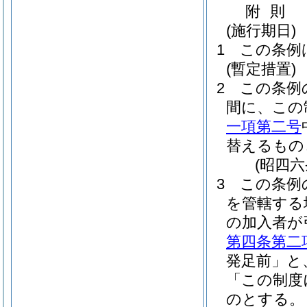
附
則
(施行期日)
1
この条例
(暫定措置)
2
この条例
間に、この
一項第二号
替えるもの
(昭四
3
この条例
を管轄する
の加入者が
第四条第二
発足前」と
「この制度
のとする。