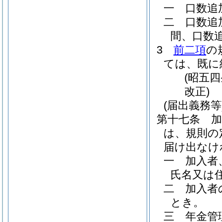
一
口数追
二
口数追
間、口数
3
前二項
の
ては、既に
(昭五
改正)
(届出義務等
第十七条
は、規則の
届け出なけ
一
加入者
氏名又は
二
加入者
とき。
三
年金管