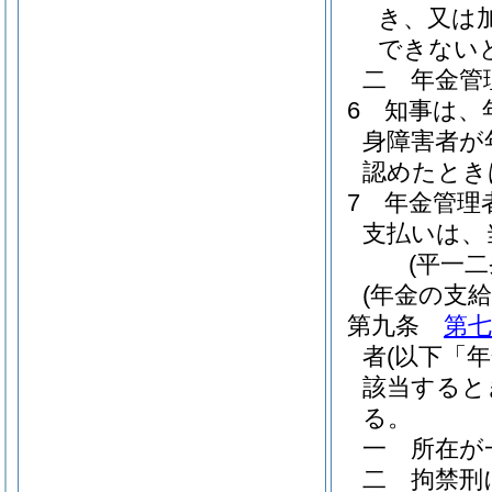
き、又は
できない
二
年金管
6
知事は、
身障害者が
認めたとき
7
年金管理
支払いは、
(平一
(年金の支給
第九条
第七
者
(以下「
該当すると
る。
一
所在が
二
拘禁刑