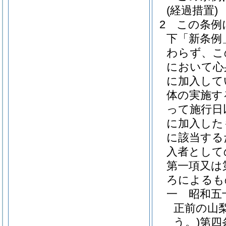
(経過措置)
2
この条例
下「新条例
わらず、こ
において心
に加入して
体の実施す
って施行日
に加入した
に該当する
入者として
第一項又は
ろによるも
一
昭和五
正前の山
う。)
第四