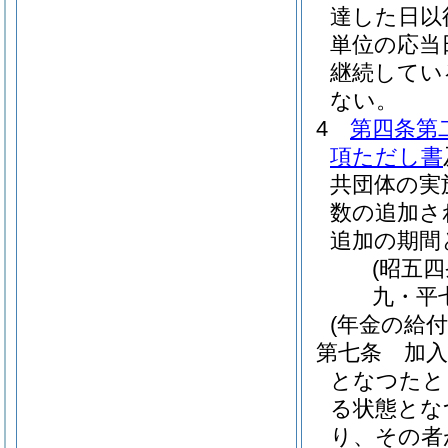
達した日以
単位の応当
継続してい
ない。
4
第四条第
項ただし書
共団体の実
数の追加さ
追加の期間
(昭五
九・平
(年金の給付
第七条
加
となつたと
る状態とな
り、その者