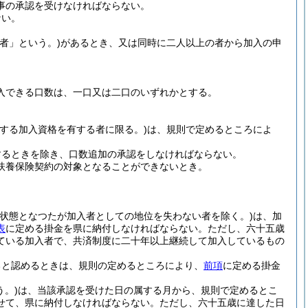
事の承認を受けなければならない。
ない。
者」という。)
があるとき、又は同時に二人以上の者から加入の申
入できる口数は、一口又は二口のいずれかとする。
する加入資格を有する者に限る。)
は、規則で定めるところによ
するときを除き、口数追加の承認をしなければならない。
扶養保険契約の対象となることができないとき。
状態となつたが加入者としての地位を失わない者を除く。)
は、加
表
に定める掛金を県に納付しなければならない。
ただし、六十五歳
ている加入者で、共済制度に二十年以上継続して加入しているもの
ると認めるときは、規則の定めるところにより、
前項
に定める掛金
う。)
は、当該承認を受けた日の属する月から、規則で定めるとこ
せて、県に納付しなければならない。
ただし、六十五歳に達した日