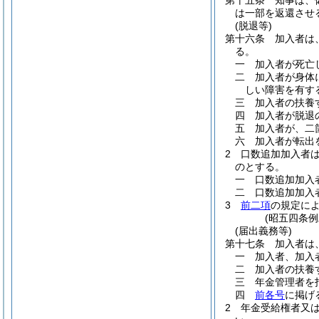
第十五条
知事は、
は一部を返還させ
(脱退等)
第十六条
加入者は
る。
一
加入者が死亡
二
加入者が身体
しい障害を有す
三
加入者の扶養
四
加入者が脱退
五
加入者が、二
六
加入者が転出
2
口数追加加入者
のとする。
一
口数追加加入
二
口数追加加入
3
前二項
の規定に
(昭五四条
(届出義務等)
第十七条
加入者は
一
加入者、加入
二
加入者の扶養
三
年金管理者を
四
前各号
に掲げ
2
年金受給権者又