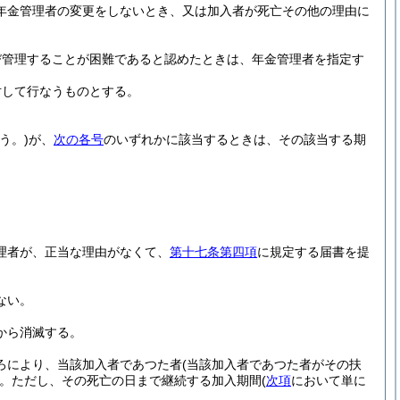
年金管理者の変更をしないとき、又は加入者が死亡その他の理由に
び管理することが困難であると認めたときは、年金管理者を指定す
対して行なうものとする。
う。)
が、
次の各号
のいずれかに該当するときは、その該当する期
理者が、正当な理由がなくて、
第十七条第四項
に規定する届書を提
ない。
から消滅する。
ろにより、当該加入者であつた者
(当該加入者であつた者がその扶
。
ただし、その死亡の日まで継続する加入期間
(
次項
において単に