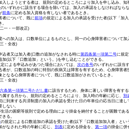
加入しようとする者は、規則の定めるところにより加入を申し込み、知
号
のいずれかに該当する場合を除いては、加入の承認をしなければなら
が
前条
に定める加入資格を有しない者であるとき。
害者について、既に
前項
の規定による加入の承認を受けた者
(以下「加入
き。
例二一・一部改正)
度への加入は、口数単位によるものとし、同一の心身障害者について加
三・全改)
申込者又は加入者
(口数の追加がなされる時に
第四条第一項第二号
に規定
追加
(以下「口数追加」という。)
を申し込むことができる。
規定による申込みがあつた場合においては、
次の各号
のいずれかに該当
込者が、口数追加の時に特別の疾病又は障害を有するため、心身障害者
象となる心身障害者について、既に口数追加がされているとき。
三・全改)
六条第一項第二号ただし書
に該当するため、身体に著しい障害を有する
の属する月から、規則の定めるところにより、加入時の年齢に応じ、
別
初に到来する共済制度の加入の承認を受けた日の年単位の応当日に達し
要しない。
が生活の困窮等規則で定める理由により掛金を納付することが困難であ
できる。
項
の規定による口数追加の承認を受けた者
(以下「口数追加加入者」とい
加がなされた時の年齢に応じ、
別表
に定める掛金を、
第一項
の掛金に併