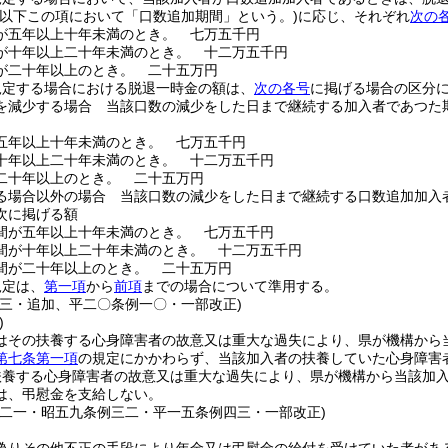
(以下この項において「口数追加期間」という。)
に応じ、それぞれ
次の
が五年以上十年未満のとき。
七万五千円
が十年以上二十年未満のとき。
十二万五千円
が二十年以上のとき。
二十五万円
規定する場合における脱退一時金の額は、
次の各号
に掲げる場合の区分
を減少する場合 当該口数の減少をした日まで継続する加入者であつた
五年以上十年未満のとき。
七万五千円
十年以上二十年未満のとき。
十二万五千円
二十年以上のとき。
二十五万円
る場合以外の場合 当該口数の減少をした日まで継続する口数追加加入
次に掲げる額
間が五年以上十年未満のとき。
七万五千円
間が十年以上二十年未満のとき。
十二万五千円
間が二十年以上のとき。
二十五万円
規定は、
第一項
から
前項
までの場合について準用する。
四三・追加、平二〇条例一〇・一部改正)
)
はその扶養する心身障害者の故意又は重大な過失により、県が機構から
第七条第一項
の規定にかかわらず、当該加入者の扶養していた心身障害
扶養する心身障害者の故意又は重大な過失により、県が機構から当該加
は、弔慰金を支給しない。
例二一・昭五九条例三二・平一五条例四三・一部改正)