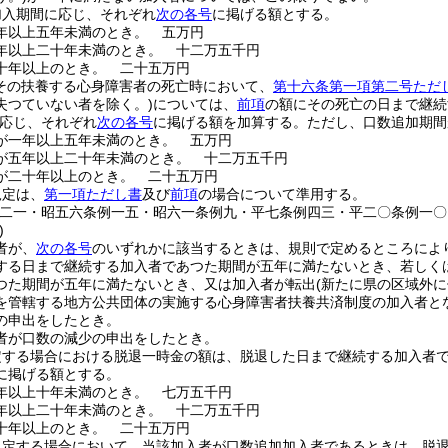
加入期間に応じ、それぞれ
次の各号
に掲げる額とする。
年以上五年未満のとき。
五万円
年以上二十年未満のとき。
十二万五千円
十年以上のとき。
二十五万円
(その扶養する心身障害者の死亡時において、
第十六条第一項第二号ただ
失つていない者を除く。)
については、
前項
の額にその死亡の日まで継続
応じ、それぞれ
次の各号
に掲げる額を加算する。
ただし、口数追加期間
が一年以上五年未満のとき。
五万円
が五年以上二十年未満のとき。
十二万五千円
が二十年以上のとき。
二十五万円
規定は、
第一項ただし書
及び
前項
の場合について準用する。
例二一・昭五六条例一五・昭六一条例九・平七条例四三・平二〇条例一〇
)
者が、
次の各号
のいずれかに該当するときは、規則で定めるところによ
する日まで継続する加入者であつた期間が五年に満たないとき、若しく
つた期間が五年に満たないとき、又は加入者が転出
(新たに県の区域外
を管轄する地方公共団体の実施する心身障害者扶養共済制度の加入者と
の申出をしたとき。
者が口数の減少の申出をしたとき。
定する場合における脱退一時金の額は、脱退した日まで継続する加入者
に掲げる額とする。
年以上十年未満のとき。
七万五千円
年以上二十年未満のとき。
十二万五千円
十年以上のとき。
二十五万円
規定する場合において、当該加入者が口数追加加入者であるときは、脱