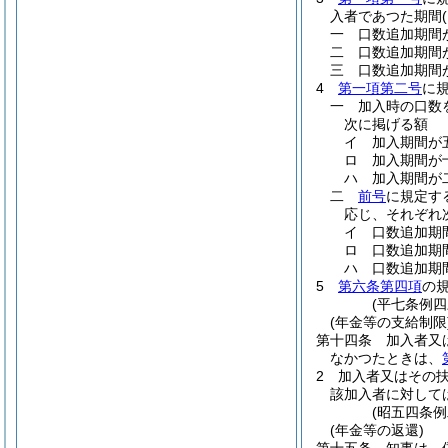
入者であつた期間
一
口数追加期間
二
口数追加期間
三
口数追加期間
4
第一項第二号
に
一
加入時の口数
次に掲げる額
イ
加入期間が
ロ
加入期間が
ハ
加入期間が
二
前号
に規定す
応じ、それぞれ
イ
口数追加期
ロ
口数追加期
ハ
口数追加期
5
第六条第四項
の
(平七条例
(年金等の支給制限
第十四条
加入者又
なかつたときは、
2
加入者又はその
該加入者に対して
(昭五四条
(年金等の返還)