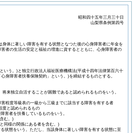
昭和四十五年三月三十日
山梨県条例第四号
は身体に著しい障害を有する状態となつた後の心身障害者に年金を
障害者の生活の安定と福祉の増進に資するとともに、心身障害者の
という。)
と独立行政法人福祉医療機構法
(平成十四年法律第百六十
「心身障害者扶養保険契約」という。)
を締結するものとする。
、将来独立自活することが困難であると認められるものをいう。
障害程度等級表の一級から三級までに該当する障害を有する者
程度と認められるもの
身障害者を扶養しているものをいう。
含む。)
と同様の関係にある者を含む。)
する状態をいう。
ただし、当該身体に著しい障害を有する状態に至