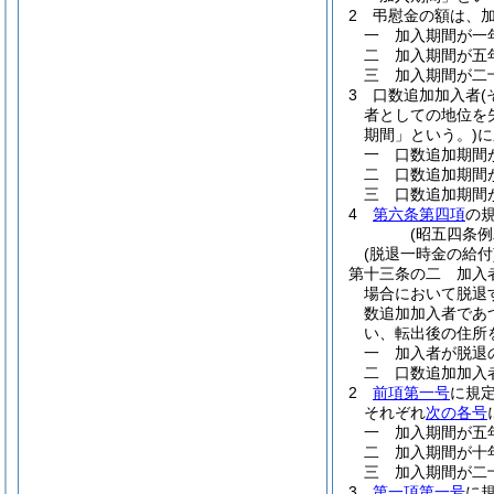
2
弔慰金の額は、
一
加入期間が一
二
加入期間が五
三
加入期間が二
3
口数追加加入者
者としての地位を
期間」という。)
に
一
口数追加期間
二
口数追加期間
三
口数追加期間
4
第六条第四項
の
(昭五四条
(脱退一時金の給付
第十三条の二
加入
場合において脱退
数追加加入者であ
い、転出後の住所
一
加入者が脱退
二
口数追加加入
2
前項第一号
に規
それぞれ
次の各号
一
加入期間が五
二
加入期間が十
三
加入期間が二
3
第一項第一号
に