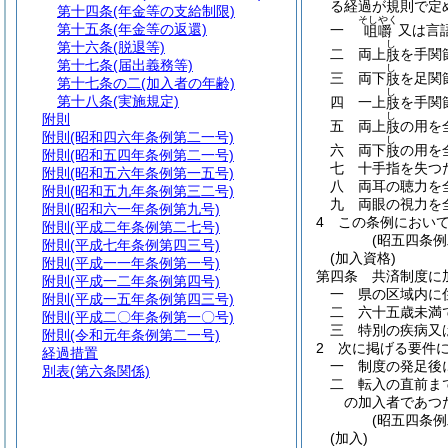
る経過が規則で定
第十四条
(年金等の支給制限)
そしやく
第十五条
(年金等の返還)
一
又は言
咀嚼
し
第十六条
(脱退等)
二
両上
を手関
肢
第十七条
(届出義務等)
し
三
両下
を足関
肢
第十七条の二
(加入者の年齢)
し
第十八条
(実施規定)
四
一上
を手関
肢
し
附則
五
両上
の用を
肢
附則
(昭和四六年条例第二一号)
し
六
両下
の用を
肢
附則
(昭和五四年条例第二一号)
七
十手指を失つ
附則
(昭和五六年条例第一五号)
八
両耳の聴力を
附則
(昭和五九年条例第三二号)
九
両眼の視力を
附則
(昭和六一年条例第九号)
4
この条例におい
附則
(平成二年条例第二七号)
(昭五四条
附則
(平成七年条例第四三号)
(加入資格)
附則
(平成一一年条例第一号)
第四条
共済制度に
附則
(平成一二年条例第四号)
一
県の区域内に
附則
(平成一五年条例第四三号)
二
六十五歳未満
附則
(平成二〇年条例第一〇号)
三
特別の疾病又
附則
(令和元年条例第二一号)
2
次に掲げる要件
経過措置
一
制度の発足後
別表
(第六条関係)
二
転入の直前ま
の加入者であつ
(昭五四条
(加入)