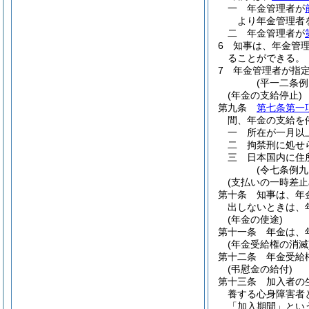
一
年金管理者が
より年金管理者
二
年金管理者が
6
知事は、年金管
ることができる。
7
年金管理者が指
(平一二条
(年金の支給停止)
第九条
第七条第一
間、年金の支給を
一
所在が一月以
二
拘禁刑に処せ
三
日本国内に住
(令七条例九
(支払いの一時差止
第十条
知事は、年
出しないときは、
(年金の使途)
第十一条
年金は、
(年金受給権の消滅
第十二条
年金受給
(弔慰金の給付)
第十三条
加入者の
養する心身障害者
「加入期間」とい