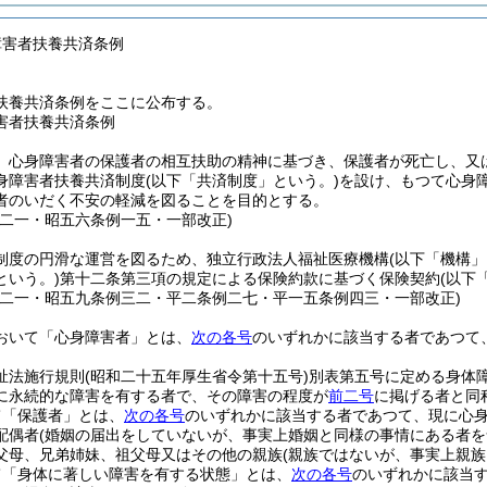
障害者扶養共済条例
扶養共済条例をここに公布する。
害者扶養共済条例
、心身障害者の保護者の相互扶助の精神に基づき、保護者が死亡し、又
身障害者扶養共済制度
(以下「共済制度」という。)
を設け、もつて心身
者のいだく不安の軽減を図ることを目的とする。
例二一・昭五六条例一五・一部改正)
制度の円滑な運営を図るため、独立行政法人福祉医療機構
(以下「機構」
という。)
第十二条第三項の規定による保険約款に基づく保険契約
(以下
例二一・昭五九条例三二・平二条例二七・平一五条例四三・一部改正)
おいて「心身障害者」とは、
次の各号
のいずれかに該当する者であつて
祉法施行規則
(昭和二十五年厚生省令第十五号)
別表第五号に定める身体
に永続的な障害を有する者で、その障害の程度が
前二号
に掲げる者と同
て「保護者」とは、
次の各号
のいずれかに該当する者であつて、現に心
配偶者
(婚姻の届出をしていないが、事実上婚姻と同様の事情にある者を
父母、兄弟姉妹、祖父母又はその他の親族
(親族ではないが、事実上親族
て「身体に著しい障害を有する状態」とは、
次の各号
のいずれかに該当