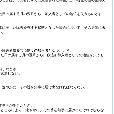
るときは、その者にすでに支給された年金又は弔慰金の額の全部又
た日の属する月の翌月から、加入者としての地位を失うものとす
体に著しい障害を有する状態となつた場合において、その身体に著
い。
身障害者扶養共済制度の加入者となつたとき。
じた日の属する月の翌月から口数追加加入者としての地位を失うも
納したとき。
、返還しない。
、速やかに、その旨を知事に届け出なければならない。
。
す事実が生じたとき。
るところにより、速やかに、その旨を知事に届け出なければならな