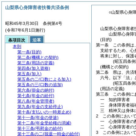
山梨県心身障害者扶養共済条例
○山梨県心身
昭和45年3月30日 条例第4号
山梨県心身障害者
(令和7年6月1日施行)
山梨県心身障
(目的)
条項目次
沿革
第一条
この条例は
本則
支給するため、心
第一条
(目的)
将来に対し、保護
第二条
(機構との契約)
(昭五四条
第三条
(用語の定義)
(機構との契約)
第四条
(加入資格)
第二条
県は、共済
第五条
(加入)
六号。以下「法」
第五条の二
(口数による加入)
(昭五四条
第五条の三
(口数の追加)
(用語の定義)
第六条
(掛金の納付)
第三条
この条例に
第七条
(年金の給付)
一
知的障害者
第八条
(年金管理者)
二
身体障害者福
第九条
(年金の支給停止)
三
精神又は身体
第十条
(支払いの一時差止め)
2
この条例におい
第十一条
(年金の使途)
一
心身障害者の
第十二条
(年金受給権の消滅)
二
心身障害者の
第十三条
(弔慰金の給付)
3
この条例におい
第十三条の二
(脱退一時金の給付)