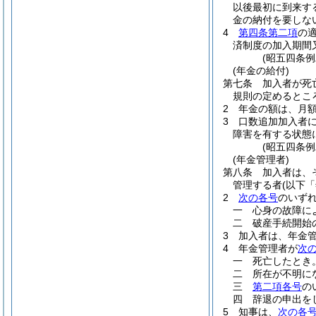
以後最初に到来す
金の納付を要しな
4
第四条第二項
の
済制度の加入期間
(昭五四条
(年金の給付)
第七条
加入者が死
規則の定めるとこ
2
年金の額は、月
3
口数追加加入者
障害を有する状態
(昭五四条
(年金管理者)
第八条
加入者は、
管理する者
(以下
2
次の各号
のいず
一
心身の故障に
二
破産手続開始
3
加入者は、年金
4
年金管理者が
次
一
死亡したとき
二
所在が不明に
三
第二項各号
の
四
辞退の申出を
5
知事は、
次の各