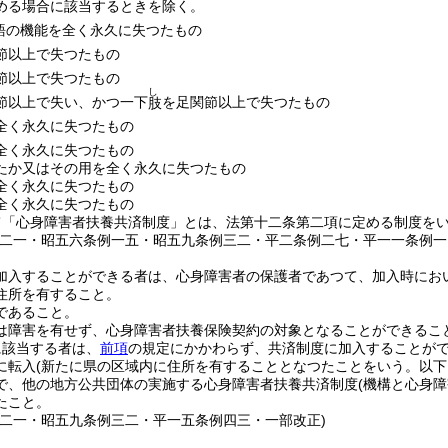
める場合に該当するときを除く。
語の機能を全く永久に失つたもの
節以上で失つたもの
節以上で失つたもの
し
節以上で失い、かつ一下
を足関節以上で失つたもの
肢
全く永久に失つたもの
全く永久に失つたもの
たか又はその用を全く永久に失つたもの
全く永久に失つたもの
全く永久に失つたもの
て「心身障害者扶養共済制度」とは、法第十二条第二項に定める制度を
例二一・昭五六条例一五・昭五九条例三二・平二条例二七・平一一条例一
加入することができる者は、心身障害者の保護者であつて、加入時にお
住所を有すること。
であること。
は障害を有せず、心身障害者扶養保険契約の対象となることができるこ
に該当する者は、
前項
の規定にかかわらず、共済制度に加入することが
に転入
(新たに県の区域内に住所を有することとなつたことをいう。以下
で、他の地方公共団体の実施する心身障害者扶養共済制度
(機構と心身
たこと。
例二一・昭五九条例三二・平一五条例四三・一部改正)