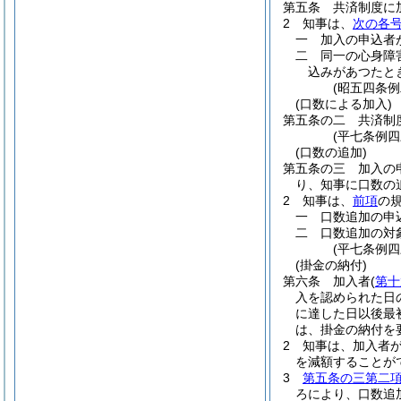
第五条
共済制度に
2
知事は、
次の各
一
加入の申込者
二
同一の心身障
込みがあつたと
(昭五四条
(口数による加入)
第五条の二
共済制
(平七条例四
(口数の追加)
第五条の三
加入の
り、知事に口数の
2
知事は、
前項
の
一
口数追加の申
二
口数追加の対
(平七条例四
(掛金の納付)
第六条
加入者
(
第十
入を認められた日
に達した日以後最
は、掛金の納付を
2
知事は、加入者
を減額することが
3
第五条の三第二
ろにより、口数追