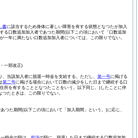
し書
に該当するため身体に著しい障害を有する状態となつたが加入
する口数追加加入者であつた期間
(以下この項において「口数追加
が一年に満たない口数追加加入者については、この限りでない。
・一部改正)
り、当該加入者に脱退一時金を支給する。
ただし、
第一号
に掲げる
は
第二号
に掲げる場合において口数の減少をした日まで継続する口
に住所を有することとなつたことをいう。以下同じ。)
したことに伴
なつたときは、この限りでない。
であつた期間
(以下この項において「加入期間」という。)
に応じ、
退一時金の額は、
前項
の額に、脱退した日まで継続する口数追加加