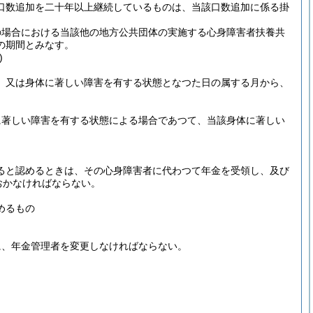
口数追加を二十年以上継続しているものは、当該口数追加に係る掛
の場合における当該他の地方公共団体の実施する心身障害者扶養共
の期間とみなす。
)
、又は身体に著しい障害を有する状態となつた日の属する月から、
に著しい障害を有する状態による場合であつて、当該身体に著しい
ると認めるときは、その心身障害者に代わつて年金を受領し、及び
おかなければならない。
めるもの
に、年金管理者を変更しなければならない。
。