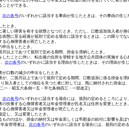
偽りその他不正の手段により年金又は弔慰金の給付を受けていた者があ
ることができる。
、
次の各号
のいずれかに該当する事由が生じたときは、その事由の生じ
したとき。
に著しい障害を有する状態となつたとき。
ただし、口数追加加入者が身
る状態に至る経過が規則で定める場合に該当するときは、この限りでな
する心身障害者が死亡したとき。
の申出をしたとき。
箇月以上であつて規則で定める期間、掛金を滞納したとき。
をしたことに伴い、転出後の住所を管轄する地方公共団体の実施する心
は、
次の各号
のいずれかに該当する理由が生じたときは、その理由が生
者が口数の減少の申出をしたとき。
者が、二箇月以上であつて規則で定める期間、口数追加に係る掛金を滞
より加入者としての地位を失つた者に対しては、既に納付された掛金は
例二一・昭五六条例一五・平七条例四三・一部改正)
、
次の各号
のいずれかに該当する場合には、規則の定めるところにより
者の扶養する心身障害者又は年金管理者が氏名又は住所を変更したとき
する心身障害者又は年金管理者が死亡したとき。
指定し、又は変更したとき。
るもののほか、掛金の納付又は年金若しくは弔慰金の給付に影響を及ぼ
は年金管理者は、
次の各号
のいずれかに該当する場合には、規則の定め