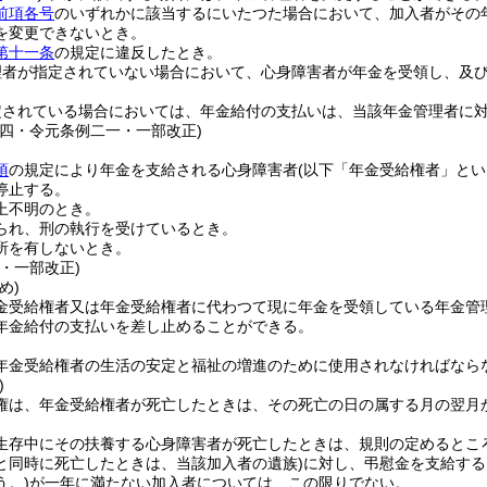
前項各号
のいずれかに該当するにいたつた場合において、加入者がその
を変更できないとき。
第十一条
の規定に違反したとき。
理者が指定されていない場合において、心身障害者が年金を受領し、及
定されている場合においては、年金給付の支払いは、当該年金管理者に
例四・令元条例二一・一部改正)
項
の規定により年金を支給される心身障害者
(以下「年金受給権者」とい
停止する。
上不明のとき。
られ、刑の執行を受けているとき。
所を有しないとき。
・一部改正)
め)
金受給権者又は年金受給権者に代わつて現に年金を受領している年金管
年金給付の支払いを差し止めることができる。
年金受給権者の生活の安定と福祉の増進のために使用されなければなら
)
権は、年金受給権者が死亡したときは、その死亡の日の属する月の翌月
生存中にその扶養する心身障害者が死亡したときは、規則の定めるとこ
と同時に死亡したときは、当該加入者の遺族)
に対し、弔慰金を支給する
う。)
が一年に満たない加入者については、この限りでない。