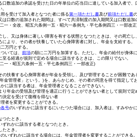
る口数追加の承認を受けた日の年単位の応当日に達している加入者で、
い。
適用を受けて加入者となつた者に係る
第一項ただし書
及び
前項ただし書
又は口数の追加された期間は、すべて共済制度の加入期間又は口数追加
例二一・全改、昭五六条例一五・昭六一条例九・平七条例四三・一部改正
亡し、又は身体に著しい障害を有する状態となつたときは、その死亡し
ろにより、その者が扶養していた心身障害者に対し、年金を支給する。
額二万円とする。
については、
前項
の額に二万円を加算する。
ただし、年金の給付が身体
に至る経過が規則で定める場合に該当するときは、この限りでない。
例二一・昭五六条例一五・平七条例四三・一部改正)
その扶養する心身障害者が年金を受領し、及び管理することが困難であ
「年金管理者」という。)
を、あらかじめ、その者の同意を得て指定して
れかに該当する者は、年金管理者となることができない。
より年金の受領及び管理を適正に行うことができない者として規則で定
の決定を受けて復権を得ない者
管理者を変更することができる。
の各号
のいずれかに該当するにいたつた場合には、加入者は、すみやか
。
なつたとき。
いずれかに該当する者となつたとき。
したとき。
号
のいずれかに該当する場合には、年金管理者を変更することができる