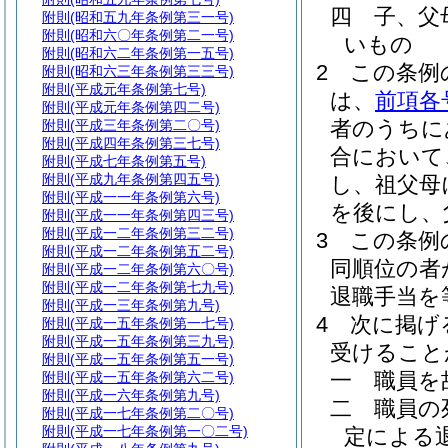
四
子、父
附則
(昭和五九年条例第三一号)
附則
(昭和六〇年条例第二一号)
いもの
附則
(昭和六二年条例第一五号)
2
この条例
附則
(昭和六三年条例第三三号)
附則
(平成元年条例第七号)
は、
前項各
附則
(平成元年条例第四二号)
者のうちに
附則
(平成三年条例第二〇号)
附則
(平成四年条例第三七号)
合において
附則
(平成七年条例第五号)
附則
(平成九年条例第四五号)
し、祖父母
附則
(平成一一年条例第六号)
を後にし、
附則
(平成一一年条例第四三号)
附則
(平成一二年条例第三二号)
3
この条例
附則
(平成一二年条例第五二号)
同順位の者
附則
(平成一二年条例第六〇号)
附則
(平成一二年条例第七九号)
退職手当を
附則
(平成一三年条例第九号)
4
次に掲げ
附則
(平成一五年条例第一七号)
附則
(平成一五年条例第三九号)
受けること
附則
(平成一五年条例第五一号)
一
職員を
附則
(平成一五年条例第六二号)
附則
(平成一六年条例第九号)
二
職員の
附則
(平成一七年条例第二〇号)
附則
(平成一七年条例第一〇二号)
定による