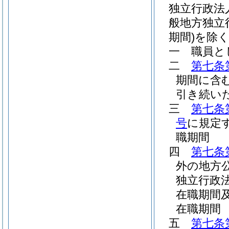
独立行政法
般地方独立
期間)
を除く
一
職員と
二
第七条
期間に含
引き続い
三
第七条
号
に規定
職期間
四
第七条
外の地方
独立行政
在職期間
在職期間
五
第七条