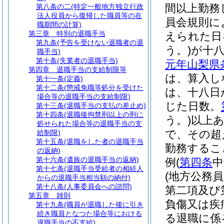
間以上勤務
第八条の二
(特定一般地方独立行政
法人役員から復帰した職員等の在
員会規則に
職期間の計算)
第三章
特別の退職手当
えられた日
第九条
(予告を受けない退職者の退
う。)
が十
職手当)
第十条
(失業者の退職手当)
元年山梨県
第四章
退職手当の支給制限等
は、算入し
第十一条
(定義)
第十二条
(懲戒免職等処分を受けた
は、十八日
場合等の退職手当の支給制限)
じた日数。
第十三条
(退職手当の支払の差止め)
第十四条
(退職後拘禁刑以上の刑に
う。)
以上
処せられた場合等の退職手当の支
で、その超
給制限)
第十五条
(退職をした者の退職手当
勤務するこ
の返納)
第十六条
(遺族の退職手当の返納)
例
(
第四条
中
第十七条
(退職手当受給者の相続人
(地方公務
からの退職手当相当額の納付)
第十八条
(人事委員会への諮問)
第二項及び
第五章
雑則
負傷又は疾
第十九条
(職員が退職した後に引き
続き職員となつた場合等における
る退職に係
退職手当の不支給)