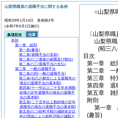
山梨県職員の退職手当に関する条例
○山梨県
昭和29年1月14日 条例第3号
(令和7年6月1日施行)
〔山梨県職
条項目次
沿革
山梨県職
本則
第一章
総則
(昭三
第一条
(趣旨)
第二条
(退職手当の支給)
目次
第二条の二
(遺族の範囲及び順位)
第一章
総
第二条の三
(退職手当の支払)
第二章
一般の退職手当
第二章
一
第二条の四
(一般の退職手当)
第三章
特
第三条
(自己の都合による退職等の
場合の退職手当の基本額)
第四章
退
第四条
(十一年以上二十五年未満勤
第五章
雑
続後の定年退職等の場合の退職手
当の基本額)
附則
第五条
(二十五年以上勤続後の定年
第一章
退職等の場合の退職手当の基本額)
第五条の二
(給料月額の減額改定以
(趣旨)
外の理由により給料月額が減額さ