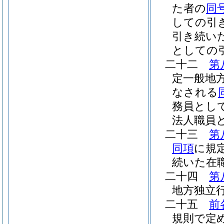
た者の
同
しての引
引き続い
としての
二十二
第
定一般地
なされる
務員とし
法人職員
二十三
第
同項
に規
続いた在
二十四
第
地方独立
二十五
前
規則で定