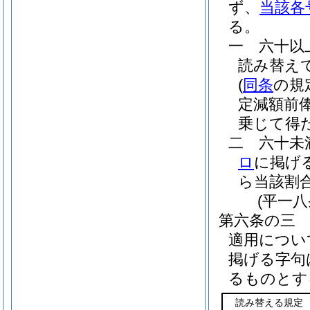
ず、
当該各
る。
一
六十以
読み替え
(
同条
の規
定減額前
乗じて得
二
六十未
ロ
に掲げ
ら当該割
(平一
第六条の三
適用につい
掲げる字句
るものとす
読み替える規定