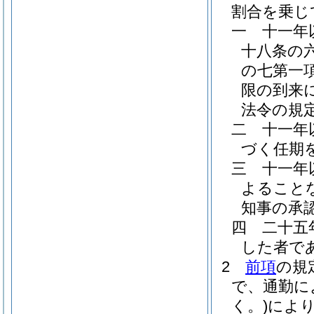
割合を乗じ
一
十一年
十八条の
の七第一
限の到来
法令の規
二
十一年
づく任期
三
十一年
よること
知事の承
四
二十五
した者で
2
前項
の規
で、通勤に
く。)
によ