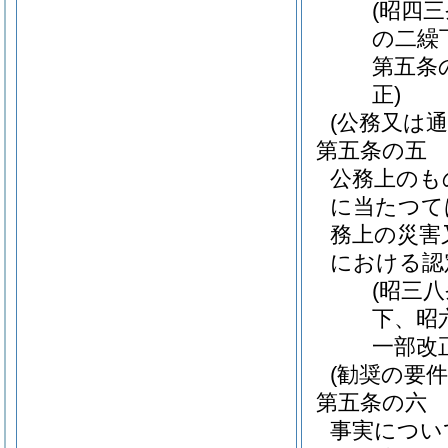
(昭四
の二繰
第五条
正)
(公務又は
第五条の五
公務上のも
に当たつて
務上の災害
における認
(昭三
下、昭
一部改
(勧奨の要件
第五条の六
事実につい