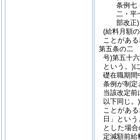
条例七
二・平
部改正)
(給料月額
ことがある
第五条の二
号)
第五十
という。)
礎在職期間
条例が制定
当該改定前
以下同じ。)
ことがある
日」という
とした場合
定減額前給