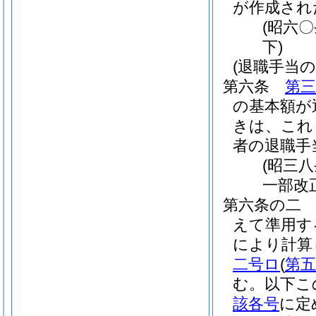
が作成され
(昭六
下)
(退職手当
第六条
第三
の基本額が
きは、これ
者の退職手
(昭三
一部改
第六条の二
えて準用す
により計算
二号ロ
(
第
む。以下こ
該各号
に定