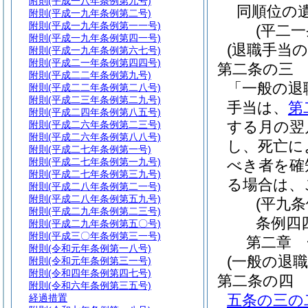
附則
(平成一八年条例第九号)
同順位の
附則
(平成一九年条例第二号)
附則
(平成一九年条例第一一号)
(平二
附則
(平成一九年条例第四一号)
(退職手当の
附則
(平成一九年条例第六七号)
附則
(平成二一年条例第四四号)
第二条の三
附則
(平成二二年条例第九号)
「一般の退
附則
(平成二二年条例第二八号)
附則
(平成二三年条例第二九号)
手当は、
第
附則
(平成二四年条例第八五号)
する月の翌
附則
(平成二六年条例第二三号)
附則
(平成二六年条例第八八号)
し、死亡に
附則
(平成二七年条例第一号)
附則
(平成二七年条例第一九号)
べき者を確
附則
(平成二七年条例第三九号)
る場合は、
附則
(平成二八年条例第二一号)
附則
(平成二八年条例第五九号)
(平九
附則
(平成二九年条例第二三号)
条例四
附則
(平成二九年条例第五〇号)
附則
(平成三〇年条例第三一号)
第二章
附則
(令和元年条例第一八号)
(一般の退職
附則
(令和元年条例第三一号)
附則
(令和四年条例第四七号)
第二条の四
附則
(令和六年条例第三五号)
五条の三の
経過措置