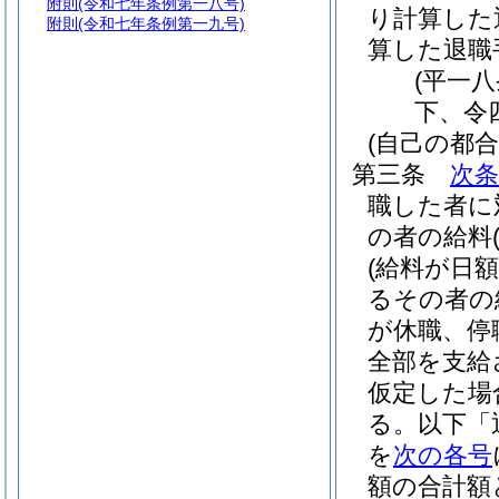
附則
(令和七年条例第一八号)
り計算した
附則
(令和七年条例第一九号)
算した退職
(平一
下、令
(自己の都
第三条
次条
職した者に
の者の給料
(給料が日
るその者の
が休職、停
全部を支給
仮定した場
る。以下「
を
次の各号
額の合計額