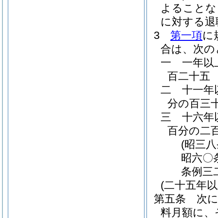
よることな
に対する退
3
第一項
に
合は、次の
一
一年以
百二十五
二
十一年
分の百三
三
十六年
百分の二
(昭三
昭六〇
条例三
(二十五年
第五条
次
料月額に、