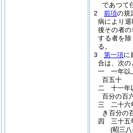
であつて
2
前項
の規
病により退
後その者の
する者を除
る。
3
第一項
に
合は、次の
一
一年以
百五十
二
十一年
百分の百
三
二十六
き百分の
四
三十五
(昭三