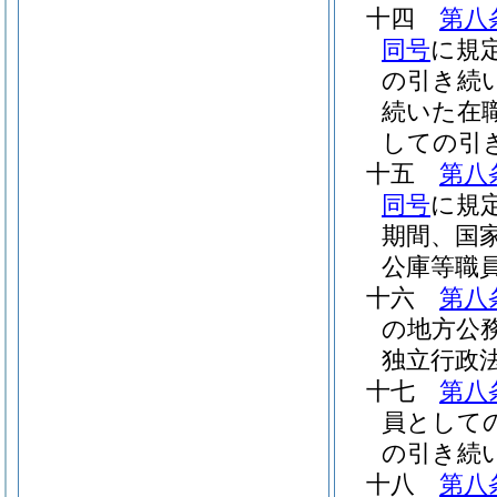
十四
第八
同号
に規
の引き続
続いた在
しての引
十五
第八
同号
に規
期間、国
公庫等職
十六
第八
の地方公
独立行政
十七
第八
員として
の引き続
十八
第八