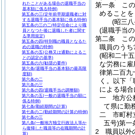
れたことがある場合の退職手当の
第一条
こ
基本額に係る特例)
めることを
第五条の三
(定年前早期退職者に対
する退職手当の基本額に係る特例)
(昭三
第五条の三の二
(特定任命により職
(退職手当の
員となつた後に退職した者に関す
る準用規定)
第二条
こ
第五条の四
(特別職の職員となるた
職員のうち
めの退職の特例)
第五条の五
(公務又は通勤によるこ
(昭和二十
との認定の基準)
な労務に雇
第五条の六
(勧奨の要件)
第六条
(退職手当の基本額の最高限
律第二百九
度額)
第六条の二
く。以下「
第六条の三
による場合
第六条の四
(退職手当の調整額)
第六条の五
(一般の退職手当の額に
一
地方公
係る特例)
て県に勤
第七条
(勤続期間の計算)
第七条の二
(勤続期間の計算の特例)
二
市町村
第七条の三
五号)
第一
第八条
(一般地方独立行政法人等か
ら復帰した職員等の在職期間の計
2
職員以外
算)