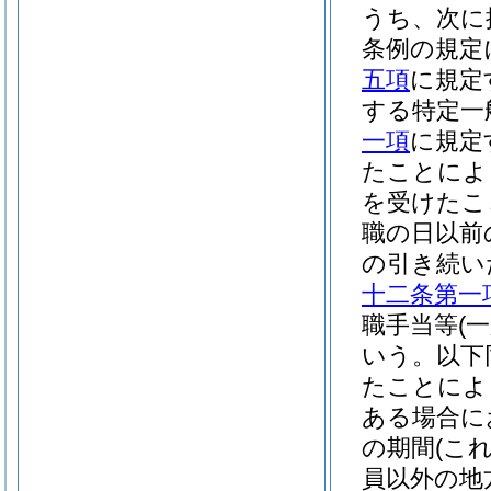
うち、次に
条例の規定
五項
に規定
する特定一
一項
に規定
たことによ
を受けたこ
職の日以前
の引き続い
十二条第一
職手当等
(
いう。以下
たことによ
ある場合に
の期間
(こ
員以外の地