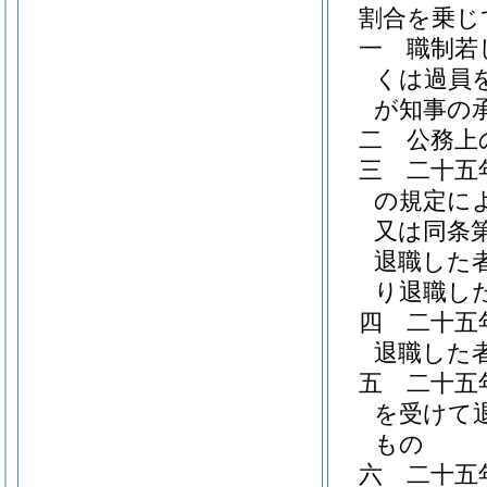
割合を乗じ
一
職制若
くは過員
が知事の
二
公務上
三
二十五
の規定に
又は同条
退職した
り退職し
四
二十五
退職した
五
二十五
を受けて
もの
六
二十五