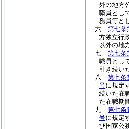
外の地方
職員とし
務員等と
六
第七条
方独立行
以外の地
七
第七条
職員とし
引き続い
八
第七条
号
に規定
続いた在
た在職期
九
第七条
号
に規定
び国家公