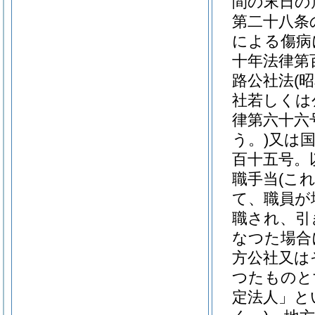
間の末日の
第二十八条
による傷病
十年法律第
路公社法
(
社若しくは
律第六十六
う。)
又は
百十五号。
職手当
(こ
て、職員が
職され、引
なつた場合
方公社又は
つたものと
定法人」と