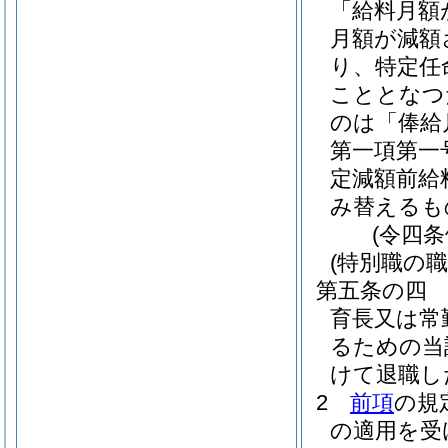
「給料月額
月額が減額
り、特定任
こととなつ
のは「俸給
第一項第一
定減額前給
み替えるも
(令四
(特別職の
第五条の四
育長又は常
るための当
けて退職し
2
前項
の規
の適用を受