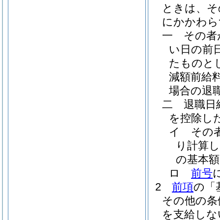
ときは、そ
にかかわら
一
その者
い日の前
たものと
減額前給
場合の退
二
退職日
を控除し
イ
その
り計算
の基本額
ロ
前号
2
前項
の「
その他の条
を支給しな