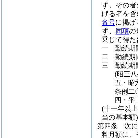
ず、その者
げる者を含
各号
に掲げ
ず、
同項
の
乗じて得た
一
勤続期
二
勤続期
三
勤続期
(昭三
五・昭
条例二
四・平
(十一年以
当の基本額)
第四条
次
料月額に、