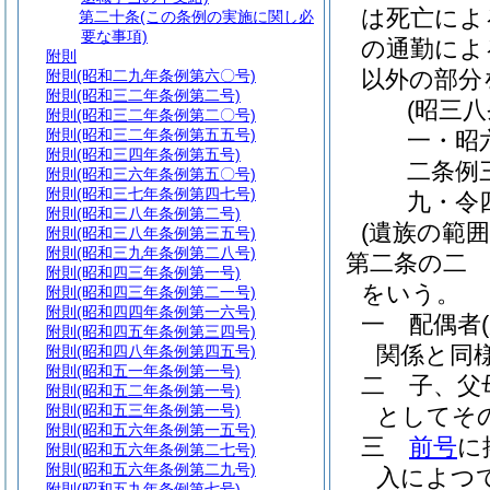
は死亡によ
第二十条
(この条例の実施に関し必
要な事項)
の通勤によ
附則
以外の部分
附則
(昭和二九年条例第六〇号)
附則
(昭和三二年条例第二号)
(昭三
附則
(昭和三二年条例第二〇号)
附則
(昭和三二年条例第五五号)
一・昭
附則
(昭和三四年条例第五号)
二条例
附則
(昭和三六年条例第五〇号)
附則
(昭和三七年条例第四七号)
九・令
附則
(昭和三八年条例第二号)
(遺族の範囲
附則
(昭和三八年条例第三五号)
附則
(昭和三九年条例第二八号)
第二条の二
附則
(昭和四三年条例第一号)
をいう。
附則
(昭和四三年条例第二一号)
附則
(昭和四四年条例第一六号)
一
配偶者
附則
(昭和四五年条例第三四号)
関係と同
附則
(昭和四八年条例第四五号)
附則
(昭和五一年条例第一号)
二
子、父
附則
(昭和五二年条例第一号)
附則
(昭和五三年条例第一号)
としてそ
附則
(昭和五六年条例第一五号)
三
前号
に
附則
(昭和五六年条例第二七号)
附則
(昭和五六年条例第二九号)
入によつ
附則
(昭和五九年条例第七号)