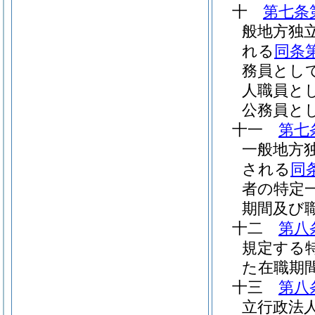
十
第七条
般地方独
れる
同条
務員とし
人職員と
公務員と
十一
第七
一般地方
される
同
者の特定
期間及び
十二
第八
規定する
た在職期
十三
第八
立行政法