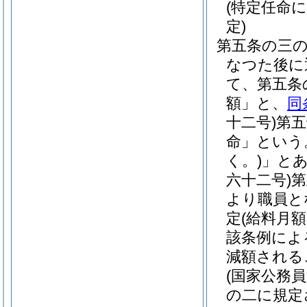
(特定任命
定)
第五条の三
なつた後に
て、第五条
額」と、
同
十二号)
第五
命」という
く。)
」と
六十二号)
第
より職員と
定(給料月
該条例によ
減額される
(国家公務
の二に規定