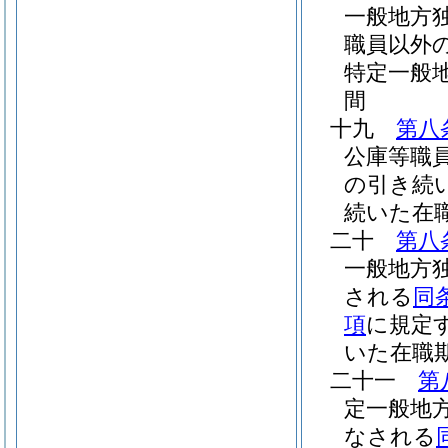
一般地方
職員以外
特定一般
間
十九
第八
公庫等職
の引き続
続いた在
二十
第八
一般地方
される
同
項
に規定
いた在職
二十一
第
定一般地
なされる