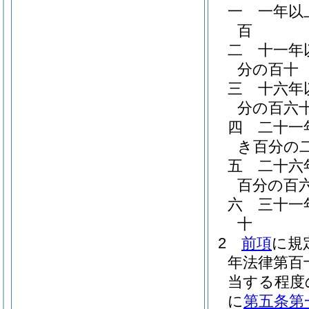
一
一年以
百
二
十一年
分の百十
三
十六年
分の百六
四
二十一
き百分の
五
二十六
百分の百
六
三十一
十
2
前項
に規
年法律第百
当する程度
に
第五条第