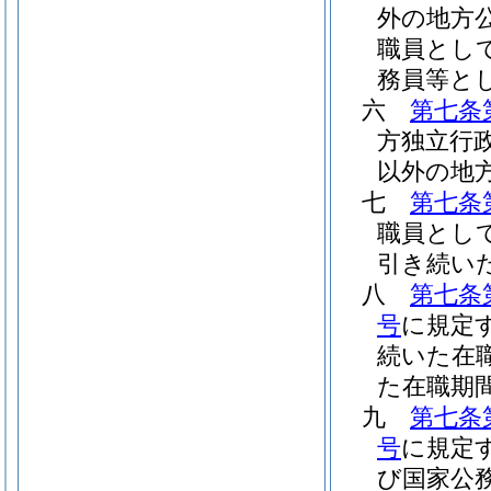
外の地方
職員とし
務員等と
六
第七条
方独立行
以外の地
七
第七条
職員とし
引き続い
八
第七条
号
に規定
続いた在
た在職期
九
第七条
号
に規定
び国家公