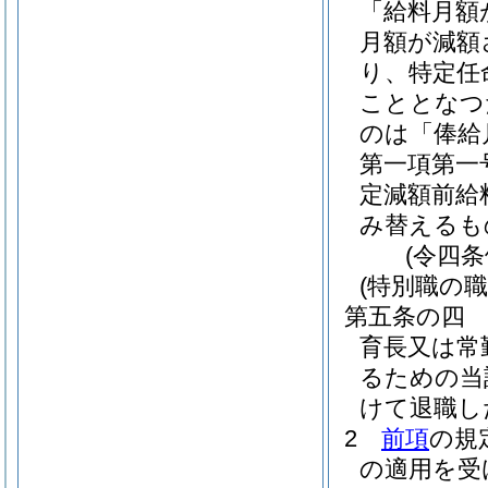
「給料月額
月額が減額
り、特定任
こととなつ
のは「俸給
第一項第一
定減額前給
み替えるも
(令四
(特別職の
第五条の四
育長又は常
るための当
けて退職し
2
前項
の規
の適用を受