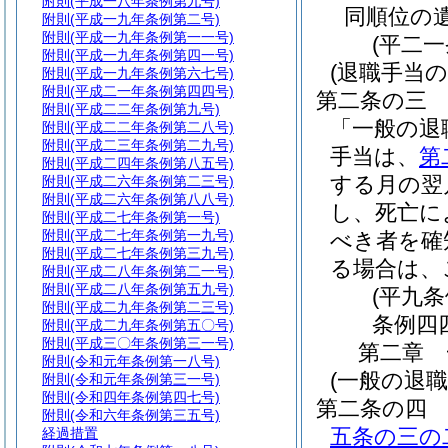
附則
(平成一八年条例第九号)
同順位の
附則
(平成一九年条例第二号)
附則
(平成一九年条例第一一号)
(平二
附則
(平成一九年条例第四一号)
(退職手当の
附則
(平成一九年条例第六七号)
附則
(平成二一年条例第四四号)
第二条の三
附則
(平成二二年条例第九号)
「一般の退
附則
(平成二二年条例第二八号)
附則
(平成二三年条例第二九号)
手当は、
第
附則
(平成二四年条例第八五号)
する月の翌
附則
(平成二六年条例第二三号)
附則
(平成二六年条例第八八号)
し、死亡に
附則
(平成二七年条例第一号)
附則
(平成二七年条例第一九号)
べき者を確
附則
(平成二七年条例第三九号)
る場合は、
附則
(平成二八年条例第二一号)
附則
(平成二八年条例第五九号)
(平九
附則
(平成二九年条例第二三号)
条例四
附則
(平成二九年条例第五〇号)
附則
(平成三〇年条例第三一号)
第二章
附則
(令和元年条例第一八号)
(一般の退職
附則
(令和元年条例第三一号)
附則
(令和四年条例第四七号)
第二条の四
附則
(令和六年条例第三五号)
五条の三の
経過措置