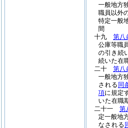
一般地方
職員以外
特定一般
間
十九
第八
公庫等職
の引き続
続いた在
二十
第八
一般地方
される
同
項
に規定
いた在職
二十一
第
定一般地
なされる