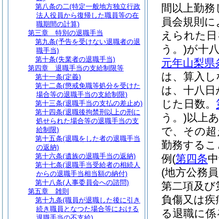
間以上勤務
第八条の二
(特定一般地方独立行政
法人役員から復帰した職員等の在
員会規則に
職期間の計算)
第三章
特別の退職手当
えられた日
第九条
(予告を受けない退職者の退
う。)
が十
職手当)
第十条
(失業者の退職手当)
元年山梨県
第四章
退職手当の支給制限等
は、算入し
第十一条
(定義)
第十二条
(懲戒免職等処分を受けた
は、十八日
場合等の退職手当の支給制限)
じた日数。
第十三条
(退職手当の支払の差止め)
第十四条
(退職後拘禁刑以上の刑に
う。)
以上
処せられた場合等の退職手当の支
で、その超
給制限)
第十五条
(退職をした者の退職手当
勤務するこ
の返納)
第十六条
(遺族の退職手当の返納)
例
(
第四条
中
第十七条
(退職手当受給者の相続人
(地方公務
からの退職手当相当額の納付)
第十八条
(人事委員会への諮問)
第二項及び
第五章
雑則
負傷又は疾
第十九条
(職員が退職した後に引き
続き職員となつた場合等における
る退職に係
退職手当の不支給)