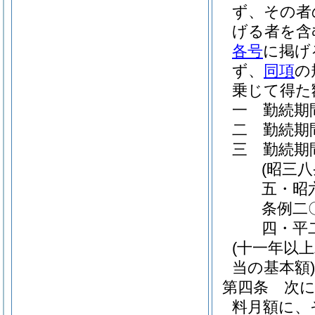
ず、その者
げる者を含
各号
に掲げ
ず、
同項
の
乗じて得た
一
勤続期
二
勤続期
三
勤続期
(昭三
五・昭
条例二
四・平
(十一年以
当の基本額)
第四条
次
料月額に、