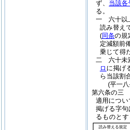
ず、
当該各
る。
一
六十以
読み替え
(
同条
の規
定減額前
乗じて得
二
六十未
ロ
に掲げ
ら当該割
(平一
第六条の三
適用につい
掲げる字句
るものとす
読み替える規定