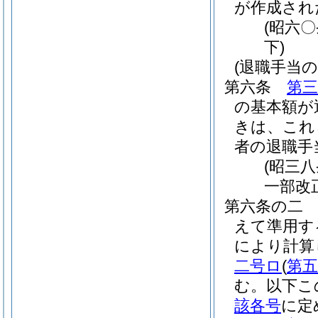
が作成され
(昭六
下)
(退職手当
第六条
第三
の基本額が
きは、これ
者の退職手
(昭三
一部改
第六条の二
えて準用す
により計算
二号ロ
(
第
む。以下こ
該各号
に定