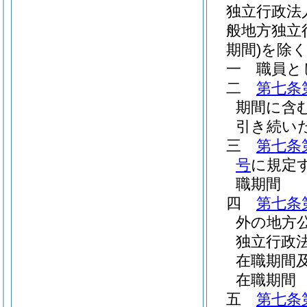
独立行政法
般地方独立
期間)
を除く
一
職員と
二
第七条
期間に含
引き続い
三
第七条
号
に規定
職期間
四
第七条
外の地方
独立行政
在職期間
在職期間
五
第七条