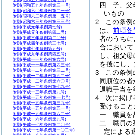
四
子、父
附則
(昭和五九年条例第三一号)
附則
(昭和六〇年条例第二一号)
いもの
附則
(昭和六二年条例第一五号)
2
この条例
附則
(昭和六三年条例第三三号)
附則
(平成元年条例第七号)
は、
前項各
附則
(平成元年条例第四二号)
者のうちに
附則
(平成三年条例第二〇号)
附則
(平成四年条例第三七号)
合において
附則
(平成七年条例第五号)
附則
(平成九年条例第四五号)
し、祖父母
附則
(平成一一年条例第六号)
を後にし、
附則
(平成一一年条例第四三号)
附則
(平成一二年条例第三二号)
3
この条例
附則
(平成一二年条例第五二号)
同順位の者
附則
(平成一二年条例第六〇号)
附則
(平成一二年条例第七九号)
退職手当を
附則
(平成一三年条例第九号)
4
次に掲げ
附則
(平成一五年条例第一七号)
附則
(平成一五年条例第三九号)
受けること
附則
(平成一五年条例第五一号)
一
職員を
附則
(平成一五年条例第六二号)
附則
(平成一六年条例第九号)
二
職員の
附則
(平成一七年条例第二〇号)
附則
(平成一七年条例第一〇二号)
定による