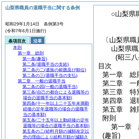
山梨県職員の退職手当に関する条例
○山梨県
昭和29年1月14日 条例第3号
(令和7年6月1日施行)
〔山梨県職
条項目次
沿革
山梨県職
本則
第一章
総則
(昭三
第一条
(趣旨)
第二条
(退職手当の支給)
目次
第二条の二
(遺族の範囲及び順位)
第一章
総
第二条の三
(退職手当の支払)
第二章
一般の退職手当
第二章
一
第二条の四
(一般の退職手当)
第三章
特
第三条
(自己の都合による退職等の
場合の退職手当の基本額)
第四章
退
第四条
(十一年以上二十五年未満勤
第五章
雑
続後の定年退職等の場合の退職手
当の基本額)
附則
第五条
(二十五年以上勤続後の定年
第一章
退職等の場合の退職手当の基本額)
第五条の二
(給料月額の減額改定以
(趣旨)
外の理由により給料月額が減額さ