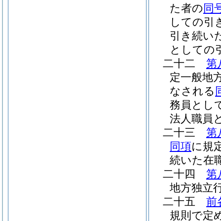
た者の
同
しての引
引き続い
としての
二十二
第
定一般地
なされる
務員とし
法人職員
二十三
第
同項
に規
続いた在
二十四
第
地方独立
二十五
前
規則で定