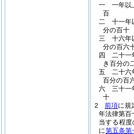
一
一年以
百
二
十一年
分の百十
三
十六年
分の百六
四
二十一
き百分の
五
二十六
百分の百
六
三十一
十
2
前項
に規
年法律第百
当する程度
に
第五条第