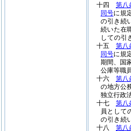
十四
第八
同号
に規
の引き続
続いた在
しての引
十五
第八
同号
に規
期間、国
公庫等職
十六
第八
の地方公
独立行政
十七
第八
員として
の引き続
十八
第八