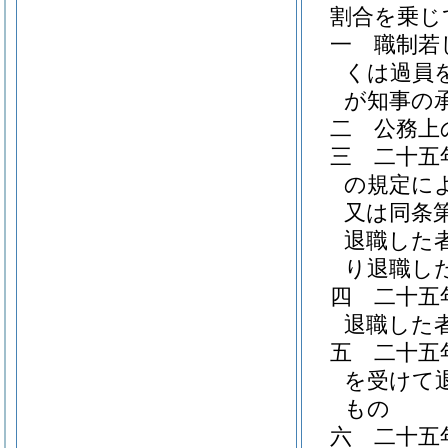
割合を乗じ
一
職制若
くは過員
が知事の
二
公務上
三
二十五
の規定に
又は同条
退職した
り退職し
四
二十五
退職した
五
二十五
を受けて
もの
六
二十五