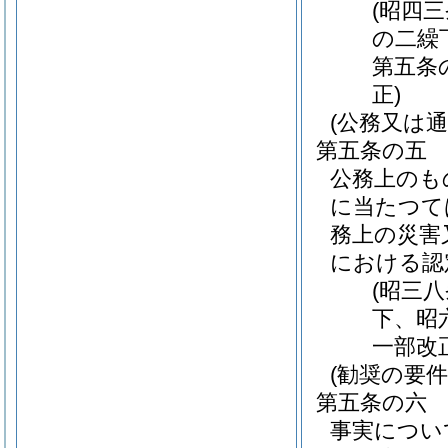
(昭四
の二繰
第五条
正)
(公務又は
第五条の五
公務上のも
に当たつて
務上の災害
における認
(昭三
下、昭
一部改
(勧奨の要件
第五条の六
事実につい