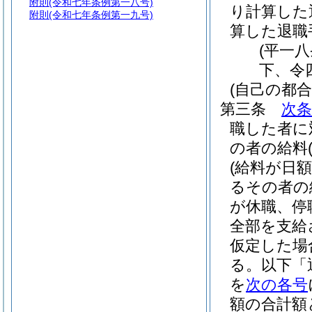
附則
(令和七年条例第一八号)
り計算した
附則
(令和七年条例第一九号)
算した退職
(平一
下、令
(自己の都
第三条
次条
職した者に
の者の給料
(給料が日
るその者の
が休職、停
全部を支給
仮定した場
る。以下「
を
次の各号
額の合計額