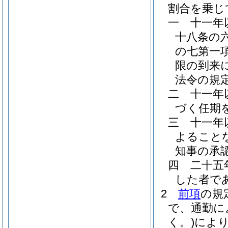
割合を乗じ
一
十一年
十八条の
の七第一
限の到来
法令の規
二
十一年
づく任期
三
十一年
よること
知事の承
四
二十五
した者で
2
前項
の規
で、通勤に
く。)
によ