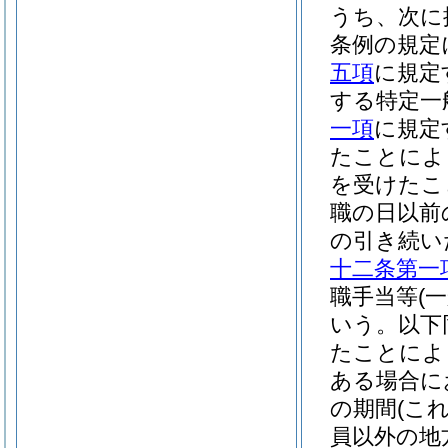
うち、次に
条例の規定
五項
に規定
する特定一
一項
に規定
たことによ
を受けたこ
職の日以前
の引き続い
十二条第一
職手当等
(
いう。以下
たことによ
ある場合に
の期間
(こ
員以外の地