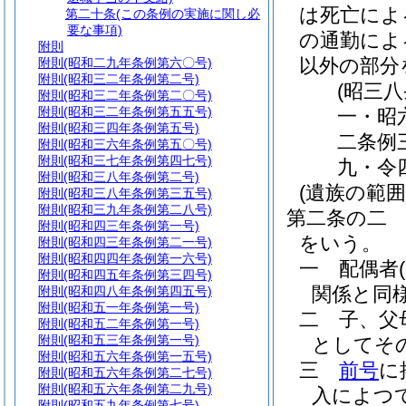
は死亡によ
第二十条
(この条例の実施に関し必
要な事項)
の通勤によ
附則
以外の部分
附則
(昭和二九年条例第六〇号)
附則
(昭和三二年条例第二号)
(昭三
附則
(昭和三二年条例第二〇号)
附則
(昭和三二年条例第五五号)
一・昭
附則
(昭和三四年条例第五号)
二条例
附則
(昭和三六年条例第五〇号)
附則
(昭和三七年条例第四七号)
九・令
附則
(昭和三八年条例第二号)
(遺族の範囲
附則
(昭和三八年条例第三五号)
附則
(昭和三九年条例第二八号)
第二条の二
附則
(昭和四三年条例第一号)
をいう。
附則
(昭和四三年条例第二一号)
附則
(昭和四四年条例第一六号)
一
配偶者
附則
(昭和四五年条例第三四号)
関係と同
附則
(昭和四八年条例第四五号)
附則
(昭和五一年条例第一号)
二
子、父
附則
(昭和五二年条例第一号)
附則
(昭和五三年条例第一号)
としてそ
附則
(昭和五六年条例第一五号)
三
前号
に
附則
(昭和五六年条例第二七号)
附則
(昭和五六年条例第二九号)
入によつ
附則
(昭和五九年条例第七号)