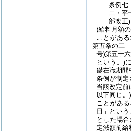
条例七
二・平
部改正)
(給料月額
ことがある
第五条の二
号)
第五十
という。)
礎在職期間
条例が制定
当該改定前
以下同じ。)
ことがある
日」という
とした場合
定減額前給