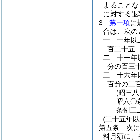
よることな
に対する退
3
第一項
に
合は、次の
一
一年以
百二十五
二
十一年
分の百三
三
十六年
百分の二
(昭三
昭六〇
条例三
(二十五年
第五条
次
料月額に、