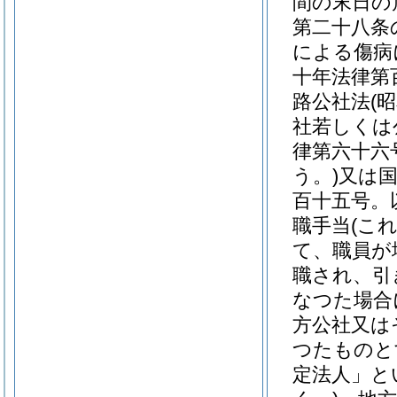
間の末日の
第二十八条
による傷病
十年法律第
路公社法
(
社若しくは
律第六十六
う。)
又は
百十五号。
職手当
(こ
て、職員が
職され、引
なつた場合
方公社又は
つたものと
定法人」と