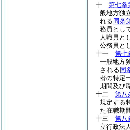
十
第七条
般地方独
れる
同条
務員とし
人職員と
公務員と
十一
第七
一般地方
される
同
者の特定
期間及び
十二
第八
規定する
た在職期
十三
第八
立行政法