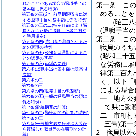
れたことがある場合の退職手当の
第一条
こ
基本額に係る特例)
めることを
第五条の三
(定年前早期退職者に対
する退職手当の基本額に係る特例)
(昭三
第五条の三の二
(特定任命により職
(退職手当の
員となつた後に退職した者に関す
る準用規定)
第二条
こ
第五条の四
(特別職の職員となるた
職員のうち
めの退職の特例)
第五条の五
(公務又は通勤によるこ
(昭和二十
との認定の基準)
な労務に雇
第五条の六
(勧奨の要件)
第六条
(退職手当の基本額の最高限
律第二百九
度額)
第六条の二
く。以下「
第六条の三
による場合
第六条の四
(退職手当の調整額)
第六条の五
(一般の退職手当の額に
一
地方公
係る特例)
て県に勤
第七条
(勤続期間の計算)
第七条の二
(勤続期間の計算の特例)
二
市町村
第七条の三
五号)
第一
第八条
(一般地方独立行政法人等か
ら復帰した職員等の在職期間の計
2
職員以外
算)