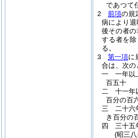
であつて
2
前項
の規
病により退
後その者の
する者を除
る。
3
第一項
に
合は、次の
一
一年以
百五十
二
十一年
百分の百
三
二十六
き百分の
四
三十五
(昭三