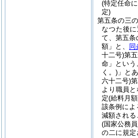
(特定任命
定)
第五条の三
なつた後に
て、第五条
額」と、
同
十二号)
第五
命」という
く。)
」と
六十二号)
第
より職員と
定(給料月
該条例によ
減額される
(国家公務
の二に規定