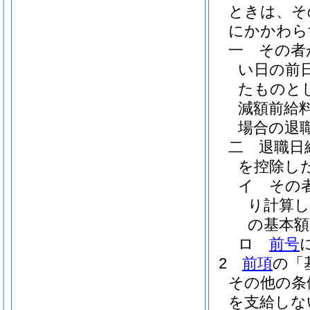
ときは、そ
にかかわら
一
その者
い日の前
たものと
減額前給
場合の退
二
退職日
を控除し
イ
その
り計算
の基本額
ロ
前号
2
前項
の「
その他の条
を支給しな