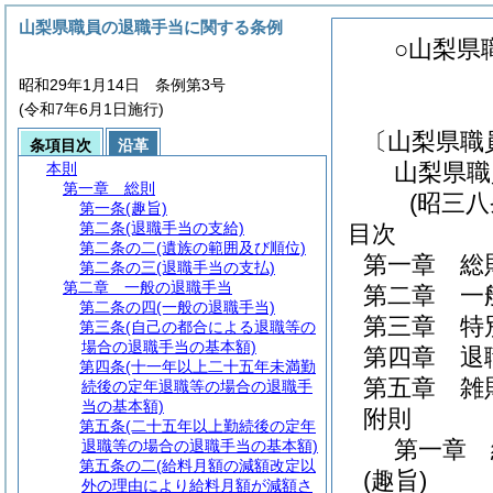
山梨県職員の退職手当に関する条例
○山梨県
昭和29年1月14日 条例第3号
(令和7年6月1日施行)
〔山梨県職
条項目次
沿革
山梨県職
本則
第一章
総則
(昭三
第一条
(趣旨)
第二条
(退職手当の支給)
目次
第二条の二
(遺族の範囲及び順位)
第一章
総
第二条の三
(退職手当の支払)
第二章
一般の退職手当
第二章
一
第二条の四
(一般の退職手当)
第三章
特
第三条
(自己の都合による退職等の
場合の退職手当の基本額)
第四章
退
第四条
(十一年以上二十五年未満勤
第五章
雑
続後の定年退職等の場合の退職手
当の基本額)
附則
第五条
(二十五年以上勤続後の定年
第一章
退職等の場合の退職手当の基本額)
第五条の二
(給料月額の減額改定以
(趣旨)
外の理由により給料月額が減額さ