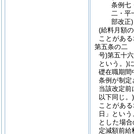
条例七
二・平
部改正)
(給料月額
ことがある
第五条の二
号)
第五十
という。)
礎在職期間
条例が制定
当該改定前
以下同じ。)
ことがある
日」という
とした場合
定減額前給