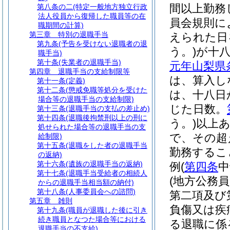
間以上勤務
第八条の二
(特定一般地方独立行政
法人役員から復帰した職員等の在
員会規則に
職期間の計算)
第三章
特別の退職手当
えられた日
第九条
(予告を受けない退職者の退
う。)
が十
職手当)
第十条
(失業者の退職手当)
元年山梨県
第四章
退職手当の支給制限等
は、算入し
第十一条
(定義)
第十二条
(懲戒免職等処分を受けた
は、十八日
場合等の退職手当の支給制限)
じた日数。
第十三条
(退職手当の支払の差止め)
第十四条
(退職後拘禁刑以上の刑に
う。)
以上
処せられた場合等の退職手当の支
で、その超
給制限)
第十五条
(退職をした者の退職手当
勤務するこ
の返納)
第十六条
(遺族の退職手当の返納)
例
(
第四条
中
第十七条
(退職手当受給者の相続人
(地方公務
からの退職手当相当額の納付)
第十八条
(人事委員会への諮問)
第二項及び
第五章
雑則
負傷又は疾
第十九条
(職員が退職した後に引き
続き職員となつた場合等における
る退職に係
退職手当の不支給)