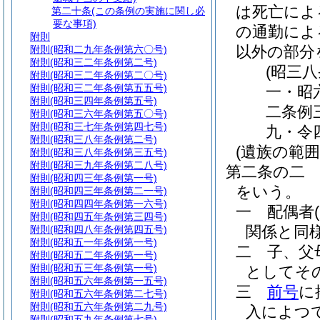
は死亡によ
第二十条
(この条例の実施に関し必
要な事項)
の通勤によ
附則
以外の部分
附則
(昭和二九年条例第六〇号)
附則
(昭和三二年条例第二号)
(昭三
附則
(昭和三二年条例第二〇号)
附則
(昭和三二年条例第五五号)
一・昭
附則
(昭和三四年条例第五号)
二条例
附則
(昭和三六年条例第五〇号)
附則
(昭和三七年条例第四七号)
九・令
附則
(昭和三八年条例第二号)
(遺族の範囲
附則
(昭和三八年条例第三五号)
附則
(昭和三九年条例第二八号)
第二条の二
附則
(昭和四三年条例第一号)
をいう。
附則
(昭和四三年条例第二一号)
附則
(昭和四四年条例第一六号)
一
配偶者
附則
(昭和四五年条例第三四号)
関係と同
附則
(昭和四八年条例第四五号)
附則
(昭和五一年条例第一号)
二
子、父
附則
(昭和五二年条例第一号)
附則
(昭和五三年条例第一号)
としてそ
附則
(昭和五六年条例第一五号)
三
前号
に
附則
(昭和五六年条例第二七号)
附則
(昭和五六年条例第二九号)
入によつ
附則
(昭和五九年条例第七号)