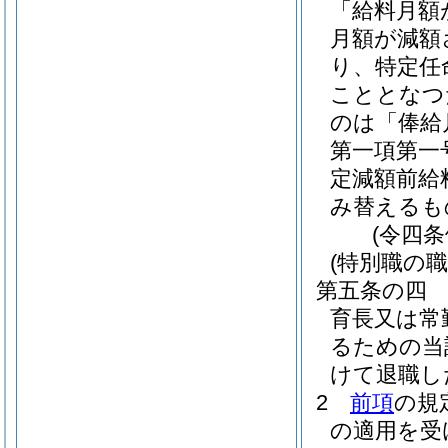
「給料月額
月額が減額
り、特定任
こととなつ
のは「俸給
第一項第一
定減額前給
み替えるも
(令四
(特別職の
第五条の四
育長又は常
るための当
けて退職し
2
前項
の規
の適用を受