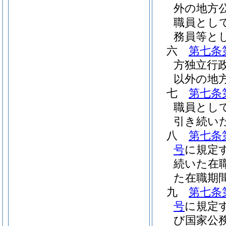
外の地方
職員とし
務員等と
六
第七条
方独立行
以外の地
七
第七条
職員とし
引き続い
八
第七条
号
に規定
続いた在
た在職期
九
第七条
号
に規定
び国家公