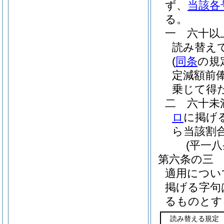
ず、
当該各
る。
一
六十以
読み替え
(
同条
の規
定減額前
乗じて得
二
六十未
ロ
に掲げ
ら当該割
(平一
第六条の三
適用につい
掲げる字句
るものとす
読み替える規定