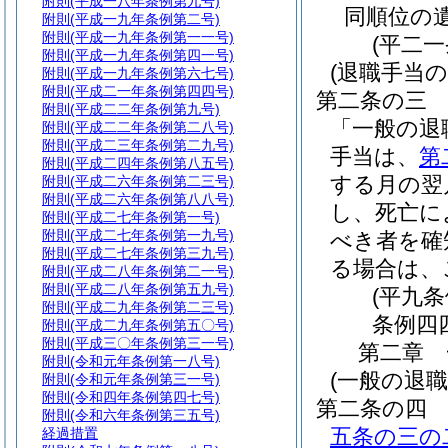
附則
(平成一八年条例第九号)
同順位の
附則
(平成一九年条例第二号)
附則
(平成一九年条例第一一号)
(平二
附則
(平成一九年条例第四一号)
(退職手当の
附則
(平成一九年条例第六七号)
附則
(平成二一年条例第四四号)
第二条の三
附則
(平成二二年条例第九号)
「一般の退
附則
(平成二二年条例第二八号)
附則
(平成二三年条例第二九号)
手当は、
第
附則
(平成二四年条例第八五号)
する月の翌
附則
(平成二六年条例第二三号)
附則
(平成二六年条例第八八号)
し、死亡に
附則
(平成二七年条例第一号)
附則
(平成二七年条例第一九号)
べき者を確
附則
(平成二七年条例第三九号)
る場合は、
附則
(平成二八年条例第二一号)
附則
(平成二八年条例第五九号)
(平九
附則
(平成二九年条例第二三号)
条例四
附則
(平成二九年条例第五〇号)
附則
(平成三〇年条例第三一号)
第二章
附則
(令和元年条例第一八号)
(一般の退職
附則
(令和元年条例第三一号)
附則
(令和四年条例第四七号)
第二条の四
附則
(令和六年条例第三五号)
五条の三の
経過措置