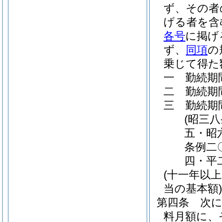
ず、その者
げる者を含
各号
に掲げ
ず、
同項
の
乗じて得た
一
勤続期
二
勤続期
三
勤続期
(昭三
五・昭
条例二
四・平
(十一年以
当の基本額)
第四条
次
料月額に、