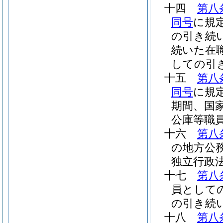
十四
第八
同号
に規
の引き続
続いた在
しての引
十五
第八
同号
に規
期間、国
公庫等職
十六
第八
の地方公
独立行政
十七
第八
員として
の引き続
十八
第八