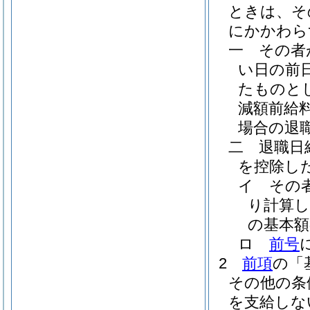
ときは、そ
にかかわら
一
その者
い日の前
たものと
減額前給
場合の退
二
退職日
を控除し
イ
その
り計算
の基本額
ロ
前号
2
前項
の「
その他の条
を支給しな