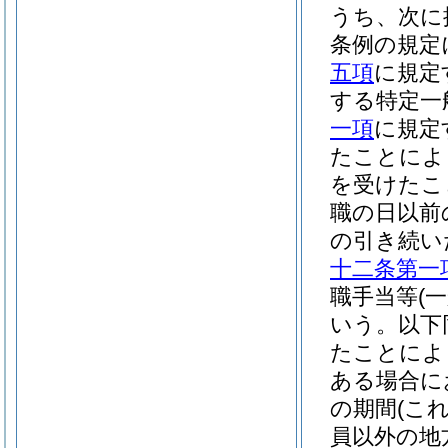
うち、次に
条例の規定
五項
に規定
する特定一
一項
に規定
たことによ
を受けたこ
職の日以前
の引き続い
十二条第一
職手当等
(
いう。以下
たことによ
ある場合に
の期間
(こ
員以外の地