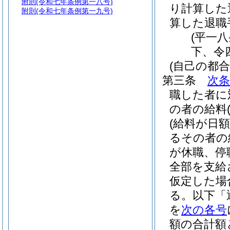
附則
(令和七年条例第一八号)
り計算した
附則
(令和七年条例第一九号)
算した退職
(平一
下、令
(自己の都
第三条
次条
職した者に
の者の給料
(給料が日
るその者の
が休職、停
全部を支給
仮定した場
る。以下「
を
次の各号
額の合計額