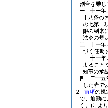
割合を乗じ
一
十一年
十八条の
の七第一
限の到来
法令の規
二
十一年
づく任期
三
十一年
よること
知事の承
四
二十五
した者で
2
前項
の規
で、通勤に
く。)
によ