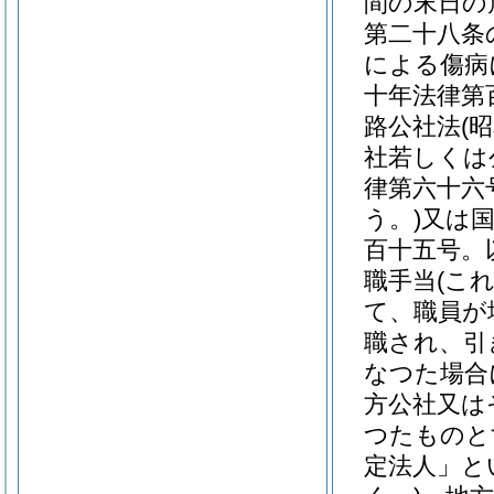
間の末日の
第二十八条
による傷病
十年法律第
路公社法
(
社若しくは
律第六十六
う。)
又は
百十五号。
職手当
(こ
て、職員が
職され、引
なつた場合
方公社又は
つたものと
定法人」と