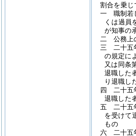
割合を乗じ
一
職制若
くは過員
が知事の
二
公務上
三
二十五
の規定に
又は同条
退職した
り退職し
四
二十五
退職した
五
二十五
を受けて
もの
六
二十五