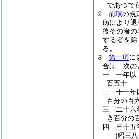
であつて
2
前項
の規
病により退
後その者の
する者を除
る。
3
第一項
に
合は、次の
一
一年以
百五十
二
十一年
百分の百
三
二十六
き百分の
四
三十五
(昭三