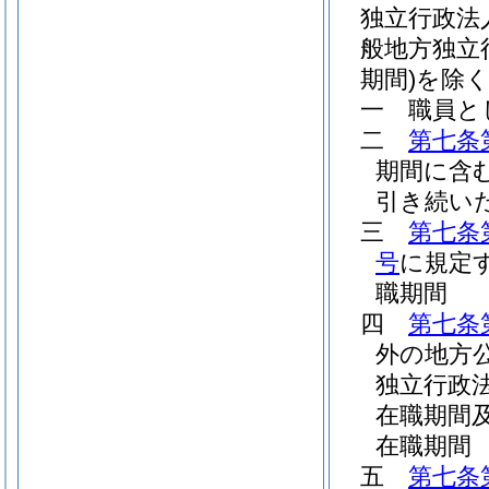
独立行政法
般地方独立
期間)
を除く
一
職員と
二
第七条
期間に含
引き続い
三
第七条
号
に規定
職期間
四
第七条
外の地方
独立行政
在職期間
在職期間
五
第七条