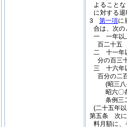
よることな
に対する退
3
第一項
に
合は、次の
一
一年以
百二十五
二
十一年
分の百三
三
十六年
百分の二
(昭三
昭六〇
条例三
(二十五年
第五条
次
料月額に、