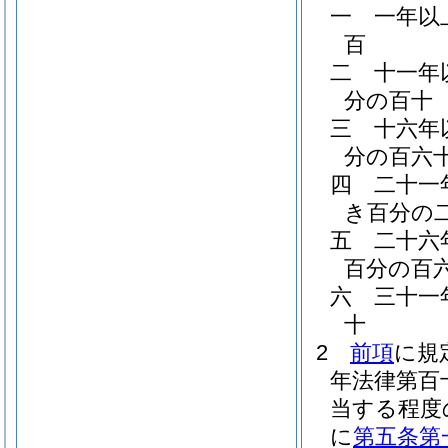
一
一年以
百
二
十一年
分の百十
三
十六年
分の百六
四
二十一
き百分の
五
二十六
百分の百
六
三十一
十
2
前項
に規
年法律第百
当する程度
に
第五条第