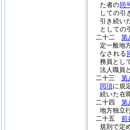
た者の
同
しての引
引き続い
としての
二十二
第
定一般地
なされる
務員とし
法人職員
二十三
第
同項
に規
続いた在
二十四
第
地方独立
二十五
前
規則で定