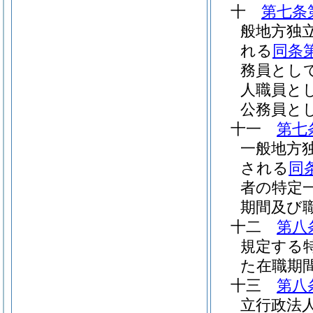
十
第七条
般地方独
れる
同条
務員とし
人職員と
公務員と
十一
第七
一般地方
される
同
者の特定
期間及び
十二
第八
規定する
た在職期
十三
第八
立行政法