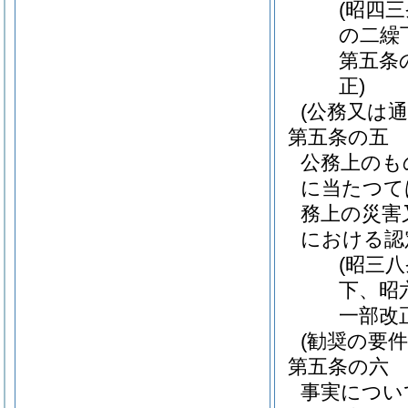
(昭四
の二繰
第五条
正)
(公務又は
第五条の五
公務上のも
に当たつて
務上の災害
における認
(昭三
下、昭
一部改
(勧奨の要件
第五条の六
事実につい