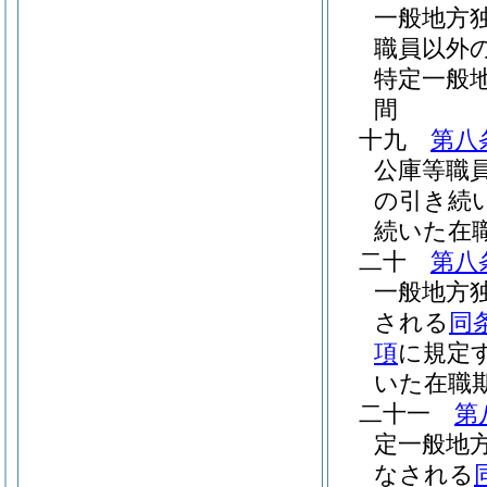
一般地方
職員以外
特定一般
間
十九
第八
公庫等職
の引き続
続いた在
二十
第八
一般地方
される
同
項
に規定
いた在職
二十一
第
定一般地
なされる