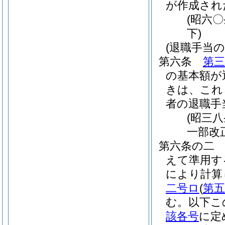
が作成され
(昭六
下)
(退職手当
第六条
第三
の基本額が
きは、これ
者の退職手
(昭三
一部改
第六条の二
えて準用す
により計算
二号ロ
(
第
む。以下こ
該各号
に定