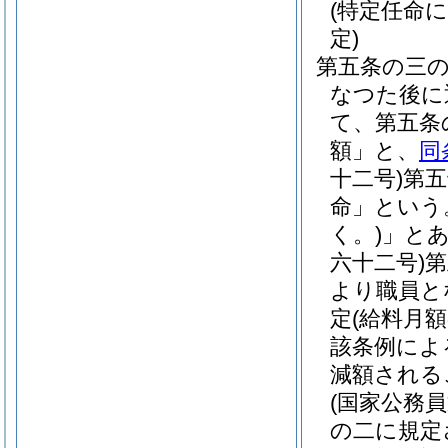
(特定任命
定)
第五条の三
なつた後に
て、第五条
額」と、
同
十二号)
第五
命」という
く。)
」と
六十二号)
第
より職員と
定(給料月
該条例によ
減額される
(国家公務
の二に規定