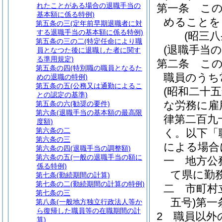
れたことがある場合の退職手当の
第一条
こ
基本額に係る特例)
めることを
第五条の三
(定年前早期退職者に対
する退職手当の基本額に係る特例)
(昭三
第五条の三の二
(特定任命により職
(退職手当の
員となつた後に退職した者に関す
る準用規定)
第二条
こ
第五条の四
(特別職の職員となるた
職員のうち
めの退職の特例)
第五条の五
(公務又は通勤によるこ
(昭和二十
との認定の基準)
な労務に雇
第五条の六
(勧奨の要件)
第六条
(退職手当の基本額の最高限
律第二百九
度額)
第六条の二
く。以下「
第六条の三
による場合
第六条の四
(退職手当の調整額)
第六条の五
(一般の退職手当の額に
一
地方公
係る特例)
て県に勤
第七条
(勤続期間の計算)
第七条の二
(勤続期間の計算の特例)
二
市町村
第七条の三
五号)
第一
第八条
(一般地方独立行政法人等か
ら復帰した職員等の在職期間の計
2
職員以外
算)