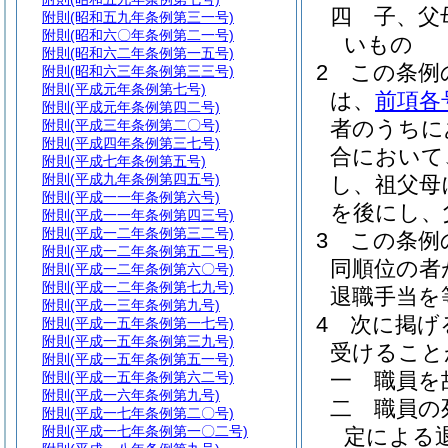
四
子、父
附則
(昭和五九年条例第三一号)
附則
(昭和六〇年条例第二一号)
いもの
附則
(昭和六二年条例第一五号)
2
この条例
附則
(昭和六三年条例第三三号)
附則
(平成元年条例第七号)
は、
前項各
附則
(平成元年条例第四二号)
者のうちに
附則
(平成三年条例第二〇号)
附則
(平成四年条例第三七号)
合において
附則
(平成七年条例第五号)
附則
(平成九年条例第四五号)
し、祖父母
附則
(平成一一年条例第六号)
を後にし、
附則
(平成一一年条例第四三号)
附則
(平成一二年条例第三二号)
3
この条例
附則
(平成一二年条例第五二号)
同順位の者
附則
(平成一二年条例第六〇号)
附則
(平成一二年条例第七九号)
退職手当を
附則
(平成一三年条例第九号)
4
次に掲げ
附則
(平成一五年条例第一七号)
附則
(平成一五年条例第三九号)
受けること
附則
(平成一五年条例第五一号)
一
職員を
附則
(平成一五年条例第六二号)
附則
(平成一六年条例第九号)
二
職員の
附則
(平成一七年条例第二〇号)
附則
(平成一七年条例第一〇二号)
定による