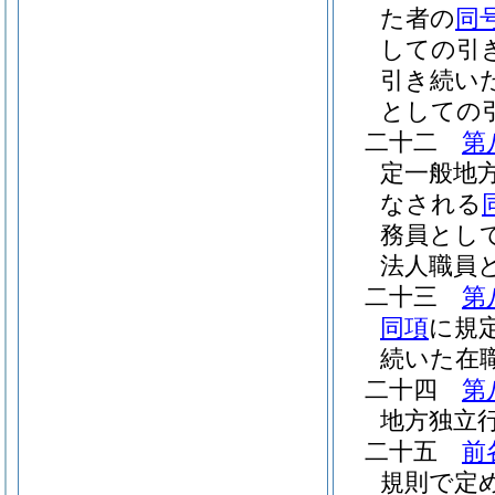
た者の
同
しての引
引き続い
としての
二十二
第
定一般地
なされる
務員とし
法人職員
二十三
第
同項
に規
続いた在
二十四
第
地方独立
二十五
前
規則で定