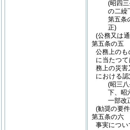
(昭四
の二繰
第五条
正)
(公務又は
第五条の五
公務上のも
に当たつて
務上の災害
における認
(昭三
下、昭
一部改
(勧奨の要件
第五条の六
事実につい