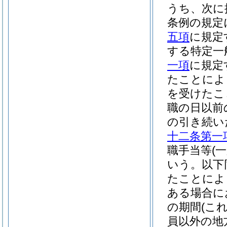
うち、次に
条例の規定
五項
に規定
する特定一
一項
に規定
たことによ
を受けたこ
職の日以前
の引き続い
十二条第一
職手当等
(
いう。以下
たことによ
ある場合に
の期間
(こ
員以外の地