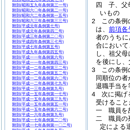
四
子、父
附則
(昭和五九年条例第三一号)
附則
(昭和六〇年条例第二一号)
いもの
附則
(昭和六二年条例第一五号)
2
この条例
附則
(昭和六三年条例第三三号)
附則
(平成元年条例第七号)
は、
前項各
附則
(平成元年条例第四二号)
者のうちに
附則
(平成三年条例第二〇号)
附則
(平成四年条例第三七号)
合において
附則
(平成七年条例第五号)
附則
(平成九年条例第四五号)
し、祖父母
附則
(平成一一年条例第六号)
を後にし、
附則
(平成一一年条例第四三号)
附則
(平成一二年条例第三二号)
3
この条例
附則
(平成一二年条例第五二号)
同順位の者
附則
(平成一二年条例第六〇号)
附則
(平成一二年条例第七九号)
退職手当を
附則
(平成一三年条例第九号)
4
次に掲げ
附則
(平成一五年条例第一七号)
附則
(平成一五年条例第三九号)
受けること
附則
(平成一五年条例第五一号)
一
職員を
附則
(平成一五年条例第六二号)
附則
(平成一六年条例第九号)
二
職員の
附則
(平成一七年条例第二〇号)
附則
(平成一七年条例第一〇二号)
定による