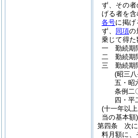
ず、その者
げる者を含
各号
に掲げ
ず、
同項
の
乗じて得た
一
勤続期
二
勤続期
三
勤続期
(昭三
五・昭
条例二
四・平
(十一年以
当の基本額)
第四条
次
料月額に、