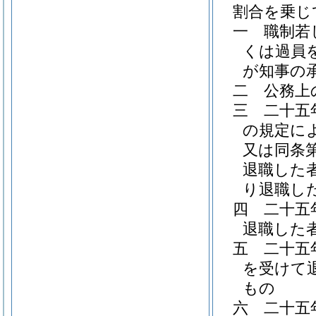
割合を乗じ
一
職制若
くは過員
が知事の
二
公務上
三
二十五
の規定に
又は同条
退職した
り退職し
四
二十五
退職した
五
二十五
を受けて
もの
六
二十五