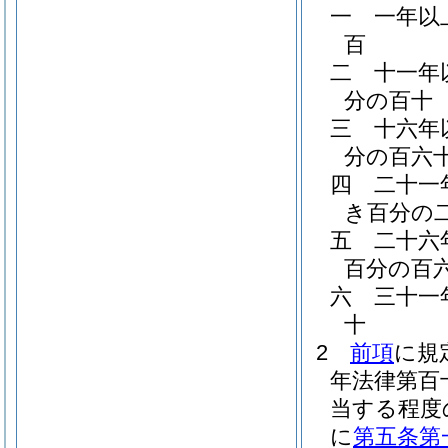
一
一年以
百
二
十一年
分の百十
三
十六年
分の百六
四
二十一
き百分の
五
二十六
百分の百
六
三十一
十
2
前項
に規
年法律第百
当する程度
に
第五条第