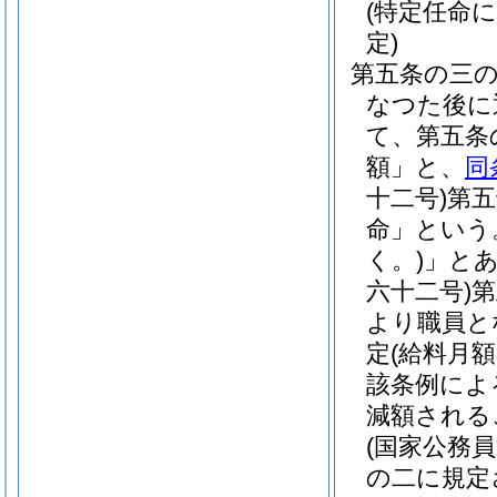
(特定任命
定)
第五条の三
なつた後に
て、第五条
額」と、
同
十二号)
第五
命」という
く。)
」と
六十二号)
第
より職員と
定(給料月
該条例によ
減額される
(国家公務
の二に規定