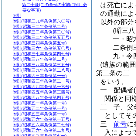
は死亡によ
第二十条
(この条例の実施に関し必
要な事項)
の通勤によ
附則
以外の部分
附則
(昭和二九年条例第六〇号)
附則
(昭和三二年条例第二号)
(昭三
附則
(昭和三二年条例第二〇号)
附則
(昭和三二年条例第五五号)
一・昭
附則
(昭和三四年条例第五号)
二条例
附則
(昭和三六年条例第五〇号)
附則
(昭和三七年条例第四七号)
九・令
附則
(昭和三八年条例第二号)
(遺族の範囲
附則
(昭和三八年条例第三五号)
附則
(昭和三九年条例第二八号)
第二条の二
附則
(昭和四三年条例第一号)
をいう。
附則
(昭和四三年条例第二一号)
附則
(昭和四四年条例第一六号)
一
配偶者
附則
(昭和四五年条例第三四号)
関係と同
附則
(昭和四八年条例第四五号)
附則
(昭和五一年条例第一号)
二
子、父
附則
(昭和五二年条例第一号)
附則
(昭和五三年条例第一号)
としてそ
附則
(昭和五六年条例第一五号)
三
前号
に
附則
(昭和五六年条例第二七号)
附則
(昭和五六年条例第二九号)
入によつ
附則
(昭和五九年条例第七号)