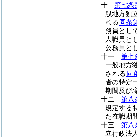
十
第七条
般地方独
れる
同条
務員とし
人職員と
公務員と
十一
第七
一般地方
される
同
者の特定
期間及び
十二
第八
規定する
た在職期
十三
第八
立行政法