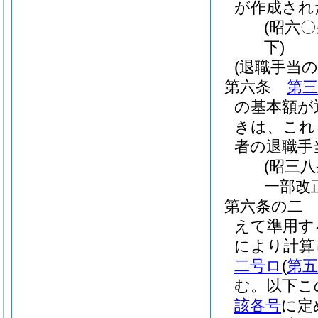
が作成され
(昭六
下)
(退職手当
第六条
第三
の基本額が
きは、これ
者の退職手
(昭三
一部改
第六条の二
えて準用す
により計算
二号ロ
(
第
む。以下こ
該各号
に定