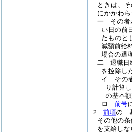
ときは、そ
にかかわら
一
その者
い日の前
たものと
減額前給
場合の退
二
退職日
を控除し
イ
その
り計算
の基本額
ロ
前号
2
前項
の「
その他の条
を支給しな