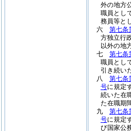
外の地方
職員とし
務員等と
六
第七条
方独立行
以外の地
七
第七条
職員とし
引き続い
八
第七条
号
に規定
続いた在
た在職期
九
第七条
号
に規定
び国家公