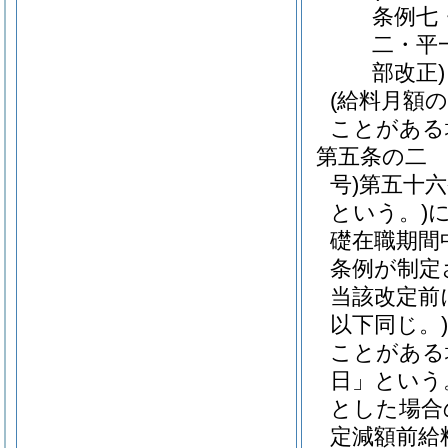
条例七
二・平
部改正)
(給料月額
ことがある
第五条の二
号)
第五十
という。)
礎在職期間
条例が制定
当該改定前
以下同じ。)
ことがある
日」という
とした場合
定減額前給