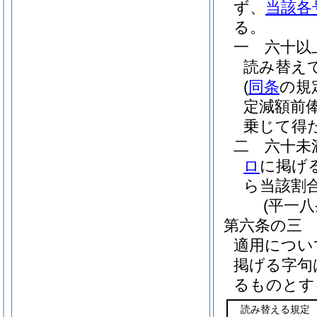
ず、
当該各
る。
一
六十以
読み替え
(
同条
の規
定減額前
乗じて得
二
六十未
ロ
に掲げ
ら当該割
(平一
第六条の三
適用につい
掲げる字句
るものとす
読み替える規定