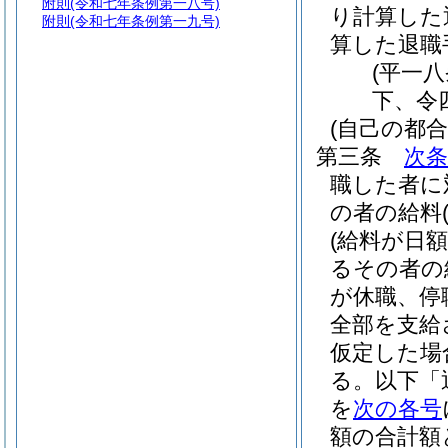
附則
(令和七年条例第一八号)
り計算した
附則
(令和七年条例第一九号)
算した退職
(平一
下、令
(自己の都
第三条
次条
職した者に
の者の給料
(給料が日
るその者の
が休職、停
全部を支給
仮定した場
る。以下「
を
次の各号
額の合計額