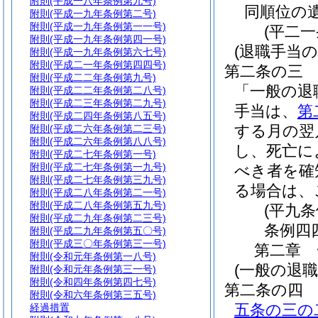
附則
(平成一八年条例第九号)
同順位の
附則
(平成一九年条例第二号)
附則
(平成一九年条例第一一号)
(平二
附則
(平成一九年条例第四一号)
(退職手当の
附則
(平成一九年条例第六七号)
附則
(平成二一年条例第四四号)
第二条の三
附則
(平成二二年条例第九号)
「一般の退
附則
(平成二二年条例第二八号)
附則
(平成二三年条例第二九号)
手当は、
第
附則
(平成二四年条例第八五号)
する月の翌
附則
(平成二六年条例第二三号)
附則
(平成二六年条例第八八号)
し、死亡に
附則
(平成二七年条例第一号)
附則
(平成二七年条例第一九号)
べき者を確
附則
(平成二七年条例第三九号)
る場合は、
附則
(平成二八年条例第二一号)
附則
(平成二八年条例第五九号)
(平九
附則
(平成二九年条例第二三号)
条例四
附則
(平成二九年条例第五〇号)
附則
(平成三〇年条例第三一号)
第二章
附則
(令和元年条例第一八号)
(一般の退職
附則
(令和元年条例第三一号)
附則
(令和四年条例第四七号)
第二条の四
附則
(令和六年条例第三五号)
五条の三の
経過措置