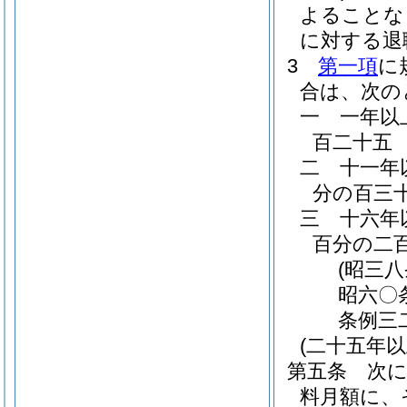
よることな
に対する退
3
第一項
に
合は、次の
一
一年以
百二十五
二
十一年
分の百三
三
十六年
百分の二
(昭三
昭六〇
条例三
(二十五年
第五条
次
料月額に、