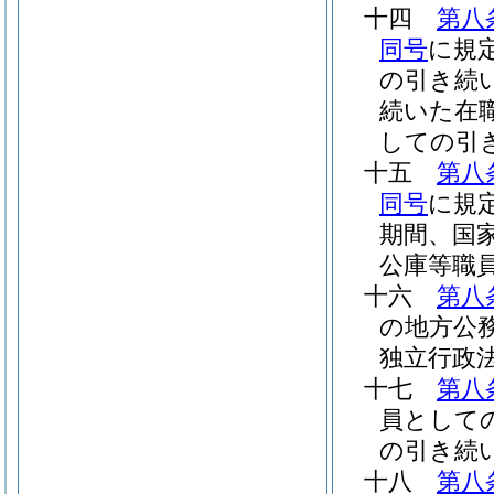
十四
第八
同号
に規
の引き続
続いた在
しての引
十五
第八
同号
に規
期間、国
公庫等職
十六
第八
の地方公
独立行政
十七
第八
員として
の引き続
十八
第八