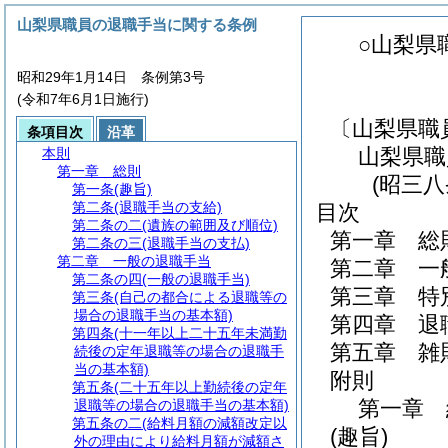
山梨県職員の退職手当に関する条例
○山梨県
昭和29年1月14日 条例第3号
(令和7年6月1日施行)
〔山梨県職
条項目次
沿革
山梨県職
本則
第一章
総則
(昭三
第一条
(趣旨)
第二条
(退職手当の支給)
目次
第二条の二
(遺族の範囲及び順位)
第一章
総
第二条の三
(退職手当の支払)
第二章
一般の退職手当
第二章
一
第二条の四
(一般の退職手当)
第三章
特
第三条
(自己の都合による退職等の
場合の退職手当の基本額)
第四章
退
第四条
(十一年以上二十五年未満勤
第五章
雑
続後の定年退職等の場合の退職手
当の基本額)
附則
第五条
(二十五年以上勤続後の定年
第一章
退職等の場合の退職手当の基本額)
第五条の二
(給料月額の減額改定以
(趣旨)
外の理由により給料月額が減額さ