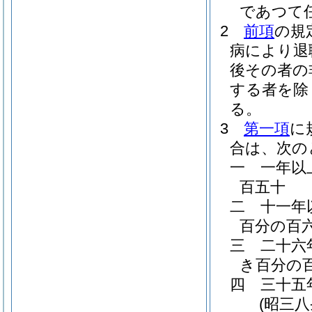
であつて
2
前項
の規
病により退
後その者の
する者を除
る。
3
第一項
に
合は、次の
一
一年以
百五十
二
十一年
百分の百
三
二十六
き百分の
四
三十五
(昭三