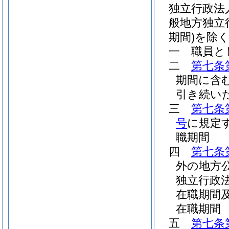
独立行政法
般地方独立
期間)
を除く
一
職員と
二
第七条
期間に含
引き続い
三
第七条
号
に規定
職期間
四
第七条
外の地方
独立行政
在職期間
在職期間
五
第七条