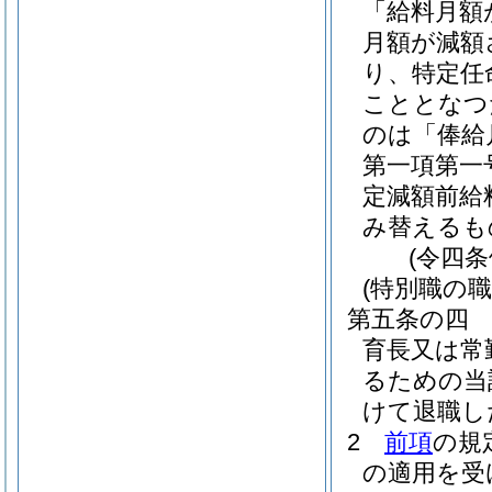
「給料月額
月額が減額
り、特定任
こととなつ
のは「俸給
第一項第一
定減額前給
み替えるも
(令四
(特別職の
第五条の四
育長又は常
るための当
けて退職し
2
前項
の規
の適用を受