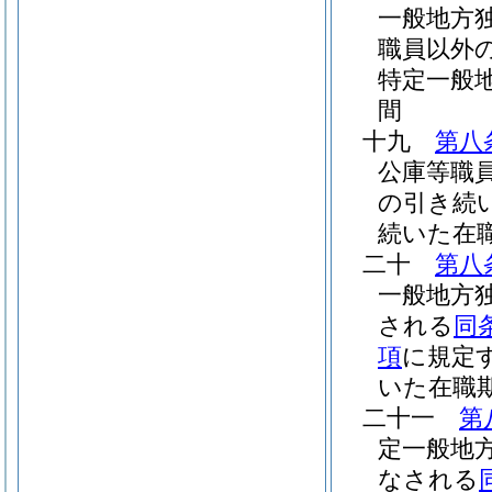
一般地方
職員以外
特定一般
間
十九
第八
公庫等職
の引き続
続いた在
二十
第八
一般地方
される
同
項
に規定
いた在職
二十一
第
定一般地
なされる