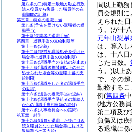
間以上勤務
第八条の二
(特定一般地方独立行政
法人役員から復帰した職員等の在
員会規則に
職期間の計算)
第三章
特別の退職手当
えられた日
第九条
(予告を受けない退職者の退
う。)
が十
職手当)
第十条
(失業者の退職手当)
元年山梨県
第四章
退職手当の支給制限等
は、算入し
第十一条
(定義)
第十二条
(懲戒免職等処分を受けた
は、十八日
場合等の退職手当の支給制限)
じた日数。
第十三条
(退職手当の支払の差止め)
第十四条
(退職後拘禁刑以上の刑に
う。)
以上
処せられた場合等の退職手当の支
で、その超
給制限)
第十五条
(退職をした者の退職手当
勤務するこ
の返納)
第十六条
(遺族の退職手当の返納)
例
(
第四条
中
第十七条
(退職手当受給者の相続人
(地方公務
からの退職手当相当額の納付)
第十八条
(人事委員会への諮問)
第二項及び
第五章
雑則
負傷又は疾
第十九条
(職員が退職した後に引き
続き職員となつた場合等における
る退職に係
退職手当の不支給)