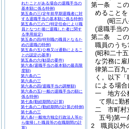
れたことがある場合の退職手当の
第一条
こ
基本額に係る特例)
めることを
第五条の三
(定年前早期退職者に対
する退職手当の基本額に係る特例)
(昭三
第五条の三の二
(特定任命により職
(退職手当の
員となつた後に退職した者に関す
る準用規定)
第二条
こ
第五条の四
(特別職の職員となるた
職員のうち
めの退職の特例)
第五条の五
(公務又は通勤によるこ
(昭和二十
との認定の基準)
な労務に雇
第五条の六
(勧奨の要件)
第六条
(退職手当の基本額の最高限
律第二百九
度額)
第六条の二
く。以下「
第六条の三
による場合
第六条の四
(退職手当の調整額)
第六条の五
(一般の退職手当の額に
一
地方公
係る特例)
て県に勤
第七条
(勤続期間の計算)
第七条の二
(勤続期間の計算の特例)
二
市町村
第七条の三
五号)
第一
第八条
(一般地方独立行政法人等か
ら復帰した職員等の在職期間の計
2
職員以外
算)