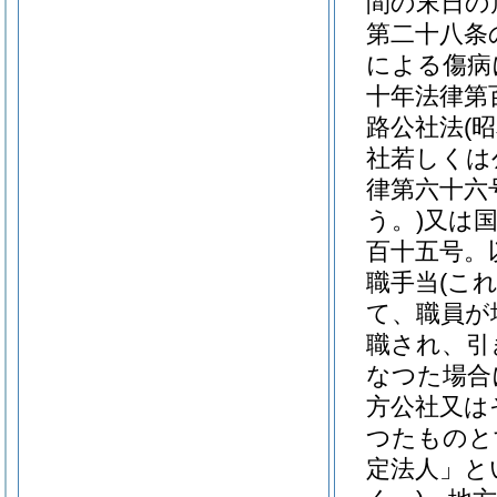
間の末日の
第二十八条
による傷病
十年法律第
路公社法
(
社若しくは
律第六十六
う。)
又は
百十五号。
職手当
(こ
て、職員が
職され、引
なつた場合
方公社又は
つたものと
定法人」と