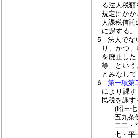
る法人税額
規定にかか
人課税信託
に課する。
5
法人でな
り、かつ、
を廃止した
等」という
とみなして
6
第一項第
により課す
民税を課す
(昭三
五九条
二二・
七・平