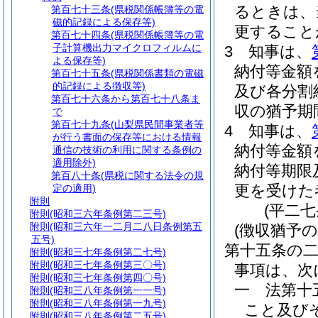
るときは、
第百七十三条
(県税関係帳簿等の電
磁的記録による保存等)
更すること
第百七十四条
(県税関係帳簿等の電
子計算機出力マイクロフィルムに
3
知事は、
よる保存等)
納付等金額
第百七十五条
(県税関係書類の電磁
的記録による徴収等)
及び各分割
第百七十六条から第百七十八条ま
収の猶予期
で
第百七十九条
(山梨県民間事業者等
4
知事は、
が行う書面の保存等における情報
納付等金額
通信の技術の利用に関する条例の
適用除外)
納付等期限
第百八十条
(県税に関する法令の規
更を受けた
定の適用)
附則
(平二
附則
(昭和三六年条例第二三号)
附則
(昭和三六年一二月二八日条例第五
(徴収猶予の
五号)
第十五条の
附則
(昭和三七年条例第二七号)
附則
(昭和三七年条例第三〇号)
事項は、次
附則
(昭和三七年条例第四〇号)
一
法第十
附則
(昭和三八年条例第一一号)
附則
(昭和三八年条例第一九号)
こと及び
附則
(昭和三八年条例第二五号)