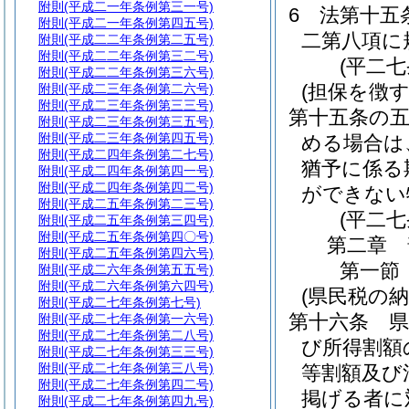
附則
(平成二一年条例第三一号)
6
法第十五
附則
(平成二一年条例第四五号)
二第八項に
附則
(平成二二年条例第二五号)
附則
(平成二二年条例第三二号)
(平二
附則
(平成二二年条例第三六号)
(担保を徴
附則
(平成二三年条例第二六号)
附則
(平成二三年条例第三三号)
第十五条の
附則
(平成二三年条例第三五号)
附則
(平成二三年条例第四五号)
める場合は
附則
(平成二四年条例第二七号)
猶予に係る
附則
(平成二四年条例第四一号)
附則
(平成二四年条例第四二号)
ができない
附則
(平成二五年条例第二三号)
(平二
附則
(平成二五年条例第三四号)
附則
(平成二五年条例第四〇号)
第二章
附則
(平成二五年条例第四六号)
第一節
附則
(平成二六年条例第五五号)
附則
(平成二六年条例第六四号)
(県民税の納
附則
(平成二七年条例第七号)
第十六条
附則
(平成二七年条例第一六号)
附則
(平成二七年条例第二八号)
び所得割額
附則
(平成二七年条例第三三号)
附則
(平成二七年条例第三八号)
等割額及び
附則
(平成二七年条例第四二号)
掲げる者に
附則
(平成二七年条例第四九号)