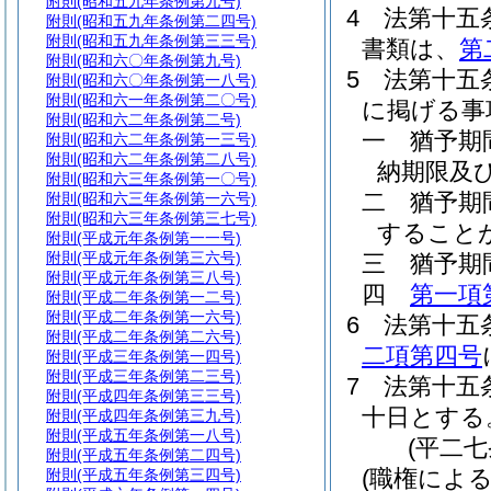
附則
(昭和五九年条例第九号)
4
法第十五
附則
(昭和五九年条例第二四号)
附則
(昭和五九年条例第三三号)
書類は、
第
附則
(昭和六〇年条例第九号)
5
法第十五
附則
(昭和六〇年条例第一八号)
附則
(昭和六一年条例第二〇号)
に掲げる事
附則
(昭和六二年条例第二号)
一
猶予期
附則
(昭和六二年条例第一三号)
附則
(昭和六二年条例第二八号)
納期限及
附則
(昭和六三年条例第一〇号)
二
猶予期
附則
(昭和六三年条例第一六号)
附則
(昭和六三年条例第三七号)
すること
附則
(平成元年条例第一一号)
附則
(平成元年条例第三六号)
三
猶予期
附則
(平成元年条例第三八号)
四
第一項
附則
(平成二年条例第一二号)
附則
(平成二年条例第一六号)
6
法第十五
附則
(平成二年条例第二六号)
二項第四号
附則
(平成三年条例第一四号)
附則
(平成三年条例第二三号)
7
法第十五
附則
(平成四年条例第三三号)
十日とする
附則
(平成四年条例第三九号)
附則
(平成五年条例第一八号)
(平二
附則
(平成五年条例第二四号)
(職権によ
附則
(平成五年条例第三四号)