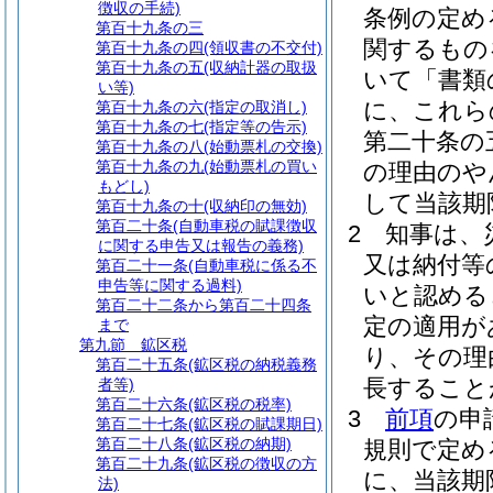
徴収の手続)
条例の定め
第百十九条の三
関するもの
第百十九条の四
(領収書の不交付)
第百十九条の五
(収納計器の取扱
いて「書類
い等)
に、これら
第百十九条の六
(指定の取消し)
第百十九条の七
(指定等の告示)
第二十条の
第百十九条の八
(始動票札の交換)
第百十九条の九
(始動票札の買い
の理由のや
もどし)
して当該期
第百十九条の十
(収納印の無効)
第百二十条
(自動車税の賦課徴収
2
知事は、
に関する申告又は報告の義務)
又は納付等
第百二十一条
(自動車税に係る不
申告等に関する過料)
いと認める
第百二十二条から第百二十四条
定の適用が
まで
第九節
鉱区税
り、その理
第百二十五条
(鉱区税の納税義務
長すること
者等)
第百二十六条
(鉱区税の税率)
3
前項
の申
第百二十七条
(鉱区税の賦課期日)
第百二十八条
(鉱区税の納期)
規則で定め
第百二十九条
(鉱区税の徴収の方
に、当該期
法)