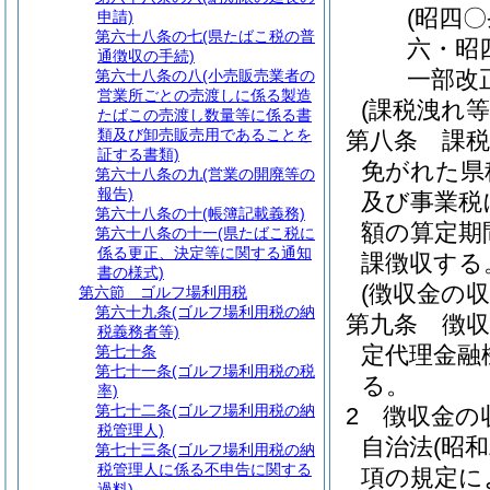
(昭四
申請)
第六十八条の七
(県たばこ税の普
六・昭
通徴収の手続)
一部改
第六十八条の八
(小売販売業者の
営業所ごとの売渡しに係る製造
(課税洩れ
たばこの売渡し数量等に係る書
類及び卸売販売用であることを
第八条
課
証する書類)
免がれた県
第六十八条の九
(営業の開廃等の
報告)
及び事業税
第六十八条の十
(帳簿記載義務)
額の算定期
第六十八条の十一
(県たばこ税に
係る更正、決定等に関する通知
課徴収する
書の様式)
(徴収金の収
第六節
ゴルフ場利用税
第六十九条
(ゴルフ場利用税の納
第九条
徴
税義務者等)
定代理金融
第七十条
第七十一条
(ゴルフ場利用税の税
る。
率)
第七十二条
(ゴルフ場利用税の納
2
徴収金の
税管理人)
自治法
(昭
第七十三条
(ゴルフ場利用税の納
税管理人に係る不申告に関する
項の規定に
過料)