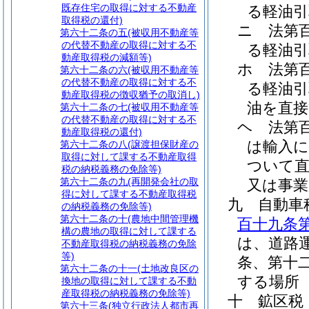
既存住宅の取得に対する不動産
る軽油引
取得税の還付)
ニ
法第
第六十二条の五
(被収用不動産等
の代替不動産の取得に対する不
る軽油引
動産取得税の減額等)
ホ
法第
第六十二条の六
(被収用不動産等
の代替不動産の取得に対する不
る軽油引
動産取得税の徴収猶予の取消し)
油を直接
第六十二条の七
(被収用不動産等
の代替不動産の取得に対する不
ヘ
法第
動産取得税の還付)
は輸入に
第六十二条の八
(譲渡担保財産の
取得に対して課する不動産取得
ついて直
税の納税義務の免除等)
第六十二条の九
(再開発会社の取
又は事業
得に対して課する不動産取得税
九
自動車
の納税義務の免除等)
第六十二条の十
(農地中間管理機
百十九条
構の農地の取得に対して課する
は、道路
不動産取得税の納税義務の免除
等)
条、第十
第六十二条の十一
(土地改良区の
する場所
換地の取得に対して課する不動
産取得税の納税義務の免除等)
十
鉱区税
第六十三条
(独立行政法人都市再