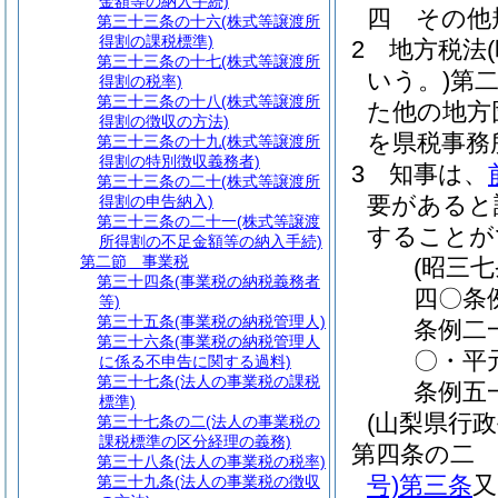
金額等の納入手続)
四
その他
第三十三条の十六
(株式等譲渡所
得割の課税標準)
2
地方税法
第三十三条の十七
(株式等譲渡所
いう。)
第
得割の税率)
第三十三条の十八
(株式等譲渡所
た他の地方
得割の徴収の方法)
を県税事務
第三十三条の十九
(株式等譲渡所
得割の特別徴収義務者)
3
知事は、
第三十三条の二十
(株式等譲渡所
要があると
得割の申告納入)
第三十三条の二十一
(株式等譲渡
することが
所得割の不足金額等の納入手続)
第二節
事業税
(昭三
第三十四条
(事業税の納税義務者
四〇条
等)
第三十五条
(事業税の納税管理人)
条例二
第三十六条
(事業税の納税管理人
〇・平
に係る不申告に関する過料)
第三十七条
(法人の事業税の課税
条例五
標準)
(山梨県行
第三十七条の二
(法人の事業税の
課税標準の区分経理の義務)
第四条の二
第三十八条
(法人の事業税の税率)
号)
第三条
又
第三十九条
(法人の事業税の徴収