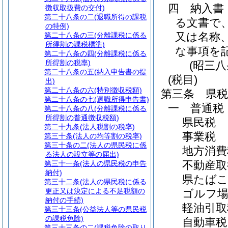
四
納入書
徴収取扱費の交付)
第二十八条の二
(退職所得の課税
る文書で
の特例)
又は名称
第二十八条の三
(分離課税に係る
所得割の課税標準)
な事項を
第二十八条の四
(分離課税に係る
所得割の税率)
(昭三
第二十八条の五
(納入申告書の提
(税目)
出)
第二十八条の六
(特別徴収税額)
第三条
県
第二十八条の七
(退職所得申告書)
一
普通税
第二十八条の八
(分離課税に係る
所得割の普通徴収税額)
県民税
第二十九条
(法人税割の税率)
事業税
第三十条
(法人の均等割の税率)
第三十条の二
(法人の県民税に係
地方消費
る法人の設立等の届出)
不動産取
第三十一条
(法人の県民税の申告
納付)
県たば
第三十二条
(法人の県民税に係る
更正又は決定による不足税額の
ゴルフ場
納付の手続)
軽油引取
第三十三条
(公益法人等の県民税
の課税免除)
自動車税
第三十三条の二
(課税免除の取り