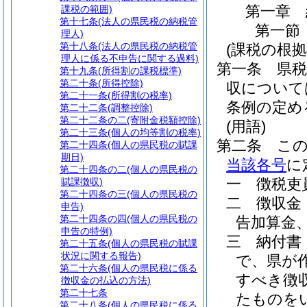
第一章
課税の範囲)
第十七条
(法人の県民税の納税管
第一節
理人)
第十八条
(法人の県民税の納税管
(課税の根拠
理人に係る不申告に関する過料)
第一条
県
第十九条
(所得割の課税標準)
第二十条
(所得控除)
収について
第二十一条
(所得割の税率)
条例の定め
第二十二条
(調整控除)
第二十二条の二
(寄附金税額控除)
(用語)
第二十三条
(個人の均等割の税率)
第二条
こ
第二十四条
(個人の県民税の賦課
期日)
当該各号
に
第二十四条の二
(個人の県民税の
一
徴税吏
賦課徴収)
第二十四条の三
(個人の県民税の
二
徴収金
申告)
第二十四条の四
(個人の県民税の
告加算金
申告の特例)
三
納付書
第二十五条
(個人の県民税の賦課
状況に関する報告)
で、県が
第二十六条
(個人の県民税に係る
すべき徴
徴収金の払込の方法)
第二十七条
たものを
第二十八条
(個人の県民税に係る