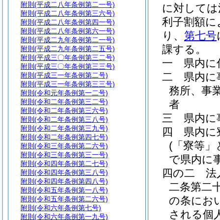
附則
(平成二八年条例第二一号)
に対しては
附則
(平成二八年条例第三六号)
利子割額に
附則
(平成二八年条例第四一号)
附則
(平成二八年条例第六一号)
り、
第七号
附則
(平成二九年条例第二一号)
課する。
附則
(平成二九年条例第二五号)
附則
(平成三〇年条例第三二号)
一
県内に
附則
(平成三〇年条例第三三号)
二
県内に
附則
(平成三一年条例第二号)
附則
(平成三一年条例第三三号)
務所、事
附則
(令和元年条例第一二号)
附則
(令和二年条例第三二号)
者
附則
(令和二年条例第三六号)
三
県内に
附則
(令和二年条例第三八号)
附則
(令和二年条例第三九号)
四
県内に
附則
(令和二年条例第四七号)
(「寮等
附則
(令和三年条例第二六号)
附則
(令和三年条例第三一号)
で県内に
附則
(令和四年条例第二七号)
四の二
法
附則
(令和四年条例第三八号)
附則
(令和四年条例第四八号)
二条第二
附則
(令和五年条例第一八号)
の条にお
附則
(令和五年条例第二六号)
附則
(令和六年条例第七号)
される個
附則
(令和六年条例第一九号)