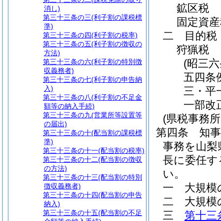
鉱区税
消し)
第三十三条の三
(利子割の課税標
固定資産
準)
二
目的税
第三十三条の四
(利子割の税率)
第三十三条の五
(利子割の徴収の
狩猟税
方法)
(昭三
第三十三条の六
(利子割の特別徴
収義務者)
五四条
第三十三条の七
(利子割の申告納
入)
三・平
第三十三条の八
(利子割の不足金
一部改
額等の納入手続)
第三十三条の九
(営業所等設置等
(県税事務
の届出)
第四条
知
第三十三条の十
(配当割の課税標
準)
事務を山梨
第三十三条の十一
(配当割の税率)
長に委任す
第三十三条の十二
(配当割の徴収
の方法)
い。
第三十三条の十三
(配当割の特別
一
大規模
徴収義務者)
第三十三条の十四
(配当割の申告
二
大規模
納入)
第三十三条の十五
(配当割の不足
三
第十三