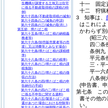
十一
固定
生機構が譲渡する土地又は住宅
に係る不動産取得税の課税の特
十二
狩猟
例)
第六十四条
(不動産取得税の減免)
3
知事は、
第六十四条の二
(減免の申請)
はこれによ
第六十四条の三
(減免の取消し)
第五節
県たばこ税
かわらず別
第六十五条
(県たばこ税の納税義
(昭三
務者等)
第六十六条
(卸売販売業者等の売
四〇条
渡し又は消費等とみなす場合)
条例九
第六十七条
(県たばこ税の課税標
準)
平元条
第六十八条
(県たばこ税の税率)
三・平
第六十八条の二
(県たばこ税の課
税免除)
平一六
第六十八条の三
(県たばこ税の徴
収の方法)
八条例
第六十八条の四
(県たばこ税の申
(申告書、
告納付の手続)
第六十八条の四の二
(県たばこ税
第七条
こ
に係る不申告に関する過料)
書その他の
第六十八条の五
(製造たばこの返
還があつた場合における控除等)
い。
第六十八条の六
(納期限の延長の