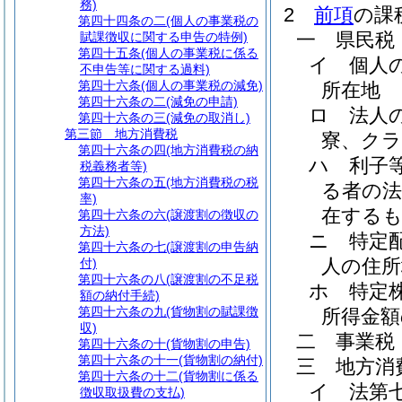
務)
2
前項
の課
第四十四条の二
(個人の事業税の
一
県民税
賦課徴収に関する申告の特例)
第四十五条
(個人の事業税に係る
イ
個人
不申告等に関する過料)
第四十六条
(個人の事業税の減免)
所在地
第四十六条の二
(減免の申請)
ロ
法人
第四十六条の三
(減免の取消し)
第三節
地方消費税
寮、ク
第四十六条の四
(地方消費税の納
ハ
利子
税義務者等)
第四十六条の五
(地方消費税の税
る者の法
率)
在する
第四十六条の六
(譲渡割の徴収の
方法)
ニ
特定
第四十六条の七
(譲渡割の申告納
人の住所
付)
第四十六条の八
(譲渡割の不足税
ホ
特定
額の納付手続)
第四十六条の九
(貨物割の賦課徴
所得金額
収)
二
事業税
第四十六条の十
(貨物割の申告)
第四十六条の十一
(貨物割の納付)
三
地方消
第四十六条の十二
(貨物割に係る
イ
法第
徴収取扱費の支払)