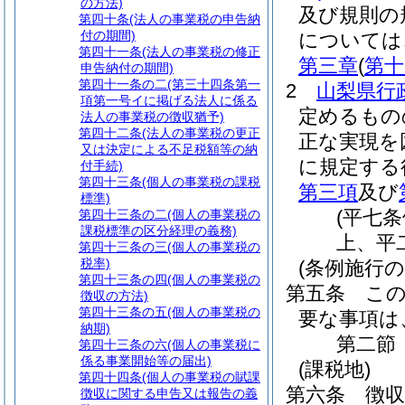
の方法)
及び規則の
第四十条
(法人の事業税の申告納
付の期間)
については
第四十一条
(法人の事業税の修正
第三章
(
第十
申告納付の期間)
第四十一条の二
(第三十四条第一
2
山梨県行
項第一号イに掲げる法人に係る
定めるもの
法人の事業税の徴収猶予)
第四十二条
(法人の事業税の更正
正な実現を
又は決定による不足税額等の納
に規定する
付手続)
第四十三条
(個人の事業税の課税
第三項
及び
標準)
(平七
第四十三条の二
(個人の事業税の
課税標準の区分経理の義務)
上、平
第四十三条の三
(個人の事業税の
税率)
(条例施行の
第四十三条の四
(個人の事業税の
第五条
こ
徴収の方法)
第四十三条の五
(個人の事業税の
要な事項は
納期)
第二節
第四十三条の六
(個人の事業税に
係る事業開始等の届出)
(課税地)
第四十四条
(個人の事業税の賦課
第六条
徴
徴収に関する申告又は報告の義