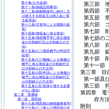
第十条
(公示送達)
第三節
第十一条
(納税証明事項)
第四節
第十二条
(納期限後等に納付し又
は納入する税金又は納入金に係
第五節
る延滞金)
第六節
第十三条
(災害等による期限の延
長)
第七節
第十四条
(徴収金に係る督促)
第七節の
第十五条
(徴収猶予等に係る徴収
金の分割納付又は分割納入の方
第八節
法)
第九節
第十五条の二
(徴収猶予の申請手
続等)
第十節
第十五条の三
(職権による換価の
猶予に係る徴収金の分割納付又
第十一節
は分割納入の方法等)
第三章
目
第十五条の四
(申請による換価の
猶予に係る徴収金の分割納付又
第一節及
は分割納入の方法等)
第三節
第十五条の五
(担保を徴する必要
がない場合)
第四章
電
第二章
普通税
存方
第一節
県民税
第十六条
(県民税の納税義務者等)
附則
第十六条の二
(個人の県民税の非