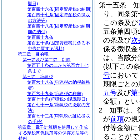
期日)
第十五条
第百四十六条
(固定資産税の納期)
り、同条第
第百四十七条
(固定資産税の徴収
の方法等)
この条及び
第百四十八条
(固定資産税の納期
五条第四項
前の納付)
第百四十九条
の条及び
次
第百五十条
(固定資産税に係る不
係る徴収金
申告に関する過料)
第三章
目的税
は、当該分
第一節及び第二節
削除
(以下この
第百五十条の二から第百六十七
条まで
号
において
第三節
狩猟税
第百六十八条
(狩猟税の納税義務
期限ごとの
者)
五号
及び
第
第百六十九条
(狩猟税の税率)
第百七十条
(狩猟税の賦課期日)
金額」とい
第百七十一条
(狩猟税の徴収の方
2
知事は、
法)
第百七十二条
(狩猟税の証紙徴収
が
前項
の規
の手続)
付等金額に
第四章
電子計算機を使用して作成
する県税関係帳簿等の保存方法等の
ることがで
特例