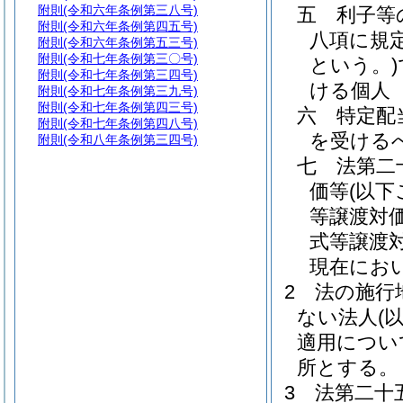
附則
(令和六年条例第三八号)
五
利子等
附則
(令和六年条例第四五号)
八項に規
附則
(令和六年条例第五三号)
附則
(令和七年条例第三〇号)
という。)
附則
(令和七年条例第三四号)
ける個人
附則
(令和七年条例第三九号)
附則
(令和七年条例第四三号)
六
特定配
附則
(令和七年条例第四八号)
を受ける
附則
(令和八年条例第三四号)
七
法第二
価等
(以
等譲渡対
式等譲渡
現在にお
2
法の施行
ない法人
(
適用につい
所とする。
3
法第二十