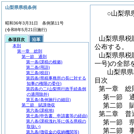
山梨県県税条例
○山梨県
昭和36年3月31日 条例第11号
(令和8年5月21日施行)
山梨県県税
条項目次
沿革
公布する。
本則
第一章
総則
山梨県県税
第一節
通則
第一条
(課税の根拠)
一号)の全部
第二条
(用語)
山梨県県
第三条
(税目)
第四条
(県税事務所の長に対する
目次
知事の権限の委任)
第一章
総
第四条の二
(山梨県行政手続条例
の適用除外)
第一節
第五条
(条例施行の細目)
第二節
第二節
賦課徴収
第六条
(課税地)
第二章
普
第七条
(申告書、申請書等の経由)
第一節
第八条
(課税洩れ等に係る県税の
取扱い)
第二節
第九条
(徴収金の収納機関等)