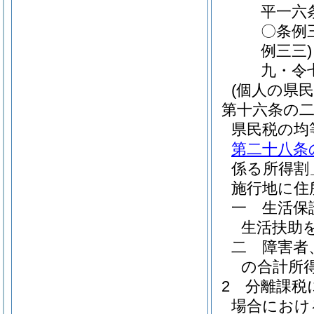
平一六
〇条例
例三三
九・令
(個人の県
第十六条の
県民税の均
第二十八条
係る所得割
施行地に住
一
生活保
生活扶助
二
障害者
の合計所
2
分離課税
場合におけ