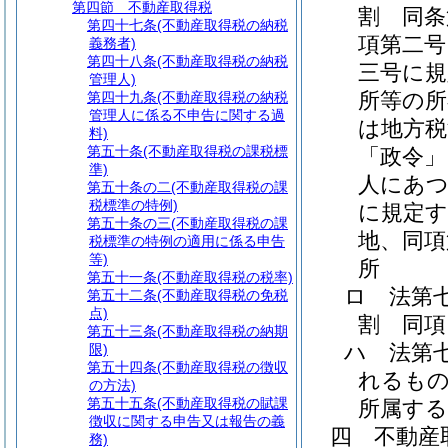
第四節
不動産取得税
割 同条
第四十七条
(不動産取得税の納税
項第二号
義務者)
第四十八条
(不動産取得税の納税
三号に規
管理人)
所等の所
第四十九条
(不動産取得税の納税
管理人に係る不申告に関する過
は地方税
料)
第五十条
(不動産取得税の課税標
「政令」
準)
人にあつ
第五十条の二
(不動産取得税の課
税標準の特例)
に規定す
第五十条の三
(不動産取得税の課
地、同項
税標準の特例の適用に係る申告
等)
所
第五十一条
(不動産取得税の税率)
ロ
法第
第五十二条
(不動産取得税の免税
点)
割 同項
第五十三条
(不動産取得税の納期
ハ
法第
限)
第五十四条
(不動産取得税の徴収
れるもの
の方法)
第五十五条
(不動産取得税の賦課
所属する
徴収に関する申告又は報告の義
四
不動産
務)