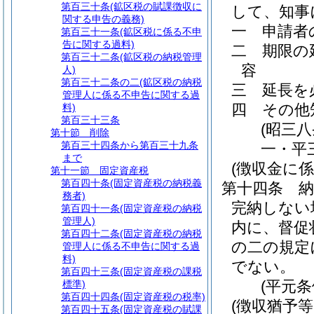
第百三十条
(鉱区税の賦課徴収に
して、知事
関する申告の義務)
一
申請者
第百三十一条
(鉱区税に係る不申
告に関する過料)
二
期限の
第百三十二条
(鉱区税の納税管理
容
人)
第百三十二条の二
(鉱区税の納税
三
延長を
管理人に係る不申告に関する過
四
その他
料)
第百三十三条
(昭三
第十節
削除
第百三十四条から第百三十九条
一・平
まで
(徴収金に係
第十一節
固定資産税
第百四十条
(固定資産税の納税義
第十四条
務者)
完納しない
第百四十一条
(固定資産税の納税
管理人)
内に、督促
第百四十二条
(固定資産税の納税
の二の規定
管理人に係る不申告に関する過
料)
でない。
第百四十三条
(固定資産税の課税
(平元
標準)
第百四十四条
(固定資産税の税率)
(徴収猶予
第百四十五条
(固定資産税の賦課