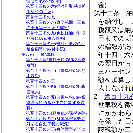
軽油引取税の納期)
金)
第百十三条の六
(軽油引取税に係
る免税の手続)
第十二条
第百十三条の七
を納付し、
第百十三条の八
(政令第四十三条
の十五第十三項の届出)
税額又は納
第百十三条の九
(免税軽油の引取
日までの期
り等に係る報告義務)
第百十三条の十
(軽油引取税の不
の端数があ
足金額等の納付手続)
年十四・六
第八節
自動車税
第百十四条
(自動車税の納税義務
の翌日から
者等)
三パーセン
第百十四条の二
(自動車税のみな
す課税)
額を加算し
第百十四条の三
第百十四条の四
(自動車税の納税
入しなけれ
管理人)
2
第百十九
第百十四条の五
(自動車税の納税
管理人に係る不申告に関する過
動車税を徴
料)
にかかわら
第百十五条
(自動車税の課税免除)
第百十五条の二
(身体障害者等に
を発した日
対する自動車税の減免)
該税額が二
第百十五条の三
(身体障害者等に