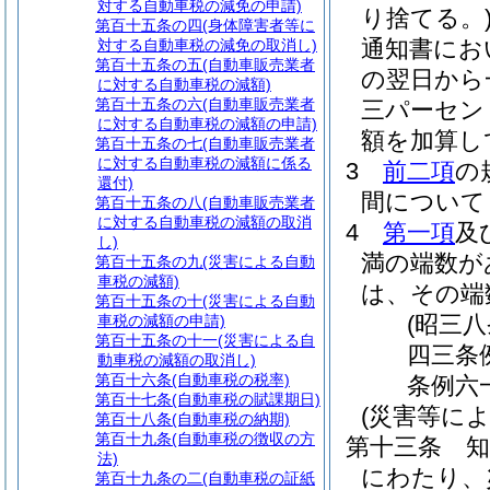
対する自動車税の減免の申請)
り捨てる。
第百十五条の四
(身体障害者等に
通知書にお
対する自動車税の減免の取消し)
第百十五条の五
(自動車販売業者
の翌日から
に対する自動車税の減額)
第百十五条の六
(自動車販売業者
三パーセン
に対する自動車税の減額の申請)
額を加算し
第百十五条の七
(自動車販売業者
に対する自動車税の減額に係る
3
前二項
の
還付)
間について
第百十五条の八
(自動車販売業者
に対する自動車税の減額の取消
4
第一項
及
し)
満の端数が
第百十五条の九
(災害による自動
車税の減額)
は、その端
第百十五条の十
(災害による自動
(昭三
車税の減額の申請)
第百十五条の十一
(災害による自
四三条
動車税の減額の取消し)
第百十六条
(自動車税の税率)
条例六
第百十七条
(自動車税の賦課期日)
(災害等に
第百十八条
(自動車税の納期)
第百十九条
(自動車税の徴収の方
第十三条
法)
にわたり、
第百十九条の二
(自動車税の証紙