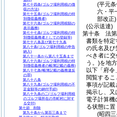
(平元
第七十四条
(ゴルフ場利用税の徴
収の方法)
六・平
第七十五条
(ゴルフ場利用税の特
部改正)
別徴収義務者)
第七十六条
(ゴルフ場利用税額の
(公示送達)
表示義務)
第十条
法
第七十七条
(ゴルフ場利用税の特
別徴収義務者としての登録等)
書類を特定
第七十八条及び第七十九条
第八十条
(ゴルフ場利用税の申告
の氏名及び
納入)
べき者に交
第八十一条から第八十五条まで
第八十六条
(ゴルフ場利用税の特
う。)
を地
別徴収義務者の帳簿記載の義務)
以下「府令
第八十七条
(帳簿記載の義務違反
の罪)
閲覧するこ
第八十八条
事項が記載
第八十九条
(ゴルフ場利用税の不
足金額等の納付手続)
掲示し、又
第八十九条の二
(ゴルフ場利用税
電子計算機
のゴルフ場所在の市町村に対す
る交付)
る状態に置
第七節
削除
第九十条から第百三条まで
(昭四