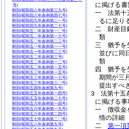
に掲げる書
号)
附則
(昭和四八年条例第三九号)
一
法第十
附則
(昭和四八年条例第四七号)
るに足り
附則
(昭和四九年条例第二一号)
附則
(昭和四九年条例第二七号)
二
財産目
附則
(昭和五〇年条例第一〇号)
類
附則
(昭和五〇年条例第一六号)
附則
(昭和五〇年条例第二三号)
三
猶予を
附則
(昭和五一年条例第一一号)
附則
(昭和五一年条例第二三号)
並びに同
附則
(昭和五二年条例第三号)
類
附則
(昭和五二年条例第一二号)
附則
(昭和五二年条例第一五号)
四
猶予を
附則
(昭和五三年条例第一五号)
期間が三
附則
(昭和五三年条例第一七号)
附則
(昭和五三年条例第三〇号)
提出すべ
附則
(昭和五四年条例第九号)
3
法第十五
附則
(昭和五五年条例第一四号)
附則
(昭和五五年条例第二七号)
に掲げる事
附則
(昭和五六年条例第一四号)
一
徴収金
附則
(昭和五六年条例第一九号)
附則
(昭和五六年条例第二四号)
情の詳細
附則
(昭和五七年条例第二〇号)
附則
(昭和五八年条例第九号)
二
第一項