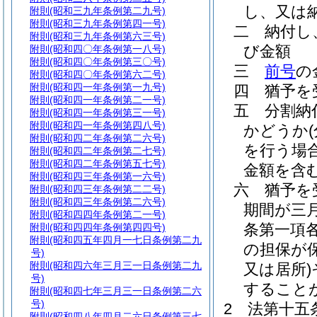
し、又は
附則
(昭和三九年条例第二九号)
附則
(昭和三九年条例第四一号)
二
納付し
附則
(昭和三九年条例第六三号)
び金額
附則
(昭和四〇年条例第一八号)
附則
(昭和四〇年条例第三〇号)
三
前号
の
附則
(昭和四〇年条例第六二号)
附則
(昭和四一年条例第一九号)
四
猶予を
附則
(昭和四一年条例第二一号)
五
分割納
附則
(昭和四一年条例第三一号)
附則
(昭和四一年条例第四八号)
かどうか
附則
(昭和四二年条例第二六号)
を行う場
附則
(昭和四二年条例第二七号)
附則
(昭和四二年条例第五七号)
金額を含む
附則
(昭和四三年条例第一六号)
六
猶予を
附則
(昭和四三年条例第二二号)
附則
(昭和四三年条例第二六号)
期間が三
附則
(昭和四四年条例第二一号)
条第一項
附則
(昭和四四年条例第四四号)
附則
(昭和四五年四月一七日条例第二九
の担保が
号)
附則
(昭和四六年三月三一日条例第二九
又は居所)
号)
すること
附則
(昭和四七年三月三一日条例第二六
号)
2
法第十五
附則
(昭和四八年四月二六日条例第三七