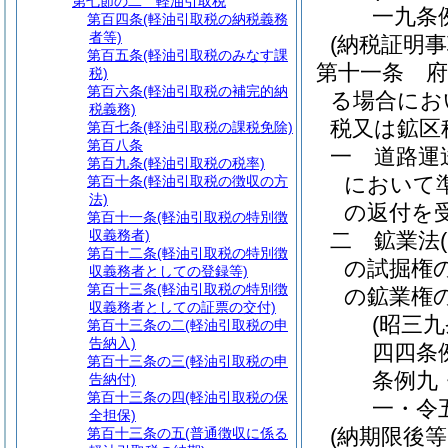
第七節の二
軽油引取税
一九条
第百四条
(軽油引取税の納税義務
者等)
(納税証明事
第百五条
(軽油引取税のみなす課
第十一条
税)
第百六条
(軽油引取税の補完的納
る場合にお
税義務)
税又は鉱区
第百七条
(軽油引取税の課税免除)
第百八条
一
道路運
第百九条
(軽油引取税の税率)
において
第百十条
(軽油引取税の徴収の方
法)
の返付を
第百十一条
(軽油引取税の特別徴
収義務者)
二
鉱業法
第百十二条
(軽油引取税の特別徴
の試掘権
収義務者としての登録等)
第百十三条
(軽油引取税の特別徴
の鉱業権
収義務者としての証票の交付)
(昭三
第百十三条の二
(軽油引取税の申
告納入)
四四条
第百十三条の三
(軽油引取税の申
条例九
告納付)
第百十三条の四
(軽油引取税の保
一・令
全担保)
(納期限後
第百十三条の五
(普通徴収に係る