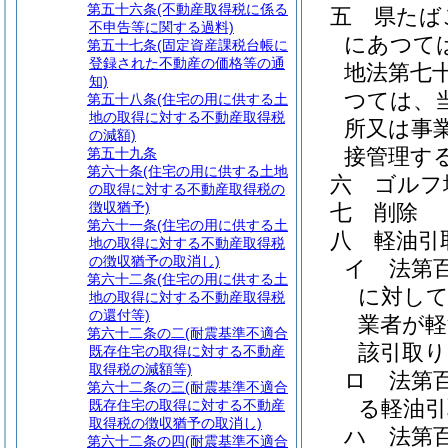
第五十六条
(不動産取得税に係る
五
県たば
不申告等に関する過料)
にあつて
第五十七条
(固定資産課税台帳に
登録された不動産の価格等の通
地法第七
知)
つては、
第五十八条
(住宅の用に供する土
地の取得に対する不動産取得税
所又は事
の減額)
接管理す
第五十九条
第六十条
(住宅の用に供する土地
六
ゴルフ
の取得に対する不動産取得税の
徴収猶予)
七
削除
第六十一条
(住宅の用に供する土
八
軽油引
地の取得に対する不動産取得税
の徴収猶予の取消し)
イ
法第
第六十二条
(住宅の用に供する土
に対して
地の取得に対する不動産取得税
の還付等)
業者が軽
第六十二条の二
(耐震基準不適合
該引取り
既存住宅の取得に対する不動産
取得税の減額等)
ロ
法第
第六十二条の三
(耐震基準不適合
る軽油引
既存住宅の取得に対する不動産
取得税の徴収猶予の取消し)
ハ
法第
第六十二条の四
(耐震基準不適合