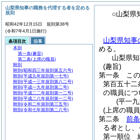
山梨県知事の職務を代理する者を定める
規則
○山梨県
昭和42年12月15日 規則第38号
(令和7年4月1日施行)
山梨県知事
条項目次
沿革
める。
本則
第一条
(趣旨)
山梨県知
第二条
(上席の職員)
附則
(趣旨)
附則
(昭和四三年規則第五六号)
第一条
こ
附則
(平成九年規則第一七号)
附則
(平成一三年規則第八二号)
第百五十二
附則
(平成一九年規則第二号)
の職員につ
附則
(平成二二年規則第一二号)
附則
(平成二八年規則第一二号)
(平一
附則
(令和二年規則第三五号)
(上席の職員
附則
(令和七年規則第二八号)
第二条
前条
る者とし、
第一順位 