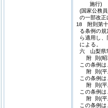
施行)
(国家公務
の一部改正
18
附則第
る条例の規
ら適用し、
による。
六
山梨県
附
則
(
この条例は
附
則
(
この条例は
附
則
(
この条例は
附
則
(
この条例は