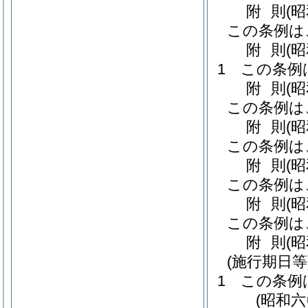
附
則
(
この条例は
附
則
(
1
この条例
附
則
(
この条例は
附
則
(
この条例は
附
則
(
この条例は
附
則
(
この条例は
附
則
(
(施行期日等
1
この条例
(昭和