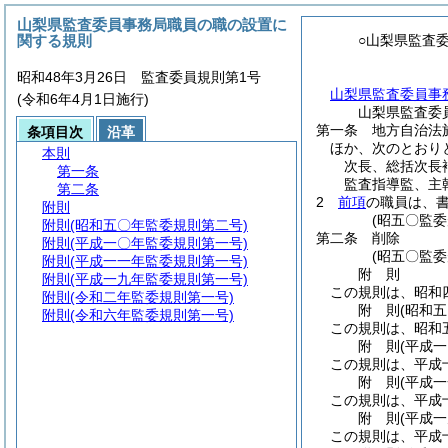
山梨県監査委員事務局職員の職の設置に
関する規則
○山梨県監査
昭和48年3月26日 監査委員規則第1号
山梨県監査委員事
(令和6年4月1日施行)
山梨県監査委
第一条
地方自治法
条項目次
沿革
ほか、次のとおり
本則
次長、総括次長
第一条
監査指導監、主
第二条
2
前項
の職員は、
附則
(昭五〇監
附則
(昭和五〇年監委規則第二号)
第二条
削除
附則
(平成一〇年監委規則第一号)
(昭五〇監委
附則
(平成一一年監委規則第一号)
附
則
附則
(平成一九年監委規則第一号)
この規則は、昭和
附則
(令和二年監委規則第一号)
附
則
(昭和
附則
(令和六年監委規則第一号)
この規則は、昭和
附
則
(平成
この規則は、平成
附
則
(平成
この規則は、平成
附
則
(平成
この規則は、平成