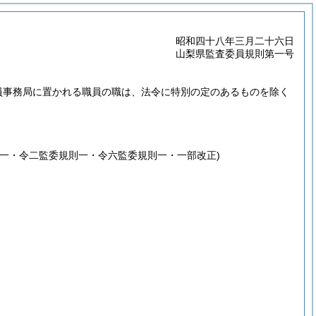
昭和四十八年三月二十六日
山梨県監査委員規則第一号
員事務局に置かれる職員の職は、法令に特別の定のあるものを除く
一・令二監委規則一・令六監委規則一・一部改正)