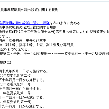
委員事務局職員の職の設置に関する規則
務局職員の職の設置に関する規則
を次のように定める。
員事務局職員の職の設置に関する規則
施行規程
(昭和二十二年政令第十九号)
第五条の規定により山梨県監査委
とする。
補佐、次長補佐、主任及び主事
幹、副主幹、指導主幹、主査、副主査及び専門員
書記をもつて充てる。
委規則二・全改、平一〇監委規則一・平一一監委規則一・平一九監委規則
規則二)
四十八年四月一日から施行する。
五〇年
監委規則第二号)
五十年四月一日から施行する。
一〇年
監委規則第一号)
十年四月一日から施行する。
一一年
監委規則第一号)
十一年四月一日から施行する。
一九年
監委規則第一号)
十九年四月一日から施行する。