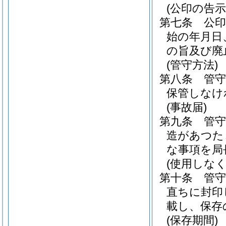
(公印の告示
第七条
公
始の年月日
の旨及び廃
(管守方法)
第八条
管
保管しなけ
(事故届)
第九条
管
造があつた
な事項を局
(使用しな
第十条
管
直ちに封印
載し、保存
(保存期間)