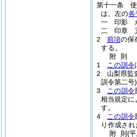
第十一条
は、左の
各
一
印影 
二
印章 
2
前項
の保
する。
附
則
1
この訓令
2
山梨県監
訓令第二号)
3
この訓令
相当規定に
す。
4
この訓令
り作成され
附
則
(