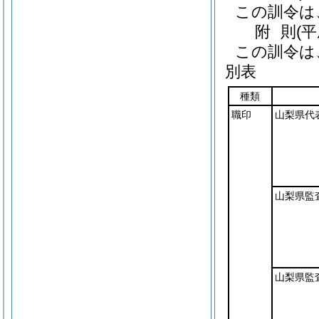
この訓令は
附
則
(
この訓令は
別表
種類
職印
山梨県代
山梨県監
山梨県監