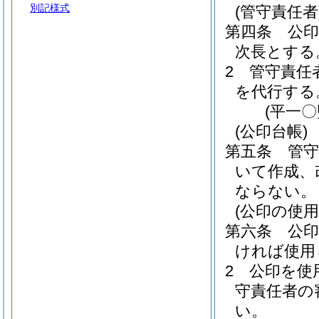
別記様式
(管守責任者
第四条
公
次長とする
2
管守責任
を代行する
(平一
(公印台帳)
第五条
管
いて作成、
ならない。
(公印の使用
第六条
公
ければ使用
2
公印を使
守責任者の
い。