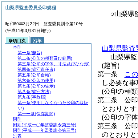
山梨県監査委員公印規程
○山梨県
昭和60年3月22日 監査委員訓令第10号
(平成11年3月31日施行)
条項目次
沿革
山梨県監査
本則
第一条
(趣旨)
山梨県監
第二条
(公印の種類及び範囲)
第三条
(公印の字体、寸法及びひな形)
(趣旨)
第四条
(管守責任者)
第一条
こ
第五条
(公印台帳)
第六条
(公印の使用)
し必要な事
第七条
(公印の告示)
(公印の種類
第八条
(管守方法)
第九条
(事故届)
第二条
公
第十条
(使用しなくなつた公印の取扱
とおりとす
い)
第十一条
(保存期間)
(公印の字
附則
第三条
公
附則
(平成一〇年監委訓令第三号)
附則
(平成一一年監委訓令第三号)
のとおりと
別表