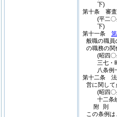
下)
第十条
審
(平二
下)
第十一条
第
般職の職員
の職務の関
(昭四
三七・
八条例
第十二条
営に関して
(昭四
十二条
附
則
この条例は