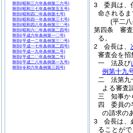
附則
(昭和三六年条例第二六号)
3
委員は、
附則
(昭和三七年条例第五五号)
命されるま
附則
(昭和四〇年条例第七号)
附則
(昭和四一年条例第三七号)
(平二
附則
(昭和四八年条例第三〇号)
第四条
審
附則
(昭和六〇年条例第二四号)
附則
(平成六年条例第一〇号)
る。
附則
(平成一二年条例第三〇号)
2
会長は、
附則
(平成一七年条例第二四号)
附則
(平成一九年条例第二号)
審査会を招
附則
(平成二〇年条例第二号)
一
法及び
附則
(平成二八年条例第一九号)
附則
(令和六年条例第三四号)
例第十九号
二
法第九
よる審査
三
知事か
四
委員の
の請求の
3
会長は、
ることがで