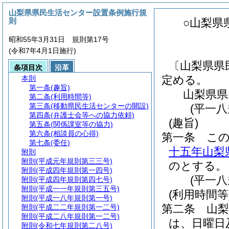
山梨県県民生活センター設置条例施行規
則
○山梨県
昭和55年3月31日 規則第17号
(令和7年4月1日施行)
〔山梨県県
条項目次
沿革
定める。
本則
第一条
(趣旨)
山梨県県
第二条
(利用時間等)
第三条
(移動県民生活センターの開設)
(平一
第四条
(弁護士会等への協力依頼)
(趣旨)
第五条
(関係課室等の協力)
第六条
(相談員の心得)
第一条
こ
第七条
(委任)
十五年山梨
附則
附則
(平成元年規則第三三号)
のとする。
附則
(平成四年規則第一四号)
(平一
附則
(平成四年規則第四七号)
附則
(平成一一年規則第三五号)
(利用時間等
附則
(平成一八年規則第一号)
第二条
山
附則
(平成二二年規則第一二号)
附則
(平成二八年規則第一二号)
は、日曜日
附則
(令和七年規則第二八号)