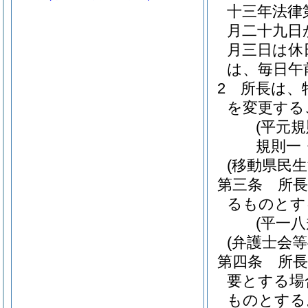
十三年法律
月二十九日
月三日は休
は、毎日午
2
所長は、
を変更する
(平元
規則一
(移動県民
第三条
所
るものとす
(平一
(弁護士会
第四条
所
要とする場
ものとする