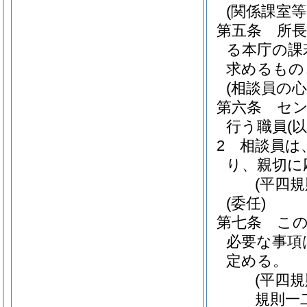
(関係課室等
第五条
所
る本庁の課
求めるもの
(相談員の心
第六条
セ
行う職員
(
2
相談員は
り、親切に
(平四
(委任)
第七条
こ
必要な事項
定める。
(平四
規則一