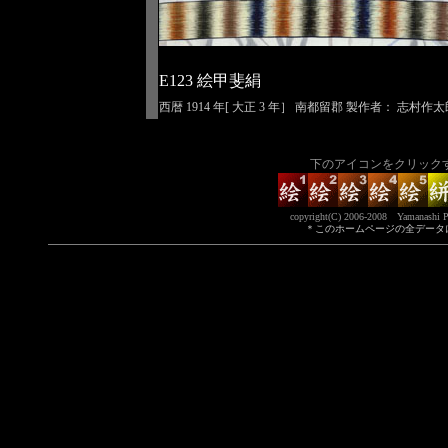
E123 絵甲斐絹
西暦 1914 年[ 大正 3 年］ 南都留郡 製作者： 志村作太
下のアイコンをクリック
copyright(C) 2006-2008 Yamanashi Pref
＊このホームページの全データ