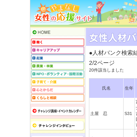
●人材バンク検索
2/2ページ
20件該当しました
氏名
生年
土屋 忍
S31