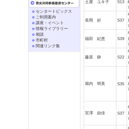
土屋 ユキ子
S13
センタートピックス
ご利用案内
長岡 好
S37
講座・イベント
情報ライブラリー
相談
福田 紀恵
S39
市町村
関連リンク集
藤原 静
S22
堀内 明美
S35
宮澤 由佳
S37