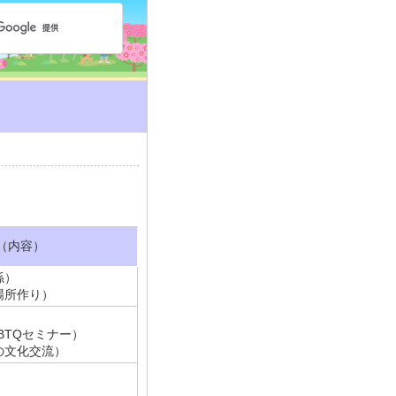
（内容）
係）
場所作り）
BTQセミナー）
の文化交流）
）