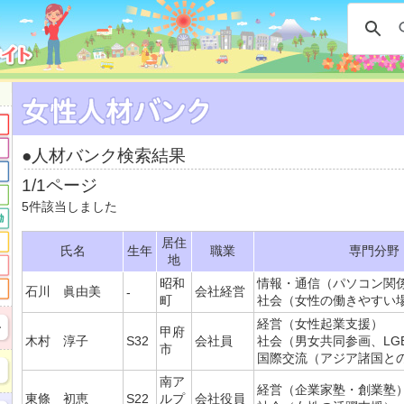
●人材バンク検索結果
1/1ページ
5件該当しました
居住
氏名
生年
職業
専門分野
地
昭和
情報・通信（パソコン関
石川 眞由美
会社経営
-
町
社会（女性の働きやすい
経営（女性起業支援）
甲府
木村 淳子
S32
会社員
社会（男女共同参画、LG
市
国際交流（アジア諸国と
南ア
経営（企業家塾・創業塾
東條 初恵
S22
ルプ
会社役員