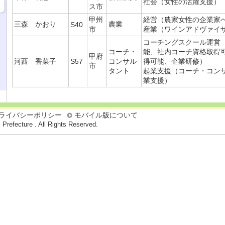
社会（女性の活躍支援）
ス市
甲州
経営（農家女性の企業家
三森 かおり
農業
S40
市
産業（ワインアドヴァイ
コーチングスクール運営
コーチ・
能、社内コーチ資格取得
甲府
河西 香菜子
S57
コンサル
得可能、企業研修）
市
タント
起業支援（コーチ・コン
業支援）
ライバシーポリシー
モバイル版について
 Prefecture . All Rights Reserved.