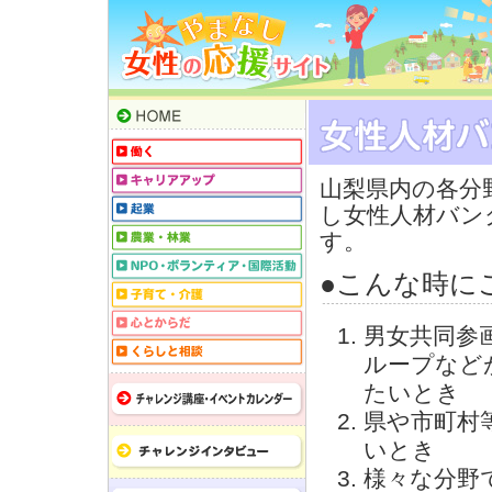
山梨県内の各分
し女性人材バン
す。
●こんな時に
男女共同参
ループなど
たいとき
県や市町村
いとき
様々な分野