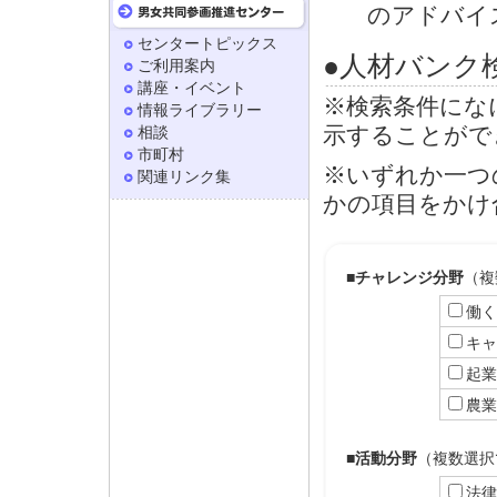
のアドバイ
センタートピックス
●人材バンク
ご利用案内
講座・イベント
※検索条件にな
情報ライブラリー
示することがで
相談
市町村
※いずれか一つ
関連リンク集
かの項目をかけ
■チャレンジ分野
（複
働く
キャ
起業
農業
■活動分野
（複数選択
法律