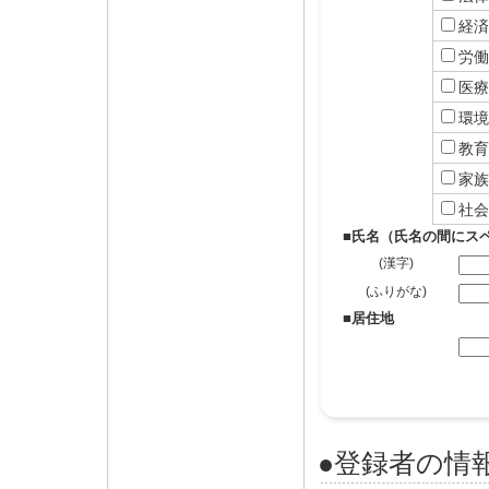
経済
労働
医療
環境
教育
家族
社会
■氏名（氏名の間にス
(漢字)
(ふりがな)
■居住地
●登録者の情