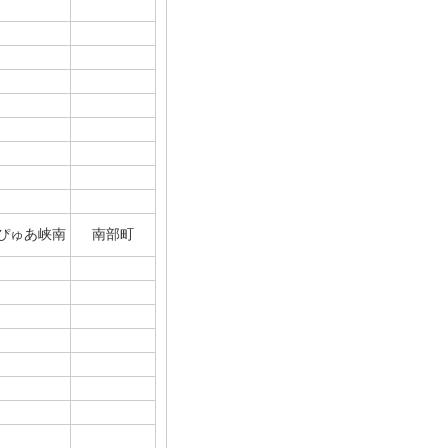
ぴゅあ峡南
南部町