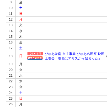
9
金
10
土
11
日
12
月
13
火
14
水
15
木
16
金
17
土
ぴゅあ峡南 自主事業 ぴゅあ名画座 映画
日
18
上映会「映画はアリスから始まった」
19
月
20
火
21
水
22
木
23
金
24
土
25
日
26
月