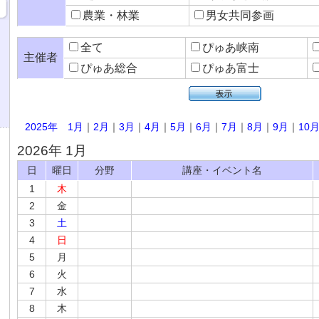
農業・林業
男女共同参画
全て
ぴゅあ峡南
主催者
ぴゅあ総合
ぴゅあ富士
2025年
1月
｜
2月
｜
3月
｜
4月
｜
5月
｜
6月
｜
7月
｜
8月
｜
9月
｜
10
2026年 1月
日
曜日
分野
講座・イベント名
1
木
2
金
3
土
4
日
5
月
6
火
7
水
8
木