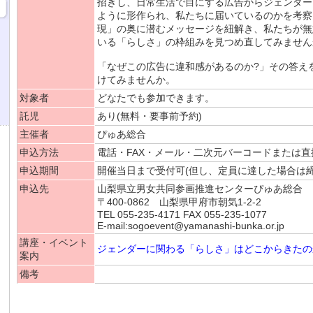
招きし、日常生活で目にする広告からジェンダー
ように形作られ、私たちに届いているのかを考察
現」の奥に潜むメッセージを紐解き、私たちが無
いる「らしさ」の枠組みを見つめ直してみません
「なぜこの広告に違和感があるのか?」その答え
けてみませんか。
対象者
どなたでも参加できます。
託児
あり(無料・要事前予約)
主催者
ぴゅあ総合
申込方法
電話・FAX・メール・二次元バーコードまたは直
申込期間
開催当日まで受付可(但し、定員に達した場合は締
申込先
山梨県立男女共同参画推進センターぴゅあ総合
〒400-0862 山梨県甲府市朝気1-2-2
TEL 055-235-4171 FAX 055-235-1077
E-mail:sogoevent@yamanashi-bunka.or.jp
講座・イベント
ジェンダーに関わる「らしさ」はどこからきたの
案内
備考