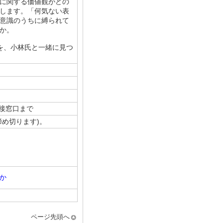
に関する価値観がどの
します。「何気ない表
意識のうちに縛られて
か。
を、小林氏と一緒に見つ
接窓口まで
め切ります)。
か
ページ先頭へ