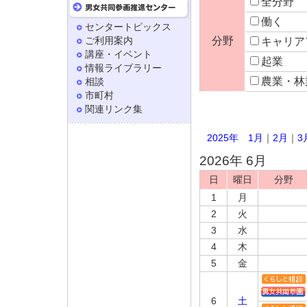
全分野
働く
センタートピックス
ご利用案内
分野
キャリア
講座・イベント
起業
情報ライブラリー
農業・林
相談
市町村
関連リンク集
2025年
1月
｜
2月
｜
3
2026年 6月
日
曜日
分野
1
月
2
火
3
水
4
木
5
金
6
土