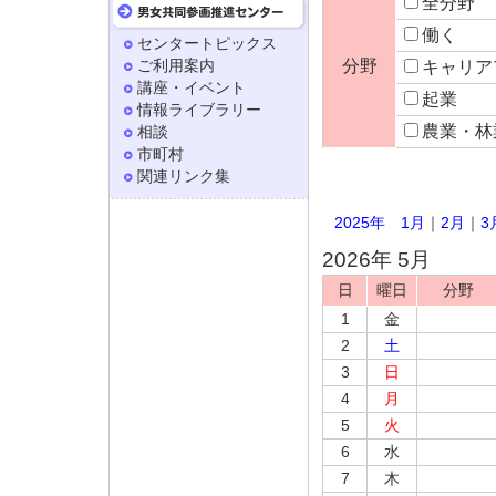
全分野
働く
センタートピックス
ご利用案内
分野
キャリア
講座・イベント
起業
情報ライブラリー
農業・林
相談
市町村
関連リンク集
2025年
1月
｜
2月
｜
3
2026年 5月
日
曜日
分野
1
金
2
土
3
日
4
月
5
火
6
水
7
木