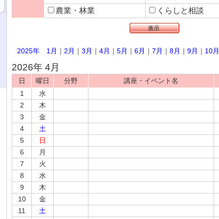
農業・林業
くらしと相談
2025年
1月
｜
2月
｜
3月
｜
4月
｜
5月
｜
6月
｜
7月
｜
8月
｜
9月
｜
10
2026年 4月
日
曜日
分野
講座・イベント名
1
水
2
木
3
金
4
土
5
日
6
月
7
火
8
水
9
木
10
金
11
土