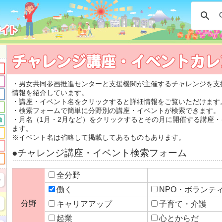
・男女共同参画推進センターと支援機関が主催するチャレンジを支
情報を紹介しています。
・講座・イベント名をクリックすると詳細情報をご覧いただけます
・検索フォームで簡単に分野別の講座・イベントが検索できます。
・月名（1月・2月など）をクリックするとその月に開催する講座
ます。
※イベント名は省略して掲載してあるものもあります。
●チャレンジ講座・イベント検索フォーム
全分野
働く
NPO・ボラン
分野
キャリアアップ
子育て・介護
起業
心とからだ