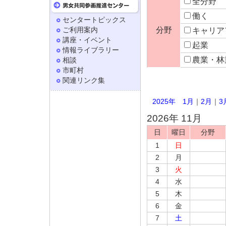
全分野
働く
センタートピックス
ご利用案内
分野
キャリア
講座・イベント
起業
情報ライブラリー
農業・林
相談
市町村
関連リンク集
2025年
1月
｜
2月
｜
3
2026年 11月
日
曜日
分野
1
日
2
月
3
火
4
水
5
木
6
金
7
土