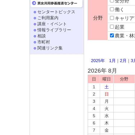
全分野
働く
センタートピックス
ご利用案内
分野
キャリア
講座・イベント
起業
情報ライブラリー
農業・林
相談
市町村
関連リンク集
2025年
1月
｜
2月
｜
3
2026年 8月
日
曜日
分野
1
土
2
日
3
月
4
火
5
水
6
木
7
金